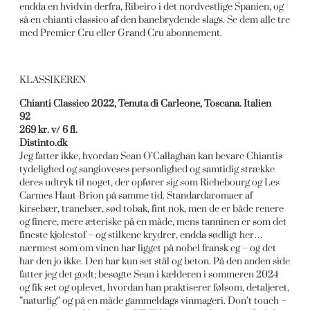
endda en hvidvin derfra, Ribeiro i det nordvestlige Spanien, og
så en chianti classico af den banebrydende slags. Se dem alle tre
med Premier Cru eller Grand Cru abonnement.
KLASSIKEREN
Chianti Classico 2022, Tenuta di Carleone, Toscana. Italien
92
269 kr. v/ 6 fl.
Distinto.dk
Jeg fatter ikke, hvordan Sean O’Callaghan kan bevare Chiantis
tydelighed og sangioveses personlighed og samtidig strække
deres udtryk til noget, der opfører sig som Richebourg og Les
Carmes Haut-Brion på samme tid. Standardaromaer af
kirsebær, tranebær, sød tobak, fint nok, men de er både renere
og finere, mere æteriske på en måde, mens tanninen er som det
fineste kjolestof – og stilkene krydrer, endda sødligt her…
nærmest som om vinen har ligget på nobel fransk eg – og det
har den jo ikke. Den har kun set stål og beton. På den anden side
fatter jeg det godt; besøgte Sean i kælderen i sommeren 2024
og fik set og oplevet, hvordan han praktiserer følsom, detaljeret,
”naturlig” og på en måde gammeldags vinmageri. Don’t touch –