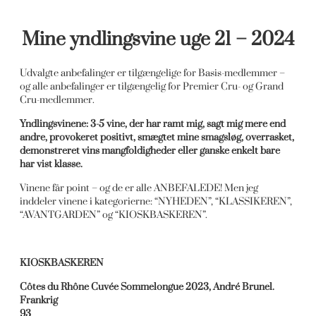
Mine yndlingsvine uge 21 – 2024
Udvalgte anbefalinger er tilgængelige for Basis-medlemmer –
og alle anbefalinger er tilgængelig for Premier Cru- og Grand
Cru-medlemmer.
Yndlingsvinene: 3-5 vine, der har ramt mig, sagt mig mere end
andre, provokeret positivt, smægtet mine smagsløg, overrasket,
demonstreret vins mangfoldigheder eller ganske enkelt bare
har vist klasse.
Vinene får point – og de er alle ANBEFALEDE! Men jeg
inddeler vinene i kategorierne: “NYHEDEN”, “KLASSIKEREN”,
“AVANTGARDEN” og “KIOSKBASKEREN”.
KIOSKBASKEREN
Côtes du Rhône Cuvée Sommelongue 2023, André Brunel.
Frankrig
93