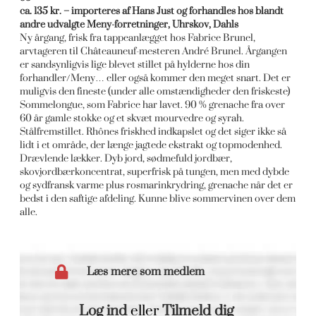
ca. 135 kr. – importeres af Hans Just og forhandles hos blandt
andre udvalgte Meny-forretninger, Uhrskov, Dahls
Ny årgang, frisk fra tappeanlægget hos Fabrice Brunel,
arvtageren til Châteauneuf-mesteren André Brunel. Årgangen
er sandsynligvis lige blevet stillet på hylderne hos din
forhandler/Meny… eller også kommer den meget snart. Det er
muligvis den fineste (under alle omstændigheder den friskeste)
Sommelongue, som Fabrice har lavet. 90 % grenache fra over
60 år gamle stokke og et skvæt mourvedre og syrah.
Stålfremstillet. Rhônes friskhed indkapslet og det siger ikke så
lidt i et område, der længe jagtede ekstrakt og topmodenhed.
Drævlende lækker. Dyb jord, sødmefuld jordbær,
skovjordbærkoncentrat, superfrisk på tungen, men med dybde
og sydfransk varme plus rosmarinkrydring, grenache når det er
bedst i den saftige afdeling. Kunne blive sommervinen over dem
alle.
Læs mere som medlem
Log ind
eller
Tilmeld dig