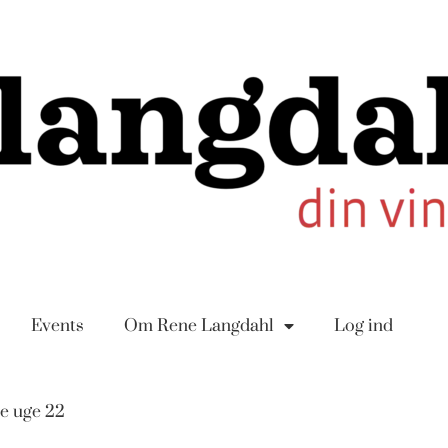
Events
Om Rene Langdahl
Log ind
e uge 22