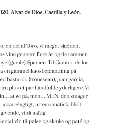
20, Alvar de Dios, Castilla y León.
o, en del af Toro, vi meget sjældent
ans vine gennem flere år og de rammer
 nye (gamle) Spanien. Til Camino de los
 fra en gammel kaosbeplantning på
d bastardo (trousseau), juan garcia,
ira plus et par håndfulde yderligere. Vi
dvin… at se på, men… MEN, den smager
, akvarelagtigt, urtearomatisk, blidt
vende, vildt saftig,
ial vin til pølse og skinke og paté og