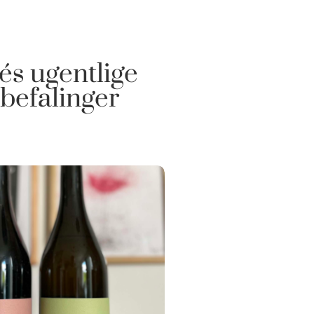
és ugentlige
befalinger
Se mere