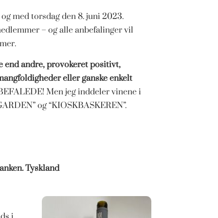
l og med torsdag den 8. juni 2023.
medlemmer – og alle anbefalinger vil
mer.
e end andre, provokeret positivt,
angfoldigheder eller ganske enkelt
ANBEFALEDE! Men jeg inddeler vinene i
TGARDEN” og “KIOSKBASKEREN”.
ranken. Tyskland
ds i