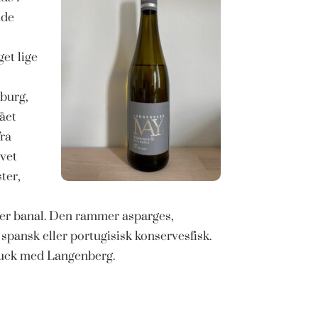
nde
et lige
zburg,
fået
fra
vet
ter,
n er banal. Den rammer asparges,
l spansk eller portugisisk konservesfisk.
 buck med Langenberg.