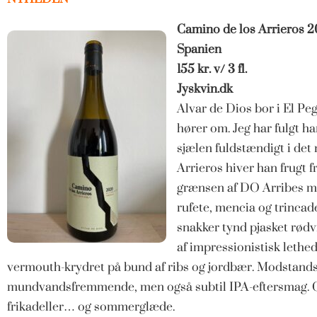
Camino de los Arrieros 20
Spanien
155 kr. v/ 3 fl.
Jyskvin.dk
Alvar de Dios bor i El Peg
hører om. Jeg har fulgt h
sjælen fuldstændigt i det
Arrieros hiver han frugt
grænsen af DO Arribes me
rufete, mencia og trincade
snakker tynd pjasket rø
af impressionistisk lethed
vermouth-krydret på bund af ribs og jordbær. Modstandsgi
mundvandsfremmende, men også subtil IPA-eftersmag. Gen
frikadeller… og sommerglæde.