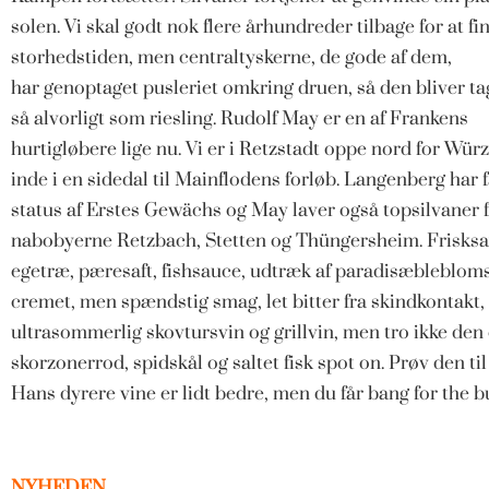
solen. Vi skal godt nok flere århundreder tilbage for at fi
storhedstiden, men centraltyskerne, de gode af dem,
har genoptaget pusleriet omkring druen, så den bliver tag
så alvorligt som riesling. Rudolf May er en af Frankens
hurtigløbere lige nu. Vi er i Retzstadt oppe nord for Wür
inde i en sidedal til Mainflodens forløb. Langenberg har 
status af Erstes Gewächs og May laver også topsilvaner 
nabobyerne Retzbach, Stetten og Thüngersheim. Frisksa
egetræ, pæresaft, fishsauce, udtræk af paradisæblebloms
cremet, men spændstig smag, let bitter fra skindkontakt,
ultrasommerlig skovtursvin og grillvin, men tro ikke de
skorzonerrod, spidskål og saltet fisk spot on. Prøv den ti
Hans dyrere vine er lidt bedre, men du får bang for the
NYHEDEN