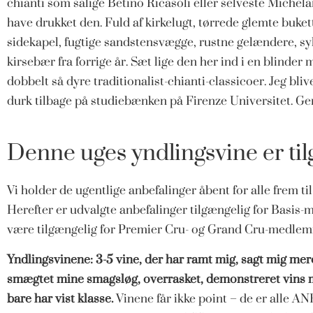
chianti som salige Betino Ricasoli eller selveste Michel
have drukket den. Fuld af kirkelugt, tørrede glemte bukett
sidekapel, fugtige sandstensvægge, rustne gelændere, sy
kirsebær fra forrige år. Sæt lige den her ind i en blinder
dobbelt så dyre traditionalist-chianti-classicoer. Jeg bliv
durk tilbage på studiebænken på Firenze Universitet. Geni
Denne uges yndlingsvine er tilg
Vi holder de ugentlige anbefalinger åbent for alle frem ti
Herefter er udvalgte anbefalinger tilgængelig for Basis-
være tilgængelig for Premier Cru- og Grand Cru-medlem
Yndlingsvinene: 3-5 vine, der har ramt mig, sagt mig mer
smægtet mine smagsløg, overrasket, demonstreret vins m
bare har vist klasse.
Vinene får ikke point – de er alle 