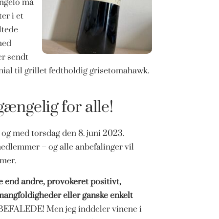
angelo må
er i et
ltede
 med
er sendt
al til grillet fedtholdig grisetomahawk.
ængelig for alle!
l og med torsdag den 8. juni 2023.
medlemmer – og alle anbefalinger vil
mer.
e end andre, provokeret positivt,
angfoldigheder eller ganske enkelt
ANBEFALEDE! Men jeg inddeler vinene i