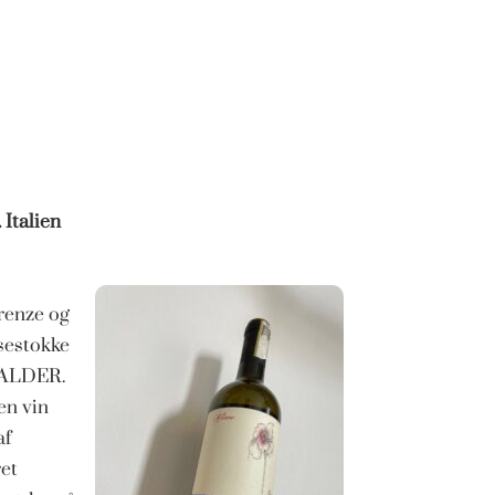
 Italien
irenze og
sestokke
å ALDER.
en vin
af
et