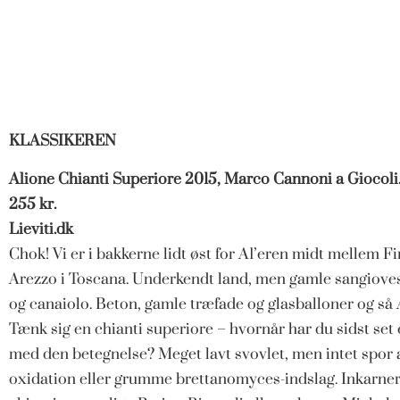
KLASSIKEREN
Alione Chianti Superiore 2015, Marco Cannoni a Giocoli.
255 kr.
Lieviti.dk
Chok! Vi er i bakkerne lidt øst for A1’eren midt mellem F
Arezzo i Toscana. Underkendt land, men gamle sangiove
og canaiolo. Beton, gamle træfade og glasballoner og s
Tænk sig en chianti superiore – hvornår har du sidst set 
med den betegnelse? Meget lavt svovlet, men intet spor 
oxidation eller grumme brettanomyces-indslag. Inkarner