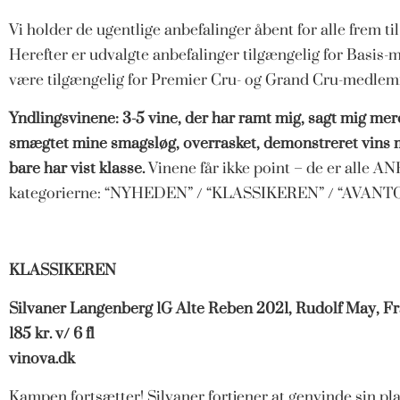
Vi holder de ugentlige anbefalinger åbent for alle frem ti
Herefter er udvalgte anbefalinger tilgængelig for Basis-
være tilgængelig for Premier Cru- og Grand Cru-medlem
Yndlingsvinene: 3-5 vine, der har ramt mig, sagt mig mer
smægtet mine smagsløg, overrasket, demonstreret vins m
bare har vist klasse.
Vinene får ikke point – de er alle 
kategorierne: “NYHEDEN” / “KLASSIKEREN” / “AVAN
KLASSIKEREN
Silvaner Langenberg 1G Alte Reben 2021, Rudolf May, F
185 kr. v/ 6 fl
vinova.dk
Kampen fortsætter! Silvaner fortjener at genvinde sin pla