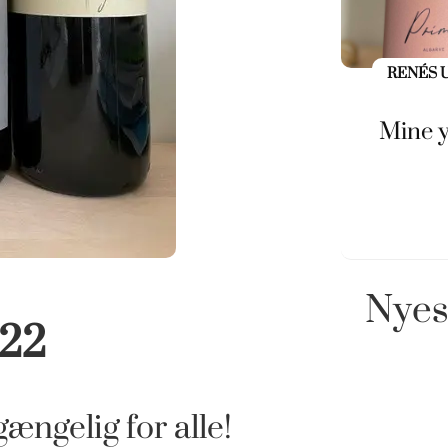
RENÉS 
Mine y
Nyes
 22
ængelig for alle!