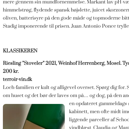
mere gennem sin mundfornemmelse. Markant lav pH-væ
himmelstrøg, flydende spansk højslette, juicet skorzoner
oliven, batterisyre på den gode måde og topmoderne bitter
Stadig imponerende til prisen. Juan Antonio Ponce tryller
KLASSIKEREN
Riesling ”Stoveler” 2021, Weinhof Herrenberg, Mosel. Ty
200 kr.
terroir-vin.dk
Loch-familien er kult og alligevel overset. Spørg dig for
om huset og det bør der laves om på… og dog, på den and
en opdateret gammeldags st
kabinett, men ofte midt ime
liggende parceller af Sch
vindblæst. Claudia og Manf