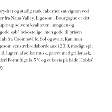
dkrydret og stadig rank cabernet sauvignon ved
n er fra Napa Valley. Ligesom i Bourgogne er det
ntuple-up selvom kvaliteten, længden og
”gode køb”, bekostelige, men gode til prisen
cab fra Coombsville. Sol og svale. Kan man
ligesom venstrebredsbordeaux i 2019, modigt spil
ld, lugten af solbærbusk, parret med grillsnask,
er! Fornuftige 14,5 % og et bevis på både Hobbs’
ay.