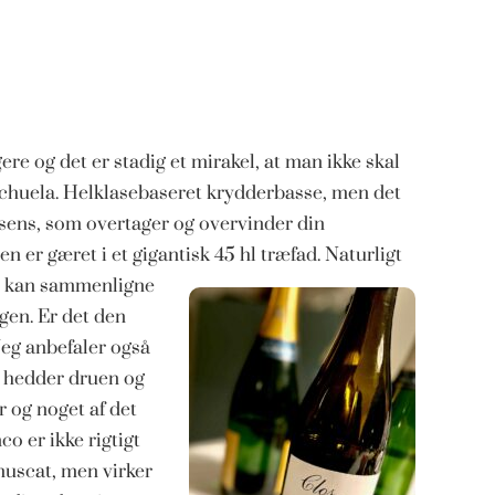
re og det er stadig et mirakel, at man ikke skal
anchuela. Helklasebaseret krydderbasse, men det
ens, som overtager og overvinder din
n er gæret i et gigantisk 45 hl træfad. Naturligt
du kan sammenligne
gen. Er det den
Jeg anbefaler også
a hedder druen og
ir og noget af det
o er ikke rigtigt
muscat, men virker