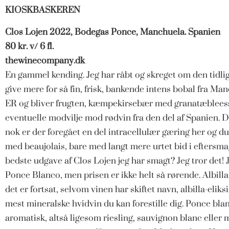
KIOSKBASKEREN
Clos Lojen 2022, Bodegas Ponce, Manchuela. Spanien
80 kr. v/ 6 fl.
thewinecompany.dk
En gammel kending. Jeg har råbt og skreget om den tidlige
give mere for så fin, frisk, bankende intens bobal fra M
ER og bliver frugten, kæmpekirsebær med granatæbleess
eventuelle modvilje mod rødvin fra den del af Spanien. De
nok er der foregået
en del intracellulær gæring her og 
med beaujolais, bare med langt mere urtet bid i eftersma
bedste udgave af Clos Lojen jeg har smagt? Jeg tror det! 
Ponce Blanco, men prisen er ikke helt så rørende. Albill
det er fortsat, selvom vinen har skiftet navn, albilla-eliks
mest mineralske hvidvin du kan forestille dig. Ponce blanc
aromatisk, altså ligesom riesling, sauvignon blanc eller 