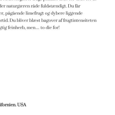
der naturgæren råde fuldstændigt. Du får
ker, pågående limefrugt og dybere liggende
rtid. Du bliver blæst bagover af frugtintensiteten
igtig feinherb, men… to die for!
ifornien. USA