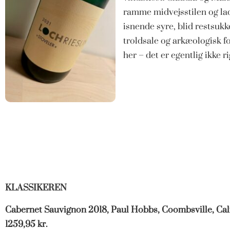
ramme midvejsstilen og la
isnende syre, blid restsuk
troldsale og arkæologisk fo
her – det er egentlig ikke r
KLASSIKEREN
Cabernet Sauvignon 2018, Paul Hobbs, Coombsville, Cal
1259,95 kr.