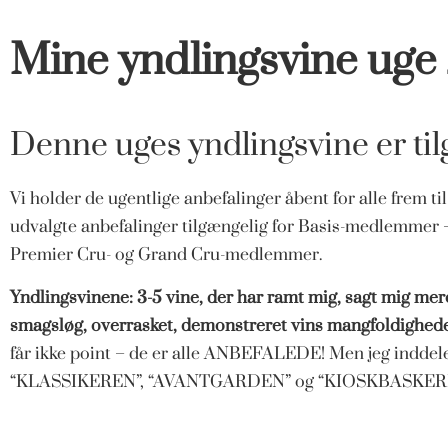
Mine yndlingsvine uge
Denne uges yndlingsvine er tilg
Vi holder de ugentlige anbefalinger åbent for alle frem ti
udvalgte anbefalinger tilgængelig for Basis-medlemmer – 
Premier Cru- og Grand Cru-medlemmer.
Yndlingsvinene: 3-5 vine, der har ramt mig, sagt mig me
smagsløg, overrasket, demonstreret vins mangfoldigheder 
får ikke point – de er alle ANBEFALEDE! Men jeg inddel
“KLASSIKEREN”, “AVANTGARDEN” og “KIOSKBASKER