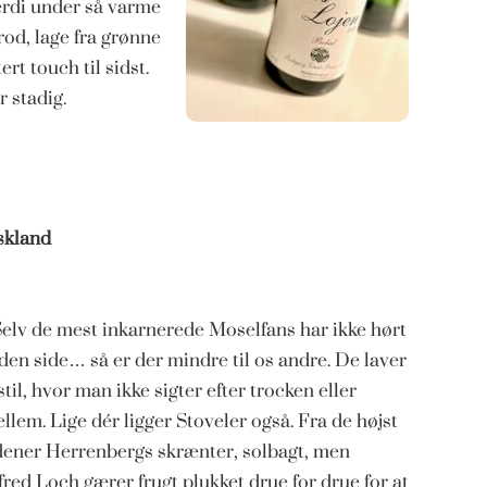
rdi under så varme
rod, lage fra grønne
t touch til sidst.
 stadig.
skland
. Selv de mest inkarnerede Moselfans har ikke hørt
en side… så er der mindre til os andre. De laver
il, hvor man ikke sigter efter
trocken eller
llem. Lige dér ligger Stoveler også. Fra de højst
odener Herrenbergs skrænter, solbagt, men
red Loch gærer frugt plukket drue for drue for at