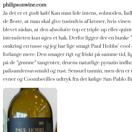
philipsonwine.com
Ja det er et godt køb! Kan man lide intens, solmoden, fa
de fleste, at man skal give tusindvis af kroner, hvis vine
blevet sådan, at den absolutte top er triple-up eller qui
intensiteten kun øges et hak. Derfor ligger der en bunke 
omkring en tusse og jeg har lige smagt Paul Hobbs’ cool 
forlange mere. Den smager rigt og friskt på samme tid, 
på de ”grønne” tangenter, druens naturlige pyrazin-indho
palisandersavsmuld og rust. Sensuel tannin, men den er d
evner og Coombsvilles udtryk fra det kølige San Pablo B