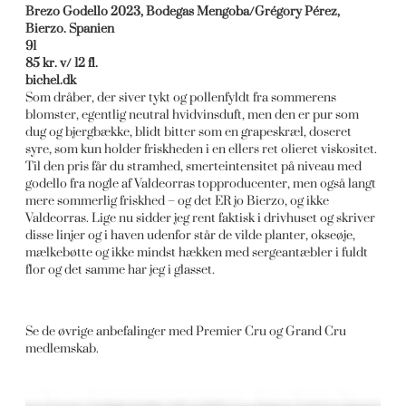
Brezo Godello 2023, Bodegas Mengoba/Grégory Pérez,
Bierzo. Spanien
91
85 kr. v/ 12 fl.
bichel.dk
Som dråber, der siver tykt og pollenfyldt fra sommerens
blomster, egentlig neutral hvidvinsduft, men den er pur som
dug og bjergbække, blidt bitter som en grapeskræl, doseret
syre, som kun holder friskheden i en ellers ret olieret viskositet.
Til den pris får du stramhed, smerteintensitet på niveau med
godello fra nogle af Valdeorras topproducenter, men også langt
mere sommerlig friskhed – og det ER jo Bierzo, og ikke
Valdeorras. Lige nu sidder jeg rent faktisk i drivhuset og skriver
disse linjer og i haven udenfor står de vilde planter, okseøje,
mælkebøtte og ikke mindst hækken med sergeantæbler i fuldt
flor og det samme har jeg i glasset.
Se de øvrige anbefalinger med Premier Cru og Grand Cru
medlemskab.