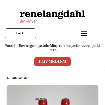
Log In
Forside
/
Renés ugentlige anbefalinger
/ Mine yndlingsvine uge 25
– 2025
BLIV MEDLEM
Alle artikler