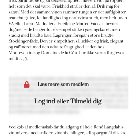
frisk garantæble og kirsebærsaftighed i næsen, viol på toppen,
helt som det skal være. Friskhed stråler den af. Drik mig for
satan! Med det samme vinen rammer tungen er der saftigbitter
tranebærjuice, let landlighed og naturvinstouch, men helt uden
VA eller brett. Maddalena Fucile og Matteo Vaccari bryder
dogmer – de bruger for eksempel stilke i gæringskaret, men
stadig med brudte bær. Lagringen foregår i store brugte
Stockinger-fade. Den er simpelthen så lækker og frisk, elegant
og raffineret med den udtalte frugtighed. Tiden hos
Montevertine og Domaine de la Côte har ikke været forgæves…
mildt sagt.
Læs mere som medlem
Log ind
eller
Tilmeld dig
Ved køb af medlemskab får du adgang til hele René Langdahls
vinunivers med artikler, vinanbefalinger, stil spørgsmål direkte