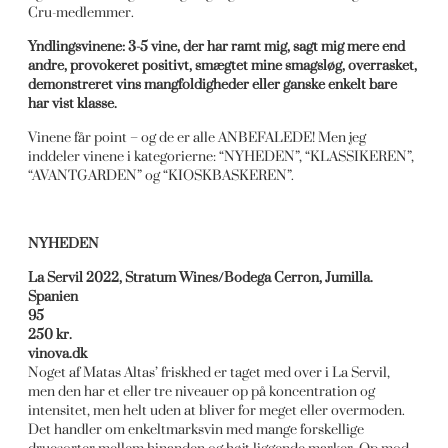
Cru-medlemmer.
Yndlingsvinene: 3-5 vine, der har ramt mig, sagt mig mere end
andre, provokeret positivt, smægtet mine smagsløg, overrasket,
demonstreret vins mangfoldigheder eller ganske enkelt bare
har vist klasse.
Vinene får point – og de er alle ANBEFALEDE! Men jeg
inddeler vinene i kategorierne: “NYHEDEN”, “KLASSIKEREN”,
“AVANTGARDEN” og “KIOSKBASKEREN”.
NYHEDEN
La Servil 2022, Stratum Wines/Bodega Cerron, Jumilla.
Spanien
95
250 kr.
vinova.dk
Noget af Matas Altas’ friskhed er taget med over i La Servil,
men den har et eller tre niveauer op på koncentration og
intensitet, men helt uden at bliver for meget eller overmoden.
Det handler om enkeltmarksvin med mange forskellige