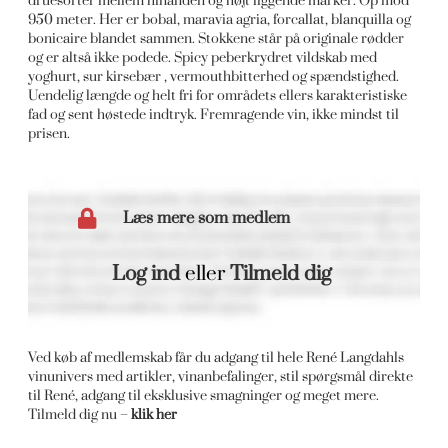
druesorter mellem hinanden og højt liggende marker. Op mod
950 meter. Her er bobal, maravia agria, forcallat, blanquilla og
bonicaire blandet sammen. Stokkene står på originale rødder
og er altså ikke podede. Spicy peberkrydret vildskab med
yoghurt, sur kirsebær , vermouthbitterhed og spændstighed.
Uendelig længde og helt fri for områdets ellers karakteristiske
fad og sent høstede indtryk. Fremragende vin, ikke mindst til
prisen.
Læs mere som medlem
Log ind
eller
Tilmeld dig
Ved køb af medlemskab får du adgang til hele René Langdahls
vinunivers med artikler, vinanbefalinger, stil spørgsmål direkte
til René, adgang til eksklusive smagninger og meget mere.
Tilmeld dig nu –
klik her