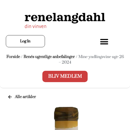
Log In
Forside
/
Renés ugentlige anbefalinger
/ Mine yndlingsvine uge 26
– 2024
BLIV MEDLEM
Alle artikler