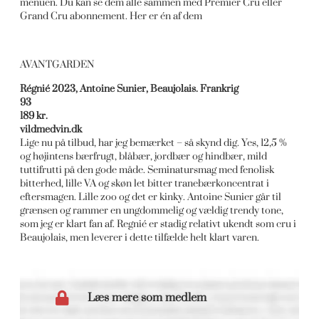
menuen. Du kan se dem alle sammen med Premier Cru eller
Grand Cru abonnement. Her er én af dem
AVANTGARDEN
Régnié 2023, Antoine Sunier, Beaujolais. Frankrig
93
189 kr.
vildmedvin.dk
Lige nu på tilbud, har jeg bemærket – så skynd dig. Yes, 12,5 %
og højintens bærfrugt, blåbær, jordbær og hindbær, mild
tuttifrutti på den gode måde. Seminatursmag med fenolisk
bitterhed, lille VA og skøn let bitter tranebærkoncentrat i
eftersmagen. Lille zoo og det er kinky. Antoine Sunier går til
grænsen og rammer en ungdommelig og vældig trendy tone,
som jeg er klart fan af. Regnié er stadig relativt ukendt som cru i
Beaujolais, men leverer i dette tilfælde helt klart varen.
Læs mere som medlem