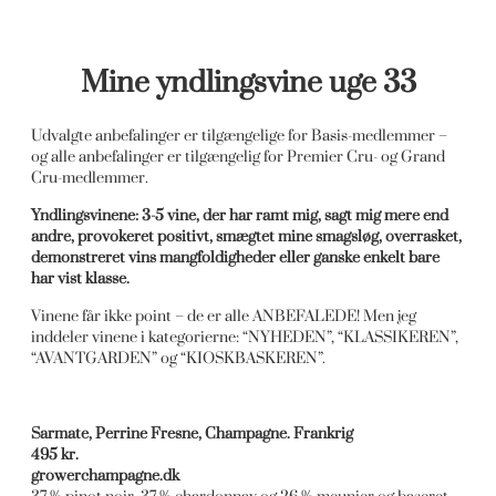
Mine yndlingsvine uge 33
Udvalgte anbefalinger er tilgængelige for Basis-medlemmer –
og alle anbefalinger er tilgængelig for Premier Cru- og Grand
Cru-medlemmer.
Yndlingsvinene: 3-5 vine, der har ramt mig, sagt mig mere end
andre, provokeret positivt, smægtet mine smagsløg, overrasket,
demonstreret vins mangfoldigheder eller ganske enkelt bare
har vist klasse.
Vinene får ikke point – de er alle ANBEFALEDE! Men jeg
inddeler vinene i kategorierne: “NYHEDEN”, “KLASSIKEREN”,
“AVANTGARDEN” og “KIOSKBASKEREN”.
Sarmate, Perrine Fresne, Champagne. Frankrig
495 kr.
growerchampagne.dk