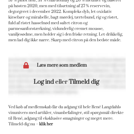
37 % pinot noir, 37 % chardonnay og 26 % meunier og baseret
på høsten 2020, men med tilsætning af 27 % reservevin,
degorgeret i december 2022. Kompleks dyb, let oxidativ
kirsebær og mirabelle, bagt mørdej, tærtebund, rig og ristet,
fuld af ristet hasselnød med saltet citron og
parmesanforstærkning, vidunderlig cremet mousse,
vaniljesødme, men holder sig i den friske retning. Let drikkelig,
men lad dig ikke narre. Skarp med citron på den bedste måde.
Læs mere som medlem
Log ind
eller
Tilmeld dig
Ved køb af medlemskab får du adgang til hele René Langdahls
vinunivers med artikler, vinanbefalinger, stil spørgsmål direkte
til René, adgang til eksklusive smagninger og meget mere.
Tilmeld dig nu –
klik her