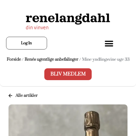
Log In
Forside
/
Renés ugentlige anbefalinger
/ Mine yndlingsvine uge 33
BLIV MEDLEM
Alle artikler