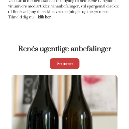
Ved køb af medlemskab får du adgang til hele René Langdahls
vinunivers med artikler, vinanbefalinger, stil spørgsmål direkte
til René, adgang til eksklusive smagninger og meget mere.
Tilmeld dig nu –
klik her
Renés ugentlige anbefalinger
Se mere