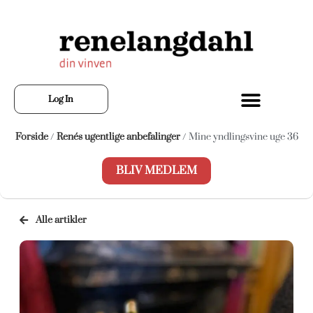
Log In
Forside
/
Renés ugentlige anbefalinger
/ Mine yndlingsvine uge 36
BLIV MEDLEM
Alle artikler