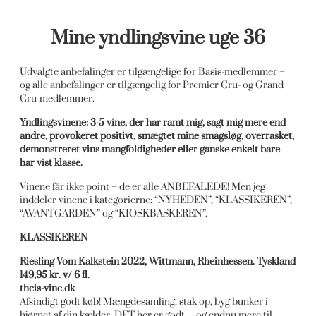
Mine yndlingsvine uge 36
Udvalgte anbefalinger er tilgængelige for Basis-medlemmer –
og alle anbefalinger er tilgængelig for Premier Cru- og Grand
Cru-medlemmer.
Yndlingsvinene: 3-5 vine, der har ramt mig, sagt mig mere end
andre, provokeret positivt, smægtet mine smagsløg, overrasket,
demonstreret vins mangfoldigheder eller ganske enkelt bare
har vist klasse.
Vinene får ikke point – de er alle ANBEFALEDE! Men jeg
inddeler vinene i kategorierne: “NYHEDEN”, “KLASSIKEREN”,
“AVANTGARDEN” og “KIOSKBASKEREN”.
KLASSIKEREN
Riesling Vom Kalkstein 2022, Wittmann, Rheinhessen. Tyskland
149,95 kr. v/ 6 fl.
theis-vine.dk
Afsindigt godt køb! Mængdesamling, stak op, byg bunker i
hjørnet af din kælder. DET her er godt… og endnu mere til