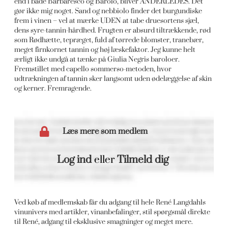
end i både Barbaresco og Barolo, bliver ANDERLEDES. Det
gør ikke mig noget. Sand og nebbiolo finder det burgundiske
frem i vinen – vel at mærke UDEN at tabe druesortens sjæl,
dens syre-tannin-hårdhed. Frugten er absurd tiltrækkende, rød
som Rødhætte, tepræget, fuld af tørrede blomster, tranebær,
meget firnkornet tannin og høj læskefaktor. Jeg kunne helt
ærligt ikke undgå at tænke på Giulia Negris baroloer.
Fremstillet med capello sommerso-metoden, hvor
udtrækningen af tannin sker langsomt uden ødelæggelse af skin
og kerner. Fremragende.
Læs mere som medlem
Log ind
eller
Tilmeld dig
Ved køb af medlemskab får du adgang til hele René Langdahls
vinunivers med artikler, vinanbefalinger, stil spørgsmål direkte
til René, adgang til eksklusive smagninger og meget mere.