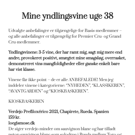
Mine yndlingsvine uge 38
Udvalgte anbefalinger er tilgængelige for Basis-medlemmer –
og alle anbefalinger er tilgængelig for Premier Cru- og Grand
Cru-medlemmer.
Yndlingsvinene: 3-5 vine, der har ramt mig, sagt mig mere end
andre, provokeret positivt, smægtet mine smagsløg, overrasket,
demonstreret vins mangfoldigheder eller ganske enkelt bare
har vist klasse.
Vinene får ikke point – de er alle ANBEFALEDE! Men jeg
inddeler vinene i kategorierne: “NYHEDEN”, “KLASSIKEREN”,
“AVANTGARDEN” og “KIOSKBASKEREN”.
KIOSKBASKEREN
Verdejo Prefiloxérico 2021, Chapirete, Rueda. Spanien
159 kr.
loegismose.dk
De siger verdejo minder om sauvignon blanc og har tilladt
netop sauvignon blanc som solodrue i Rueda mellem Toro og