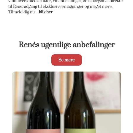
vinunivers med artikler, vinanbefalinger, stil spørgsmål direkte
til René, adgang til eksklusive smagninger og meget mere.
Tilmeld dig nu –
klik her
Renés ugentlige anbefalinger
Se mere