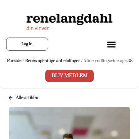
Log In
Forside
/
Renés ugentlige anbefalinger
/ Mine yndlingsvine uge 38
BLIV MEDLEM
Alle artikler