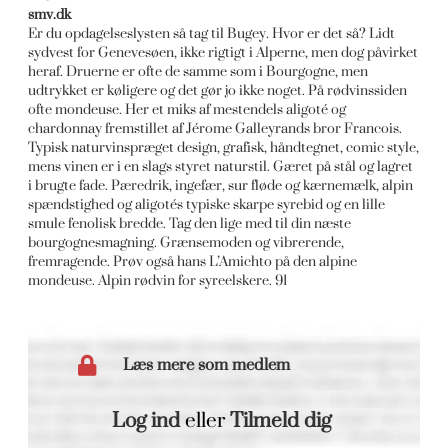
smv.dk
Er du opdagelseslysten så tag til Bugey. Hvor er det så? Lidt
sydvest for Genevesøen, ikke rigtigt i Alperne, men dog påvirket
heraf. Druerne er ofte de samme som i Bourgogne, men
udtrykket er køligere og det gør jo ikke noget. På rødvinssiden
ofte mondeuse. Her et miks af mestendels aligoté og
chardonnay fremstillet af Jérome Galleyrands bror Francois.
Typisk naturvinspræget design, grafisk, håndtegnet, comic style,
mens vinen er i en slags styret naturstil. Gæret på stål og lagret
i brugte fade. Pæredrik, ingefær, sur fløde og kærnemælk, alpin
spændstighed og aligotés typiske skarpe syrebid og en lille
smule fenolisk bredde. Tag den lige med til din næste
bourgognesmagning. Grænsemoden og vibrerende,
fremragende. Prøv også hans L’Amichto på den alpine
mondeuse. Alpin rødvin for syreelskere. 91
Læs mere som medlem
Log ind
eller
Tilmeld dig