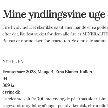
Mine yndlingsvine uge
Fire hvidvine! Det sker ikke så tit, men når de er så gode
efter det. Fællestrækket for dem alle fire er MINERALITET
Baixas er oprindelsen for kvartetten. Se dem alle sam
NYHEDEN
Frontemare 2023, Maugeri, Etna Bianco. Italien
94
369 kr.
csvine.dk
Carricante-saft fra 700 meters højde på Etnas sider. Lim
kogevand, antydning af noget positivt kemisk, citronolie 