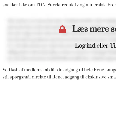
snakker ikke om TDN. Stærkt reduktiv og mineralsk. Fre
Læs mere 
Log ind
eller
Ti
Ved køb af medlemskab får du adgang til hele René Langd
stil spørgsmål direkte til René, adgang til eksklusive s