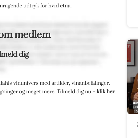
mragende udtryk for hvid etna.
som medlem
lmeld dig
ahls vinunivers med artikler, vinanbefalinger,
magninger og meget mere. Tilmeld dig nu –
klik her