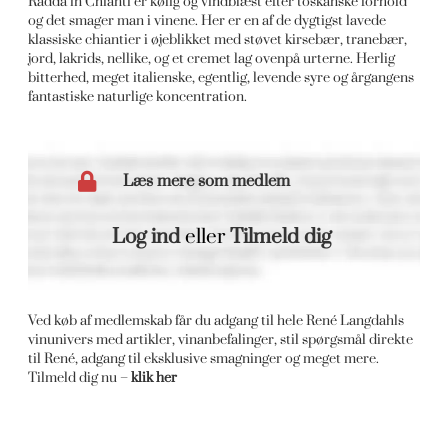
Radda in Chianti er kølig og vindblæst efter toskanske forhold
og det smager man i vinene. Her er en af de dygtigst lavede
klassiske chiantier i øjeblikket med støvet kirsebær, tranebær,
jord, lakrids, nellike, og et cremet lag ovenpå urterne. Herlig
bitterhed, meget italienske, egentlig, levende syre og årgangens
fantastiske naturlige koncentration.
Læs mere som medlem
Log ind
eller
Tilmeld dig
Ved køb af medlemskab får du adgang til hele René Langdahls
vinunivers med artikler, vinanbefalinger, stil spørgsmål direkte
til René, adgang til eksklusive smagninger og meget mere.
Tilmeld dig nu –
klik her