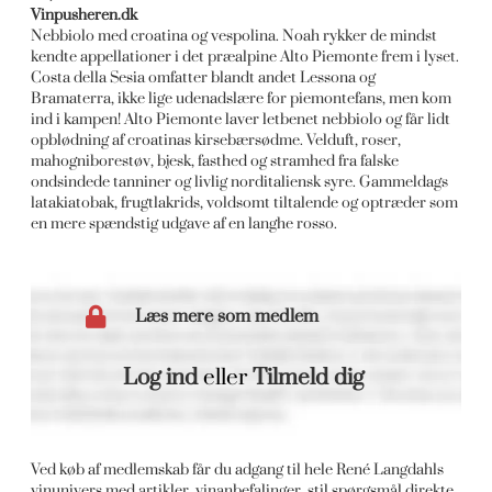
Vinpusheren.dk
Nebbiolo med croatina og vespolina. Noah rykker de mindst
kendte appellationer i det præalpine Alto Piemonte frem i lyset.
Costa della Sesia omfatter blandt andet Lessona og
Bramaterra, ikke lige udenadslære for piemontefans, men kom
ind i kampen! Alto Piemonte laver letbenet nebbiolo og får lidt
opblødning af croatinas kirsebærsødme. Velduft, roser,
mahogniborestøv, bjesk, fasthed og stramhed fra falske
ondsindede tanniner og livlig norditaliensk syre. Gammeldags
latakiatobak, frugtlakrids, voldsomt tiltalende og optræder som
en mere spændstig udgave af en langhe rosso.
Læs mere som medlem
Log ind
eller
Tilmeld dig
Ved køb af medlemskab får du adgang til hele René Langdahls
vinunivers med artikler, vinanbefalinger, stil spørgsmål direkte