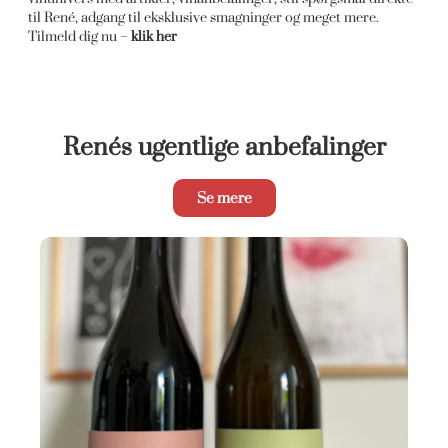
til René, adgang til eksklusive smagninger og meget mere.
Tilmeld dig nu –
klik her
Renés ugentlige anbefalinger
Se mere