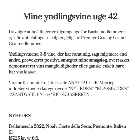
Mine yndlingsvine uge 42
Udvalgte anbefalinger er tilgængelige for Basis-medlemmer –
og alle anbefalinger er tilgængelig for Premier Cru- og Grand
Cru-medlemmer.
Yndlingsvinene: 3-5 vine, der har ramt mig, sagt mig mere end
andre, provokeret positivt, smægtet mine smagsløg, overrasket,
demonstreret vins mangfoldigheder eller ganske enkelt bare
har vist klasse.
Vinene får point – og de er alle ANBEFALEDE! Men jeg
inddeler vinene i kategorierne: “NYHEDEN”, “KLASSIKEREN”,
“AVANTGARDEN” og “KIOSKBASKEREN”.
NYHEDEN
Dellamesola 2022, Noah, Coste della Sesia, Piemonte. Italien
91
157,25 kr. v/ 6 fl.