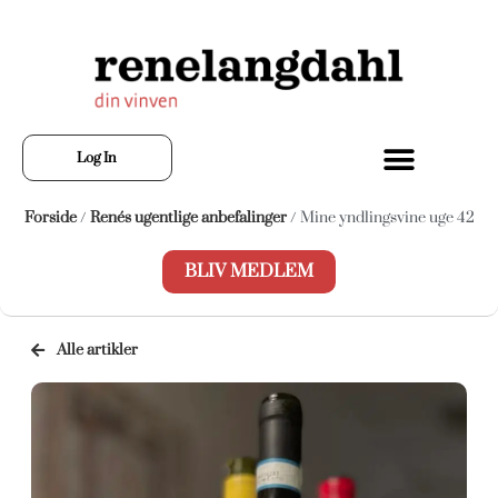
Log In
Forside
/
Renés ugentlige anbefalinger
/ Mine yndlingsvine uge 42
BLIV MEDLEM
Alle artikler