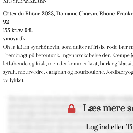
KIOSKBASKEREN
Côtes-du-Rhône 2023, Domaine Charvin, Rhône. Frankr
92
155 kr. v/ 6 fl.
vinova.dk
Oh la la! En sydrhônevin, som dufter af friske røde bær 
Frembragt på betontank. Ingen nyskabelse dér. Kæmpe 
letløbende og frisk, men der kommer krat, bark og klass
syrah, mourvedre, carignan og bourboulenc. Jordbæryog
vellykket.
Læs mere 
Log ind
eller
Ti