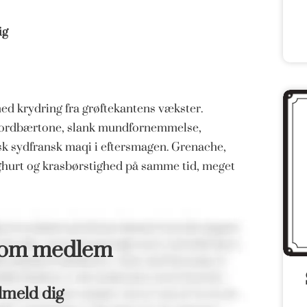
ig
med krydring fra grøftekantens vækster.
jordbærtone, slank mundfornemmelse,
isk sydfransk maqi i eftersmagen. Grenache,
hurt og krasbørstighed på samme tid, meget
som medlem
lmeld dig