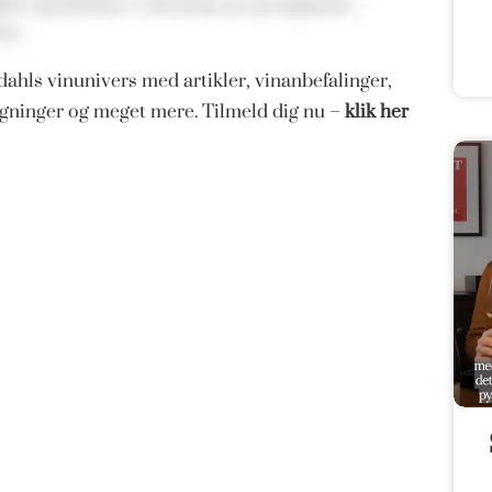
ahls vinunivers med artikler, vinanbefalinger,
magninger og meget mere. Tilmeld dig nu –
klik her