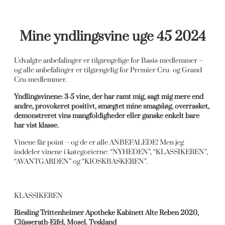
Mine yndlingsvine uge 45 2024
Udvalgte anbefalinger er tilgængelige for Basis-medlemmer –
og alle anbefalinger er tilgængelig for Premier Cru- og Grand
Cru-medlemmer.
Yndlingsvinene: 3-5 vine, der har ramt mig, sagt mig mere end
andre, provokeret positivt, smægtet mine smagsløg, overrasket,
demonstreret vins mangfoldigheder eller ganske enkelt bare
har vist klasse.
Vinene får point – og de er alle ANBEFALEDE! Men jeg
inddeler vinene i kategorierne: “NYHEDEN”, “KLASSIKEREN”,
“AVANTGARDEN” og “KIOSKBASKEREN”.
KLASSIKEREN
Riesling Trittenheimer Apotheke Kabinett Alte Reben 2020,
Clüsserath-Eifel, Mosel. Tyskland