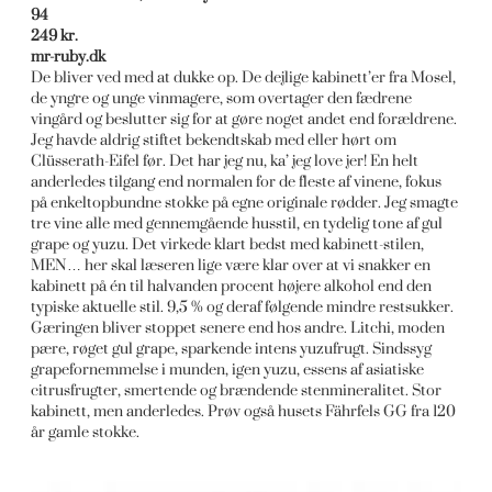
94
249 kr.
mr-ruby.dk
De bliver ved med at dukke op. De dejlige kabinett’er fra Mosel,
de yngre og unge vinmagere, som overtager den fædrene
vingård og beslutter sig for at gøre noget andet end forældrene.
Jeg havde aldrig stiftet bekendtskab med eller hørt om
Clüsserath-Eifel før. Det har jeg nu, ka’ jeg love jer! En helt
anderledes tilgang end normalen for de fleste af vinene, fokus
på enkeltopbundne stokke på egne originale rødder. Jeg smagte
tre vine alle med gennemgående husstil, en tydelig tone af gul
grape og yuzu. Det virkede klart bedst med kabinett-stilen,
MEN… her skal læseren lige være klar over at vi snakker en
kabinett på én til halvanden procent højere alkohol end den
typiske aktuelle stil. 9,5 % og deraf følgende mindre restsukker.
Gæringen bliver stoppet senere end hos andre. Litchi, moden
pære, røget gul grape, sparkende intens yuzufrugt. Sindssyg
grapefornemmelse i munden, igen yuzu, essens af asiatiske
citrusfrugter, smertende og brændende stenmineralitet. Stor
kabinett, men anderledes. Prøv også husets Fährfels GG fra 120
år gamle stokke.