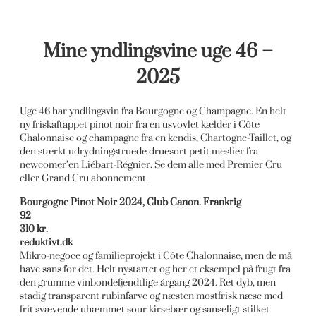
Mine yndlingsvine uge 46 –
2025
Uge 46 har yndlingsvin fra Bourgogne og Champagne. En helt
ny friskaftappet pinot noir fra en usvovlet kælder i Côte
Chalonnaise og champagne fra en kendis, Chartogne-Taillet, og
den stærkt udrydningstruede druesort petit meslier fra
newcomer’en Liébart-Régnier. Se dem alle med Premier Cru
eller Grand Cru abonnement.
Bourgogne Pinot Noir 2024, Club Canon. Frankrig
92
310 kr.
reduktivt.dk
Mikro-negoce og familieprojekt i Côte Chalonnaise, men de må
have sans for det. Helt nystartet og her et eksempel på frugt fra
den grumme vinbondefjendtlige årgang 2024. Ret dyb, men
stadig transparent rubinfarve og næsten mostfrisk næse med
frit svævende uhæmmet sour kirsebær og sanseligt stilket