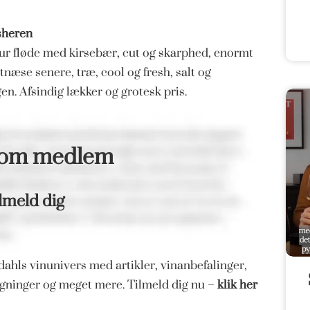
sheren
sur fløde med kirsebær, cut og skarphed, enormt
tnæse senere, træ, cool og fresh, salt og
. Afsindig lækker og grotesk pris.
som medlem
lmeld dig
ahls vinunivers med artikler, vinanbefalinger,
magninger og meget mere. Tilmeld dig nu –
klik her