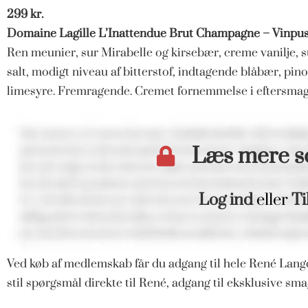
299 kr.
Domaine Lagille L’Inattendue Brut Champagne – Vinpu
Ren meunier, sur Mirabelle og kirsebær, creme vanilje, 
salt, modigt niveau af bitterstof, indtagende blåbær, pino
limesyre. Fremragende. Cremet fornemmelse i eftersmagen
Læs mere 
Log ind
eller
Ti
Ved køb af medlemskab får du adgang til hele René Langd
stil spørgsmål direkte til René, adgang til eksklusive s