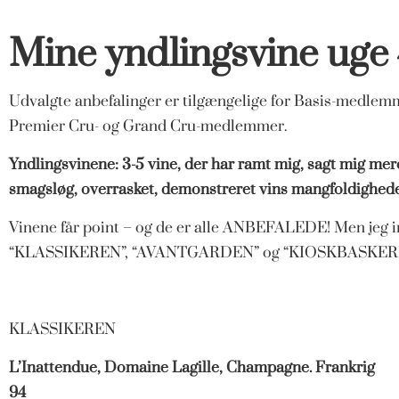
Mine yndlingsvine uge
Udvalgte anbefalinger er tilgængelige for Basis-medlemme
Premier Cru- og Grand Cru-medlemmer.
Yndlingsvinene: 3-5 vine, der har ramt mig, sagt mig me
smagsløg, overrasket, demonstreret vins mangfoldigheder 
Vinene får point – og de er alle ANBEFALEDE! Men jeg 
“KLASSIKEREN”, “AVANTGARDEN” og “KIOSKBASKER
KLASSIKEREN
L’Inattendue, Domaine Lagille, Champagne. Frankrig
94