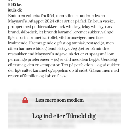
1695 kr.
juuls.dk
Endnu en colheita fra 1974, men stilen er anderledes en
Maynard’s. Aftappet 2024 efter årtier på fad. En brun væske,
proppet med puddersukker, irsk whiskey, islay whisky, tørv i
brand, skibsdæk, let brændt karamel, cremet sukker, valnød,
figen, rosin, brunet kartoffel, vild brunsviger, men ikke
kvalmende. Fremragende og fast og tannisk, restsød, ja, men
stilen har mere bid og fenolisk tryk. Jeg gætter på mindre
restsukker end Maynard’s udgave, så det er et spørgsmål om
personlige præferencer – jeg er vild med dem begge. Uendelig
eftersmag, den er kæmpestor. Tæt på perfektion… og så dukker
der lige saltet karamel og appelsin op til sidst. Gå sammen med
resten af familien og køb en flaske.
Læs mere som medlem
Log ind
eller
Tilmeld dig