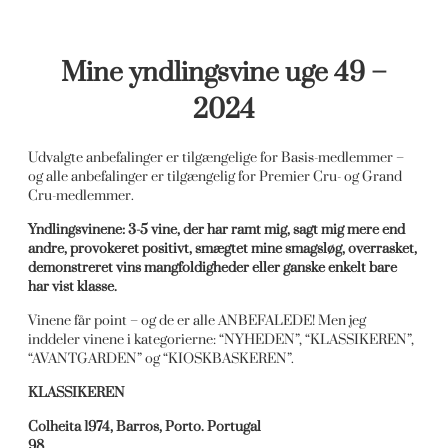
Mine yndlingsvine uge 49 –
2024
Udvalgte anbefalinger er tilgængelige for Basis-medlemmer –
og alle anbefalinger er tilgængelig for Premier Cru- og Grand
Cru-medlemmer.
Yndlingsvinene: 3-5 vine, der har ramt mig, sagt mig mere end
andre, provokeret positivt, smægtet mine smagsløg, overrasket,
demonstreret vins mangfoldigheder eller ganske enkelt bare
har vist klasse.
Vinene får point – og de er alle ANBEFALEDE! Men jeg
inddeler vinene i kategorierne: “NYHEDEN”, “KLASSIKEREN”,
“AVANTGARDEN” og “KIOSKBASKEREN”.
KLASSIKEREN
Colheita 1974, Barros, Porto. Portugal
98