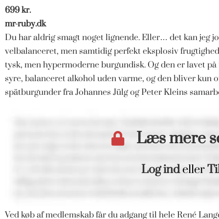
699 kr.
mr-ruby.dk
Du har aldrig smagt noget lignende. Eller… det kan jeg j
velbalanceret, men samtidig perfekt eksplosiv frugtighed
tysk, men hypermoderne burgundisk. Og den er lavet på t
syre, balanceret alkohol uden varme, og den bliver kun o
spätburgunder fra Johannes Jülg og Peter Kleins samarb
Læs mere 
Log ind
eller
Ti
Ved køb af medlemskab får du adgang til hele René Langd