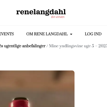
EVENTS
OM RENE LANGDAHL
LOG IND
s ugentlige anbefalinger
/ Mine yndlingsvine uge 5 – 202