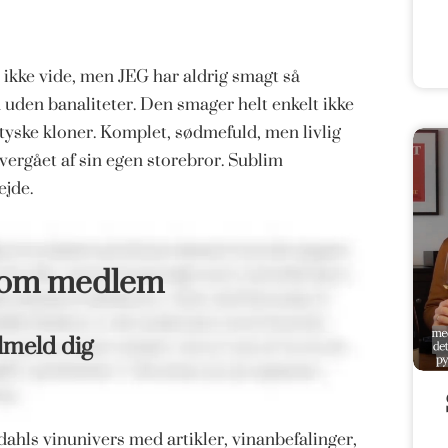
o ikke vide, men JEG har aldrig smagt så
 uden banaliteter. Den smager helt enkelt ikke
yske kloner. Komplet, sødmefuld, men livlig
vergået af sin egen storebror. Sublim
ejde.
som medlem
lmeld dig
ahls vinunivers med artikler, vinanbefalinger,