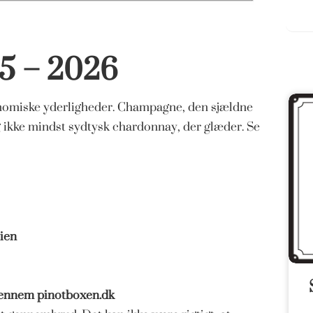
 5 – 2026
onomiske yderligheder. Champagne, den sjældne
 ikke mindst sydtysk chardonnay, der glæder. Se
lien
 gennem
pinotboxen.dk