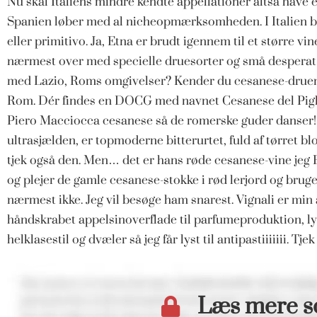
Nu skal Italiens mindre kendte appellationer altså have e
Spanien løber med al nicheopmærksomheden. I Italien be
eller primitivo. Ja, Etna er brudt igennem til et større v
nærmest over med specielle druesorter og små desperat
med Lazio, Roms omgivelser? Kender du cesanese-druen? 
Rom. Dér findes en DOCG med navnet Cesanese del Pigli
Piero Macciocca cesanese så de romerske guder danser!
ultrasjælden, er topmoderne bitterurtet, fuld af tørret
tjek også den. Men… det er hans røde cesanese-vine je
og plejer de gamle cesanese-stokke i rød lerjord og bru
nærmest ikke. Jeg vil besøge ham snarest. Vignali er min a
håndskrabet appelsinoverflade til parfumeproduktion, lys 
helklasestil og dvæler så jeg får lyst til antipastiiiiiii.
Læs mere 