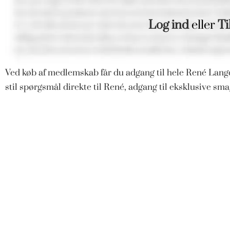
Log ind
eller
Ti
Ved køb af medlemskab får du adgang til hele René Langd
stil spørgsmål direkte til René, adgang til eksklusive s