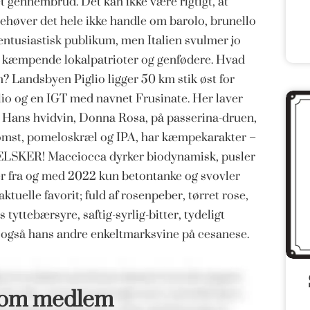
t gennembrud. Det kan ikke være rigtigt, at
høver det hele ikke handle om barolo, brunello
inentusiastisk publikum, men Italien svulmer jo
 kæmpende lokalpatrioter og genfødere. Hvad
Landsbyen Piglio ligger 50 km stik øst for
o og en IGT med navnet Frusinate. Her laver
 Hans hvidvin, Donna Rosa, på passerina-druen,
 blomst, pomeloskræl og IPA, har kæmpekarakter –
g ELSKER! Macciocca dyrker biodynamisk, pusler
ger fra og med 2022 kun betontanke og svovler
ktuelle favorit; fuld af rosenpeber, tørret rose,
tyttebærsyre, saftig-syrlig-bitter, tydeligt
 Tjek også hans andre enkeltmarksvine på cesanese.
som medlem