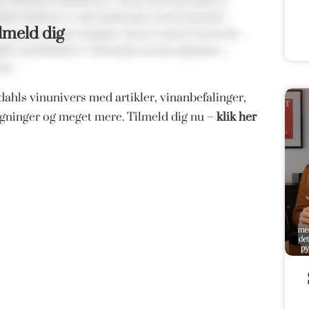
lmeld dig
ahls vinunivers med artikler, vinanbefalinger,
magninger og meget mere. Tilmeld dig nu –
klik her