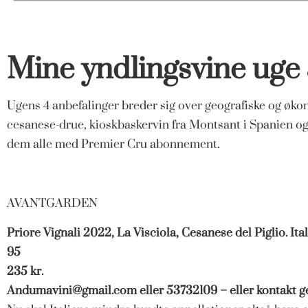
Mine yndlingsvine uge
Ugens 4 anbefalinger breder sig over geografiske og øk
cesanese-drue, kioskbaskervin fra Montsant i Spanien og
dem alle med Premier Cru abonnement.
AVANTGARDEN
Priore Vignali 2022, La Visciola, Cesanese del Piglio. Ita
95
235 kr.
Andumavini@gmail.com
eller 53732109 – eller kontakt