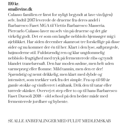
199 kr.
smallevine.dk
Culasso-familien er først for nyligt begyndt at lave vin (igen)
selv. Indtil 2017 leverede de druerne fra deres andel i
Barbaresco Faset MGA til Viettis Barbaresco Masseria.
Piercarlo Culasso laver nu selv vin på druerne og det går
virkelig godt. Det er som om langhe nebbiolo hjemsøger mig i
øjeblikket. Har siden december skamrost tre forskellige på disse
sider og nu kommer der én til her. Klart i den lyse, saftprægede,
højmoderne stil. Fuldstændig ren og klar ungdommelig
nebbiolo-frugtighed med tryk på fermenterede ribs og tyndt
blandet tranebærsaft. Den har moden sødme, men helt uden
varmepræg eller flomme. Mild tannin, men den er der!
Spændstig og nemt drikkelig, men klart med dybde og
intensitet, som trækker væk fra det simple. Fra op til 60 år
gamle stokke og vinificeret i ståltank. Drik den til tatar eller
tørrede skinker. Overvej et step eller to op til hans Barbaresco
Faset Duesoli 2018 – old school på den bedste måde med
fermenterede jordbær og hybente.
SE ALLE ANBEFALINGER MED FULDT MEDLEMSKAB