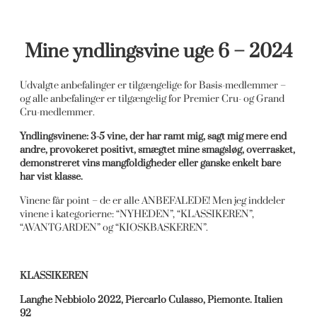
Mine yndlingsvine uge 6 – 2024
Udvalgte anbefalinger er tilgængelige for Basis-medlemmer –
og alle anbefalinger er tilgængelig for Premier Cru- og Grand
Cru-medlemmer.
Yndlingsvinene: 3-5 vine, der har ramt mig, sagt mig mere end
andre, provokeret positivt, smægtet mine smagsløg, overrasket,
demonstreret vins mangfoldigheder eller ganske enkelt bare
har vist klasse.
Vinene får point – de er alle ANBEFALEDE! Men jeg inddeler
vinene i kategorierne: “NYHEDEN”, “KLASSIKEREN”,
“AVANTGARDEN” og “KIOSKBASKEREN”.
KLASSIKEREN
Langhe Nebbiolo 2022, Piercarlo Culasso, Piemonte. Italien
92