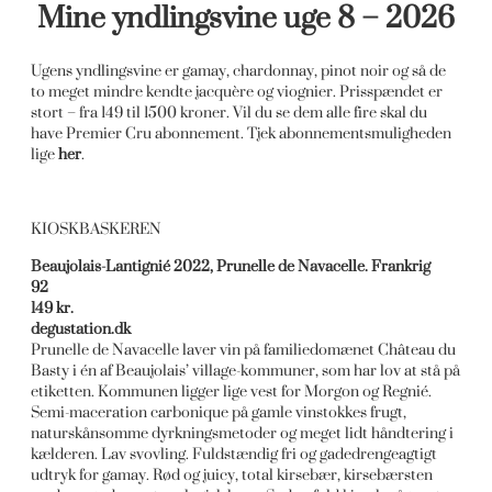
Mine yndlingsvine uge 8 – 2026
Ugens yndlingsvine er gamay, chardonnay, pinot noir og så de
to meget mindre kendte jacquère og viognier. Prisspændet er
stort – fra 149 til 1500 kroner. Vil du se dem alle fire skal du
have Premier Cru abonnement. Tjek abonnementsmuligheden
lige
her
.
KIOSKBASKEREN
Beaujolais-Lantignié 2022, Prunelle de Navacelle. Frankrig
92
149 kr.
degustation.dk
Prunelle de Navacelle laver vin på familiedomænet Château du
Basty i én af Beaujolais’ village-kommuner, som har lov at stå på
etiketten. Kommunen ligger lige vest for Morgon og Regnié.
Semi-maceration carbonique på gamle vinstokkes frugt,
naturskånsomme dyrkningsmetoder og meget lidt håndtering i
kælderen. Lav svovling. Fuldstændig fri og gadedrengeagtigt
udtryk for gamay. Rød og juicy, total kirsebær, kirsebærsten