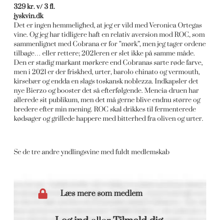
329 kr. v/ 3 fl.
jyskvin.dk
Det er ingen hemmelighed, at jeg er vild med Veronica Ortegas
vine. Og jeg har tidligere haft en relativ aversion mod ROC, som
sammenlignet med Cobrana er for ”mørk”, men jeg tager ordene
tilbage… eller rettere; 2021eren er slet ikke på samme måde.
Den er stadig markant mørkere end Cobranas sarte røde farve,
men i 2021 er der friskhed, urter, barolo chinato og vermouth,
kirsebær og endda en slags toskansk noblezza. Indkapsler det
nye Bierzo og booster det så efterfølgende. Mencia-druen har
allerede sit publikum, men det må gerne blive endnu større og
bredere efter min mening. ROC skal drikkes til fermenterede
kødsager og grillede happere med bitterhed fra oliven og urter.
Se de tre andre yndlingsvine med fuldt medlemskab
Læs mere som medlem