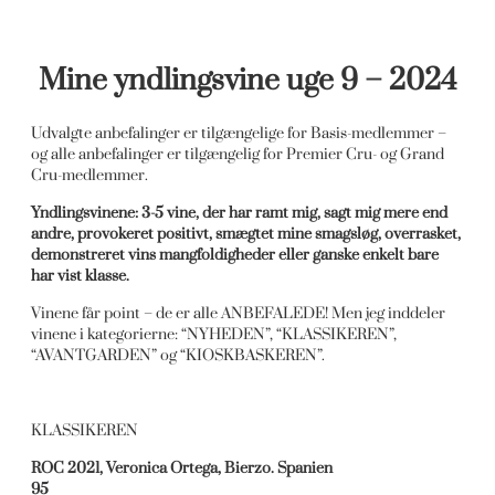
Mine yndlingsvine uge 9 – 2024
Udvalgte anbefalinger er tilgængelige for Basis-medlemmer –
og alle anbefalinger er tilgængelig for Premier Cru- og Grand
Cru-medlemmer.
Yndlingsvinene: 3-5 vine, der har ramt mig, sagt mig mere end
andre, provokeret positivt, smægtet mine smagsløg, overrasket,
demonstreret vins mangfoldigheder eller ganske enkelt bare
har vist klasse.
Vinene får point – de er alle ANBEFALEDE! Men jeg inddeler
vinene i kategorierne: “NYHEDEN”, “KLASSIKEREN”,
“AVANTGARDEN” og “KIOSKBASKEREN”.
KLASSIKEREN
ROC 2021, Veronica Ortega, Bierzo. Spanien
95