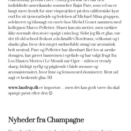
indiskfødte amerikanske sommelier Rajat Parr, som vel nu er
langt mere kendt for sine vinprojekter på den californiske kyst
end for sit tjenerarbejde og ledelsen af Michael Mina-gruppen,
selekteret og tilsmagt en cuvée hos Michel Gonet sammen med
kollegaen Marco Pelletier. Huset kan sin metier, men vækker
ikke normalt den store opsigt i min bog. Sidst jeg fik et glas, var
det til old school-frokost
a la famille
i Bordeaux, velkomst og i
slanke glas, hvor den meget sødmefulde smag var aromatisk
helt neutral. Parr og Pelletier har åbenbart fået lov at sænke
dosagen, har gæret basisvinen i egefade og har valgt frugt fra
Les Hautes Mottes i Le Mesnil-sur-Oger – stilen er trendy
skarp, hidsigt syrlig og pågående i både mousse og
aromaintensitet, hvor lime og lemoncurd dominerer. Rent ud
sagt et læskende glas. 93
www.laudrup.dk
er importør… men det kan godt være du skal
spørge pænt efter den 😊
Nyheder fra Champagne