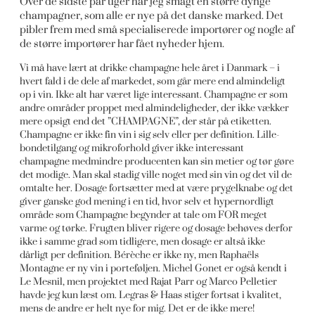
Over de sidste par uger har jeg smagt en større dynge
champagner, som alle er nye på det danske marked. Det
pibler frem med små specialiserede importører og nogle af
de større importører har fået nyheder hjem.
Vi må have lært at drikke champagne hele året i Danmark – i
hvert fald i de dele af markedet, som går mere end almindeligt
op i vin. Ikke alt har været lige interessant. Champagne er som
andre områder proppet med almindeligheder, der ikke vækker
mere opsigt end det ”CHAMPAGNE”, der står på etiketten.
Champagne er ikke fin vin i sig selv eller per definition. Lille-
bondetilgang og mikroforhold giver ikke interessant
champagne medmindre producenten kan sin metier og tør gøre
det modige. Man skal stadig ville noget med sin vin og det vil de
omtalte her. Dosage fortsætter med at være prygelknabe og det
giver ganske god mening i en tid, hvor selv et hypernordligt
område som Champagne begynder at tale om FOR meget
varme og tørke. Frugten bliver rigere og dosage behøves derfor
ikke i samme grad som tidligere, men dosage er altså ikke
dårligt per definition. Bérèche er ikke ny, men Raphaëls
Montagne er ny vin i porteføljen. Michel Gonet er også kendt i
Le Mesnil, men projektet med Rajat Parr og Marco Pelletier
havde jeg kun læst om. Legras & Haas stiger fortsat i kvalitet,
mens de andre er helt nye for mig. Det er de ikke mere!