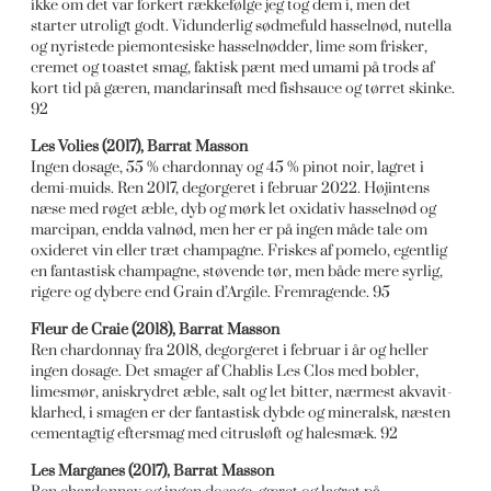
ikke om det var forkert rækkefølge jeg tog dem i, men det
starter utroligt godt. Vidunderlig sødmefuld hasselnød, nutella
og nyristede piemontesiske hasselnødder, lime som frisker,
cremet og toastet smag, faktisk pænt med umami på trods af
kort tid på gæren, mandarinsaft med fishsauce og tørret skinke.
92
Les Volies (2017), Barrat Masson
Ingen dosage, 55 % chardonnay og 45 % pinot noir, lagret i
demi-muids. Ren 2017, degorgeret i februar 2022. Højintens
næse med røget æble, dyb og mørk let oxidativ hasselnød og
marcipan, endda valnød, men her er på ingen måde tale om
oxideret vin eller træt champagne. Friskes af pomelo, egentlig
en fantastisk champagne, støvende tør, men både mere syrlig,
rigere og dybere end Grain d’Argile. Fremragende. 95
Fleur de Craie (2018), Barrat Masson
Ren chardonnay fra 2018, degorgeret i februar i år og heller
ingen dosage. Det smager af Chablis Les Clos med bobler,
limesmør, aniskrydret æble, salt og let bitter, nærmest akvavit-
klarhed, i smagen er der fantastisk dybde og mineralsk, næsten
cementagtig eftersmag med citrusløft og halesmæk. 92
Les Marganes (2017), Barrat Masson