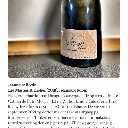
Jeaunaux Robin
Les Marnes Blanches (2018), Jeaunaux Robin
Fadgæret chardonnay i brugte bourgognefade og usødet fra Le
Coteau du Petit Morin i det meget lidt kendte Talus Saint Prix
lidt sydvest for det sydligste Côte des Blancs. Degorgeret i
september 2021 og derfor må der ikke stå årgang på
frontetiketten. Tanken er: kort bærmekontakt for maksimalt
terroirudtryk og den er jeg med på. Æbler og gær, surdej og