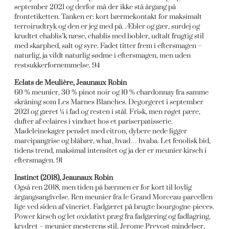
september 2021 og derfor må der ikke stå årgang på
frontetiketten. Tanken er: kort bærmekontakt for maksimalt
terroirudtryk og den er jeg med på. Æbler og gær, surdej og
krudtet chablis’k næse, chablis med bobler, udtalt frugtig stil
med skarphed, salt og syre. Fadet titter frem i eftersmagen –
naturlig, ja vildt naturlig sødme i eftersmagen, men uden
restsukkerfornemmelse. 94
Eclats de Meulière, Jeaunaux Robin
60 % meunier, 30 % pinot noir og 10 % chardonnay fra samme
skråning som Les Marnes Blanches. Degorgeret i september
2021 og gæret ¼ i fad og resten i stål. Frisk, men røget pære,
dufter af eclaires i vinduet hos et pariserpatisserie.
Madeleinekager penslet med citron, dybere nede ligger
marcipangrise og blåbær, what, hvad… hvaba. Let fenolisk bid,
tidens trend, maksimal intensitet og ja der er meunier-kirsch i
eftersmagen. 91
Instinct (2018), Jeaunaux Robin
Også ren 2018, men tiden på bærmen er for kort til lovlig
årgangsangivelse. Ren meunier fra le Grand Morceau-parcellen
lige ved siden af vineriet. Fadgæret på brugte bourgogne-pieces.
Power kirsch og let oxidativt præg fra fadgæring og fadlagring,
krydret – meunier-mesterens stil, Jerome Prevost-mindelser,