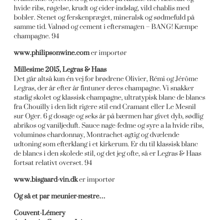
hvide ribs, røgelse, krudt og cider-indslag, vild chablis med
bobler. Stenet og ferskenpræget, mineralsk og sødmefuld på
samme tid. Valnød og cement i eftersmagen – BANG! Kæmpe
champagne. 94
www.philipsonwine.com
er importør
Millesime 2015, Legras & Haas
Det går altså kun én vej for brødrene Olivier, Rémi og Jérôme
Legras, der år efter år fintuner deres champagne. Vi snakker
stadig skolet og klassisk champagne, ultratypisk blanc de blancs
fra Chouilly i den lidt rigere stil end Cramant eller Le Mesnil
sur Oger. 6 g dosage og seks år på bærmen har givet dyb, sødlig
abrikos og vaniljeduft. Sauce nage-fedme og syre a la hvide ribs,
voluminøs chardonnay, Montrachet-agtig og dvælende
udtoning som efterklang i et kirkerum. Er du til klassisk blanc
de blancs i den skolede stil, og det jeg ofte, så er Legras & Haas
fortsat relativt overset. 94
www.bisgaard-vin.dk
er importør
Og så et par meunier-mestre…
Couvent-Lémery