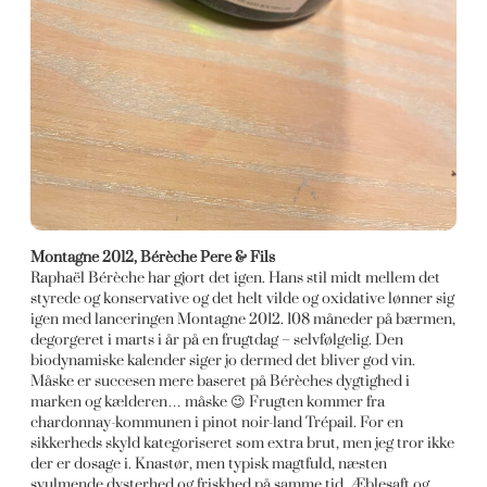
Montagne 2012, Bérèche Pere & Fils
Raphaël Bérèche har gjort det igen. Hans stil midt mellem det
styrede og konservative og det helt vilde og oxidative lønner sig
igen med lanceringen Montagne 2012. 108 måneder på bærmen,
degorgeret i marts i år på en frugtdag – selvfølgelig. Den
biodynamiske kalender siger jo dermed det bliver god vin.
Måske er succesen mere baseret på Bérèches dygtighed i
marken og kælderen… måske 😉 Frugten kommer fra
chardonnay-kommunen i pinot noir-land Trépail. For en
sikkerheds skyld kategoriseret som extra brut, men jeg tror ikke
der er dosage i. Knastør, men typisk magtfuld, næsten
svulmende dysterhed og friskhed på samme tid. Æblesaft og