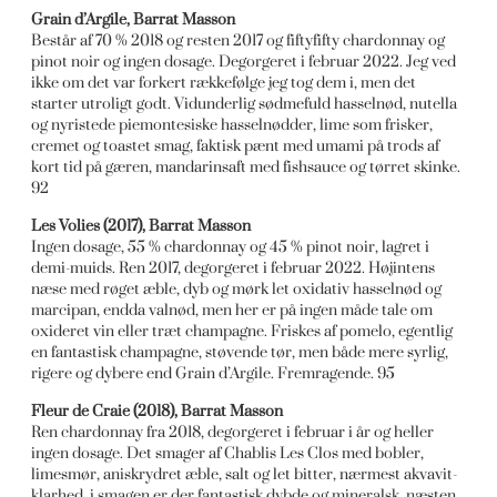
Grain d’Argile, Barrat Masson
Består af 70 % 2018 og resten 2017 og fiftyfifty chardonnay og
pinot noir og ingen dosage. Degorgeret i februar 2022. Jeg ved
ikke om det var forkert rækkefølge jeg tog dem i, men det
starter utroligt godt. Vidunderlig sødmefuld hasselnød, nutella
og nyristede piemontesiske hasselnødder, lime som frisker,
cremet og toastet smag, faktisk pænt med umami på trods af
kort tid på gæren, mandarinsaft med fishsauce og tørret skinke.
92
Les Volies (2017), Barrat Masson
Ingen dosage, 55 % chardonnay og 45 % pinot noir, lagret i
demi-muids. Ren 2017, degorgeret i februar 2022. Højintens
næse med røget æble, dyb og mørk let oxidativ hasselnød og
marcipan, endda valnød, men her er på ingen måde tale om
oxideret vin eller træt champagne. Friskes af pomelo, egentlig
en fantastisk champagne, støvende tør, men både mere syrlig,
rigere og dybere end Grain d’Argile. Fremragende. 95
Fleur de Craie (2018), Barrat Masson
Ren chardonnay fra 2018, degorgeret i februar i år og heller
ingen dosage. Det smager af Chablis Les Clos med bobler,
limesmør, aniskrydret æble, salt og let bitter, nærmest akvavit-
klarhed, i smagen er der fantastisk dybde og mineralsk, næsten