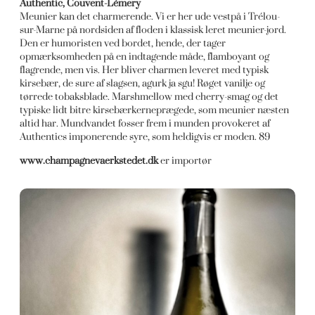
Authentic, Couvent-Lémery
Meunier kan det charmerende. Vi er her ude vestpå i Trélou-
sur-Marne på nordsiden af floden i klassisk leret meunier-jord.
Den er humoristen ved bordet, hende, der tager
opmærksomheden på en indtagende måde, flamboyant og
flagrende, men vis. Her bliver charmen leveret med typisk
kirsebær, de sure af slagsen, agurk ja sgu! Røget vanilje og
tørrede tobaksblade. Marshmellow med cherry-smag og det
typiske lidt bitre kirsebærkerneprægede, som meunier næsten
altid har. Mundvandet fosser frem i munden provokeret af
Authentics imponerende syre, som heldigvis er moden. 89
www.champagnevaerkstedet.dk
er importør