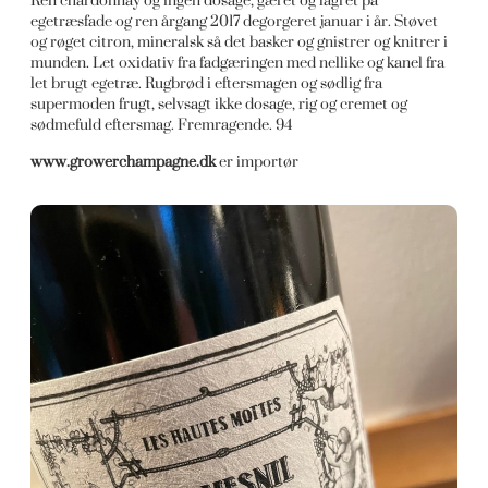
Ren chardonnay og ingen dosage, gæret og lagret på
egetræsfade og ren årgang 2017 degorgeret januar i år. Støvet
og røget citron, mineralsk så det basker og gnistrer og knitrer i
munden. Let oxidativ fra fadgæringen med nellike og kanel fra
let brugt egetræ. Rugbrød i eftersmagen og sødlig fra
supermoden frugt, selvsagt ikke dosage, rig og cremet og
sødmefuld eftersmag. Fremragende. 94
www.growerchampagne.dk
er importør