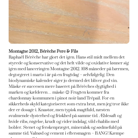
Montagne 2012, Bérèche Pere & Fils
Raphaël Bérèche har gjort det igen. Hans stil midt mellem det
styrede og konservative og det helt vilde og oxidative lønner sig
igen med lanceringen Montagne 2012. 108 måneder på bærmen,
degorgeret i marts i år på en frugtdag – selvfølgelig. Den
biodynamiske kalender siger jo dermed det bliver god vin.
Måske er succesen mere baseret på Bérèches dygtighed i
marken og kælderen… måske 😉 Frugten kommer fra
chardonnay-kommunen i pinot noir-land Trépail. For en
sikkerheds skyld kategoriseret som extra brut, men jeg tror ikke
der er dosage i. Knastør, men typisk magtfuld, næsten
svulmende dysterhed og friskhed på samme tid. Æblesaft og
hvide ribs, røgelse, krudt og cider-indslag, vild chablis med
bobler. Stenet og ferskenpræget, mineralsk og sødmefuld på
samme tid. Valnød og cement i eftersmagen – BANG! Kæmpe