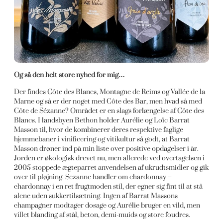
Og så den helt store nyhed for mig…
Der findes Côte des Blancs, Montagne de Reims og Vallée de la
Marne og så er der noget med Côte des Bar, men hvad så med
Côte de Sézanne? Området er en slags forlængelse af Côte des
Blancs. I landsbyen Bethon holder Aurélie og Loïc Barrat
Masson til, hvor de kombinerer deres respektive faglige
hjemmebaner i vinificering og vitikultur så godt, at Barrat
Masson drøner ind på min liste over positive opdagelser i år.
Jorden er økologisk drevet nu, men allerede ved overtagelsen i
2005 stoppede ægteparret anvendelsen af ukrudtsmidler og gik
over til pløjning. Sezanne handler om chardonnay –
chardonnay i en ret frugtmoden stil, der egner sig fint til at stå
alene uden sukkertilsætning. Ingen af Barrat Massons
champagner modtager dosage og Aurélie bruger en vild, men
villet blanding af stål, beton, demi-muids og store foudres.