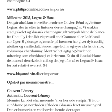
champagne. 94
www.philipsonwine.com
er importør
Millesime 2015, Legras & Haas
Det går altså kun én vej for brødrene Olivier, Rémi og Jérôme
Legras, der år efter år fintuner deres champagne. Vi snakker
stadig skolet og klassisk champagne, ultratypisk blanc de blancs
fra Chouilly i den lidt rigere stil end Cramant eller Le Mesnil
sur Oger. 6 g dosage og seks år på bærmen har givet dyb, sødlig
abrikos og vaniljeduft. Sauce nage-fedme og syre a la hvide ribs,
voluminøs chardonnay, Montrachet-agtig og dvælende
udtoning som efterklang i et kirkerum. Er du til klassisk blanc
de blancs i den skolede stil, og det jeg ofte, så er Legras & Haas
fortsat relativt overset. 94
www.bisgaard-vin.dk
er importør
Og så et par meunier-mestre…
Couvent-Lémery
Authentic, Couvent-Lémery
Meunier kan det charmerende. Vi er her ude vestpå i Trélou-
sur-Marne på nordsiden af floden i klassisk leret meunier-jord.
Den er humoristen ved bordet, hende, der tager