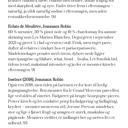
krudtet chablis’k næse, chablis med bobler, udtalt frugtig stil
med skarphed, salt og syre. Fadet titter frem i eftersmagen –
naturlig, ja vildt naturlig sødme i eftersmagen, men uden
restsukkerfornemmelse. 94
Eclats de Meulière, Jeaunaux Robin
60 % meunier, 30 % pinot noir og 10 % chardonnay fra samme
skråning som Les Marnes Blanches. Degorgeret i september
2021 og gæret ¼ i fad og resten i stål. Frisk, men røget pære,
dufter af eclaires i vinduet hos et pariserpatisserie.
Madeleinekager penslet med citron, dybere nede ligger
marcipangrise og blåbær, what, hvad… hvaba. Let fenolisk bid,
tidens trend, maksimal intensitet og ja der er meunier-kirsch i
eftersmagen. 91
Instinct (2018), Jeaunaux Robin
Også ren 2018, men tiden på bærmen er for kort til lovlig
årgangsangivelse. Ren meunier fra le Grand Morceau-parcellen
lige ved siden af vineriet. Fadgæret på brugte bourgogne-pieces.
Power kirsch og let oxidativt præg fra fadgæring og fadlagring,
krydret – meunier-mesterens stil, Jerome Prevost-mindelser,
stor og lige-i-fjæset-frugt og smagen er stærk, muskuløs og
pågående. Meuniers virilitet er indfanget her og sættes fri i et
udbrud. 93