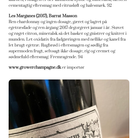
cementagtig eftersmag med citrusløft og halesmæk. 92
Les Marganes (2017), Barrat Masson
Ren chardonnay og ingen dosage, gæret og lagret på
egetræsfade og ren årgang 2017 degorgeret januar i år. Støvet
og røget citron, mineralsk så det basker og gnistrer og knitrer i
munden. Let oxidativ fra fadgæringen med nellike og kanel fra
let brugt egetræ. Rugbrød i eftersmagen og sødlig fra
supermoden frugt, selvsagt ikke dosage, rig og cremet og
sødmefuld eftersmag. Fremragende. 94
www.growerchampagne.dk
er importør