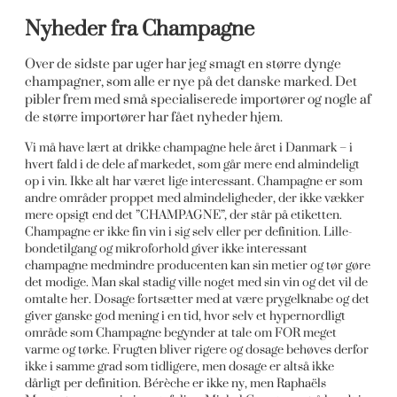
Nyheder fra Champagne
Over de sidste par uger har jeg smagt en større dynge
champagner, som alle er nye på det danske marked. Det
pibler frem med små specialiserede importører og nogle af
de større importører har fået nyheder hjem.
Vi må have lært at drikke champagne hele året i Danmark – i
hvert fald i de dele af markedet, som går mere end almindeligt
op i vin. Ikke alt har været lige interessant. Champagne er som
andre områder proppet med almindeligheder, der ikke vækker
mere opsigt end det ”CHAMPAGNE”, der står på etiketten.
Champagne er ikke fin vin i sig selv eller per definition. Lille-
bondetilgang og mikroforhold giver ikke interessant
champagne medmindre producenten kan sin metier og tør gøre
det modige. Man skal stadig ville noget med sin vin og det vil de
omtalte her. Dosage fortsætter med at være prygelknabe og det
giver ganske god mening i en tid, hvor selv et hypernordligt
område som Champagne begynder at tale om FOR meget
varme og tørke. Frugten bliver rigere og dosage behøves derfor
ikke i samme grad som tidligere, men dosage er altså ikke
dårligt per definition. Bérèche er ikke ny, men Raphaëls