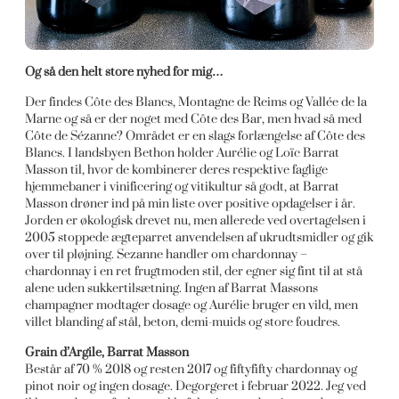
Og så den helt store nyhed for mig…
Der findes Côte des Blancs, Montagne de Reims og Vallée de la
Marne og så er der noget med Côte des Bar, men hvad så med
Côte de Sézanne? Området er en slags forlængelse af Côte des
Blancs. I landsbyen Bethon holder Aurélie og Loïc Barrat
Masson til, hvor de kombinerer deres respektive faglige
hjemmebaner i vinificering og vitikultur så godt, at Barrat
Masson drøner ind på min liste over positive opdagelser i år.
Jorden er økologisk drevet nu, men allerede ved overtagelsen i
2005 stoppede ægteparret anvendelsen af ukrudtsmidler og gik
over til pløjning. Sezanne handler om chardonnay –
chardonnay i en ret frugtmoden stil, der egner sig fint til at stå
alene uden sukkertilsætning. Ingen af Barrat Massons
champagner modtager dosage og Aurélie bruger en vild, men
villet blanding af stål, beton, demi-muids og store foudres.
Grain d’Argile, Barrat Masson
Består af 70 % 2018 og resten 2017 og fiftyfifty chardonnay og
pinot noir og ingen dosage. Degorgeret i februar 2022. Jeg ved