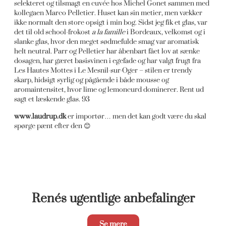
selekteret og tilsmagt en cuvée hos Michel Gonet sammen med
kollegaen Marco Pelletier. Huset kan sin metier, men vækker
ikke normalt den store opsigt i min bog. Sidst jeg fik et glas, var
det til old school-frokost
a la famille
i Bordeaux, velkomst og i
slanke glas, hvor den meget sødmefulde smag var aromatisk
helt neutral. Parr og Pelletier har åbenbart fået lov at sænke
dosagen, har gæret basisvinen i egefade og har valgt frugt fra
Les Hautes Mottes i Le Mesnil-sur-Oger – stilen er trendy
skarp, hidsigt syrlig og pågående i både mousse og
aromaintensitet, hvor lime og lemoncurd dominerer. Rent ud
sagt et læskende glas. 93
www.laudrup.dk
er importør… men det kan godt være du skal
spørge pænt efter den 😊
Renés ugentlige anbefalinger
Se mere