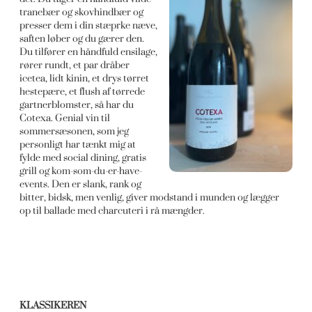
tranebær og skovhindbær og
presser dem i din stæprke næve,
saften løber og du gærer den.
Du tilfører en håndfuld ensilage,
rører rundt, et par dråber
icetea, lidt kinin, et drys tørret
hestepære, et flush af tørrede
gartnerblomster, så har du
Cotexa. Genial vin til
sommersæsonen, som jeg
personligt har tænkt mig at
fylde med social dining, gratis
grill og kom-som-du-er-have-
events. Den er slank, rank og
bitter, bidsk, men venlig, giver modstand i munden og lægger
op til ballade med charcuteri i rå mængder.
KLASSIKEREN