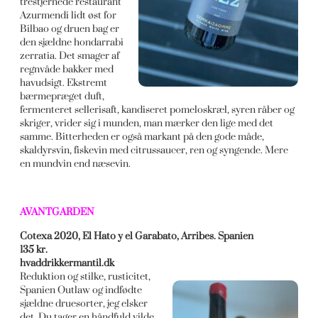
trestjernede restaurant
Azurmendi lidt øst for
Bilbao og druen bag er
den sjældne hondarrabi
zerratia. Det smager af
regnvåde bakker med
havudsigt. Ekstremt
bærmepræget duft,
fermenteret sellerisaft, kandiseret pomeloskræl, syren råber og
skriger, vrider sig i munden, man mærker den lige med det
samme. Bitterheden er også markant på den gode måde,
skaldyrsvin, fiskevin med citrussaucer, ren og syngende. Mere
en mundvin end næsevin.
AVANTGARDEN
Cotexa 2020, El Hato y el Garabato, Arribes. Spanien
135 kr.
hvaddrikkermantil.dk
Reduktion og stilke, rusticitet,
Spanien Outlaw og indfødte
sjældne druesorter, jeg elsker
det. Du tager en håndfuld vilde