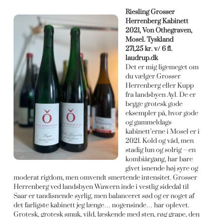
Riesling Gross
er
Herrenberg Kabinett
2021, Von Othegraven,
Mosel. Tyskland
271,25 kr. v/
6 fl.
laudrup.dk
Det er mig ligemeget om
du vælger Grosser
Herrenberg eller Kupp
fra landsbyen Ayl. De er
begge grotesk gode
eksempler på, hvor gode
og gammeldags
kabinett’erne i Mosel er i
2021. Kold og våd, men
stadig lun og solrig – en
kombiårgang, har bare
givet isnende høj syre og
moderat rigdom, men omvendt smertende intensitet. Grosser
Herrenberg ved landsbyen Wawern inde i vestlig sidedal til
Saar er tandisnende syrlig, men balanceret sød og er noget af
det farligste kabinett jeg længe… nogensinde… har oplevet.
Grotesk, grotesk smuk, vild, læskende med sten, røg grape, den