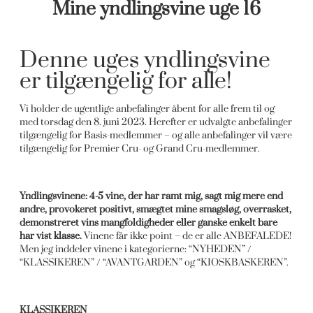
Mine yndlingsvine uge 16
Denne uges yndlingsvine
er tilgængelig for alle!
Vi holder de ugentlige anbefalinger åbent for alle frem til og
med torsdag den 8. juni 2023. Herefter er udvalgte anbefalinger
tilgængelig for Basis-medlemmer – og alle anbefalinger vil være
tilgængelig for Premier Cru- og Grand Cru-medlemmer.
Yndlingsvinene: 4-5 vine, der har ramt mig, sagt mig mere end
andre, provokeret positivt, smægtet mine smagsløg, overrasket,
demonstreret vins mangfoldigheder eller ganske enkelt bare
har vist klasse.
Vinene får ikke point – de er alle ANBEFALEDE!
Men jeg inddeler vinene i kategorierne: “NYHEDEN” /
“KLASSIKEREN” / “AVANTGARDEN” og “KIOSKBASKEREN”.
KLASSIKEREN