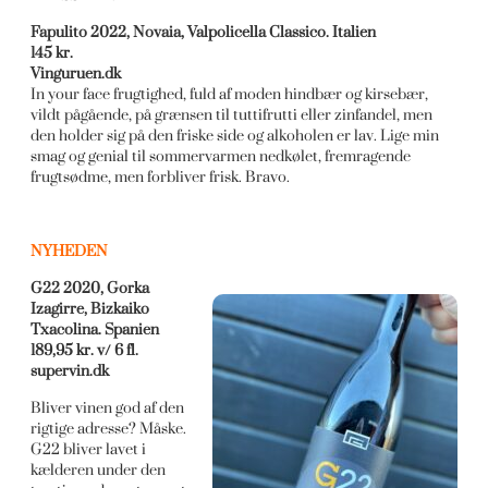
Fapulito 2022, Novaia, Valpolicella Classico. Italien
145 kr.
Vinguruen.dk
In your face frugtighed, fuld af moden hindbær og kirsebær,
vildt pågående, på grænsen til tuttifrutti eller zinfandel, men
den holder sig på den friske side og alkoholen er lav. Lige min
smag og genial til sommervarmen nedkølet, fremragende
frugtsødme, men forbliver frisk. Bravo.
NYHEDEN
G22 2020, Gorka
Izagirre, Bizkaiko
Txacolina. Spanien
189,95 kr. v/ 6 fl.
supervin.dk
Bliver vinen god af den
rigtige adresse? Måske.
G22 bliver lavet i
kælderen under den