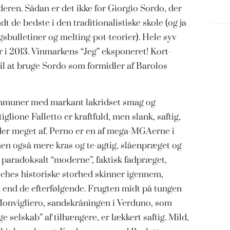
deren. Sådan er det ikke for Giorgio Sordo, der
t de bedste i den traditionalistiske skole (og ja
gsbulletiner og melting-pot-teorier). Hele syv
r i 2013. Vinmarkens “Jeg” eksponeret! Kort-
l at bruge Sordo som formidler af Barolos
kommuner med markant lakridset smag og
glione Falletto er kraftfuld, men slank, saftig,
lder meget af. Perno er en af mega-MGAerne i
men også mere kras og te-agtig, slåenpræget og
 paradoksalt “moderne”, faktisk fadpræget,
ches historiske storhed skinner igennem,
 end de efterfølgende. Frugten midt på tungen
Monvigliero, sandskråningen i Verduno, som
e selskab” af tilhængere, er lækkert saftig. Mild,