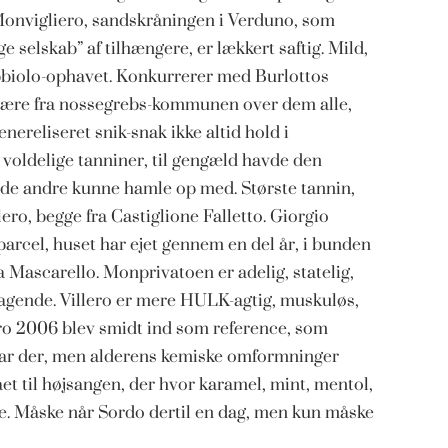
Monvigliero, sandskråningen i Verduno, som
e selskab” af tilhængere, er lækkert saftig. Mild,
nebbiolo-ophavet. Konkurrerer med Burlottos
t være fra nossegrebs-kommunen over dem alle,
ereliseret snik-snak ikke altid hold i
 voldelige tanniner, til gengæld havde den
e andre kunne hamle op med. Største tannin,
ro, begge fra Castiglione Falletto. Giorgio
parcel, huset har ejet gennem en del år, i bunden
 Mascarello. Monprivatoen er adelig, statelig,
ragende. Villero er mere HULK-agtig, muskuløs,
ero 2006 blev smidt ind som reference, som
 var der, men alderens kemiske omformninger
t til højsangen, der hvor karamel, mint, mentol,
ne. Måske når Sordo dertil en dag, men kun måske