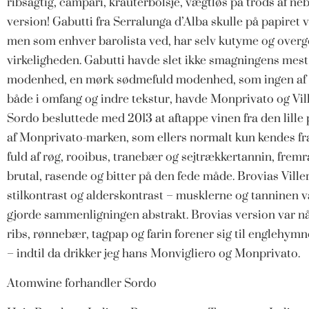
ribsagtig, campari, kräuterbolsje, vægtløs på trods af 
version! Gabutti fra Serralunga d’Alba skulle på papire
men som enhver barolista ved, har selv kutyme og overgen
virkeligheden. Gabutti havde slet ikke smagningens mest
modenhed, en mørk sødmefuld modenhed, som ingen af d
både i omfang og indre tekstur, havde Monprivato og Ville
Sordo besluttede med 2013 at aftappe vinen fra den lille 
af Monprivato-marken, som ellers normalt kun kendes fra
fuld af røg, rooibus, tranebær og sejtrækkertannin, frem
brutal, rasende og bitter på den fede måde. Brovias Vill
stilkontrast og alderskontrast – musklerne og tanninen
gjorde sammenligningen abstrakt. Brovias version var nåe
ribs, rønnebær, tagpap og farin forener sig til englehym
– indtil da drikker jeg hans Monvigliero og Monprivato.
Atomwine forhandler Sordo