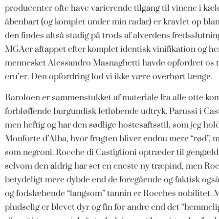
producenter ofte have varierende tilgang til vinene i kæl
åbenbart (og komplet under min radar) er kravlet op bland
den findes altså stadig på trods af alverdens fredsslutnin
MGAer aftappet efter komplet identisk vinifikation og he
mennesket Alessandro Masnaghetti havde opfordret os ti
cru’er. Den opfordring lod vi ikke være overhørt længe.
Baroloen er sammenstukket af materiale fra alle otte 
forbløffende burgundisk letløbende udtryk. Parussi i Casti
men heftig og har den sødlige hostesaftsstil, som jeg ho
Monforte d’Alba, hvor frugten bliver endnu mere “rød”, 
som negroni. Rocche di Castiglioni optræder til gengæld
selvom den aldrig har set en eneste ny træpind, men Roc
betydeligt mere dybde end de foregående og faktisk også
og fodslæbende “langsom” tannin er Rocches nobilitet. 
pludselig er blevet dyr og fin for andre end det “hemmelig