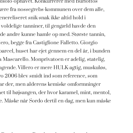
nebbiolo-ophavet. Konkurrerer med Burlottos
t være fra nossegrebs-kommunen over dem alle,
ereliseret snik-snak ikke altid hold i
 voldelige tanniner, til gengæld havde den
e andre kunne hamle op med. Største tannin,
ro, begge fra Castiglione Falletto. Giorgio
parcel, huset har ejet gennem en del år, i bunden
 Mascarello. Monprivatoen er adelig, statelig,
ragende. Villero er mere HULK-agtig, muskuløs,
ero 2006 blev smidt ind som reference, som
 var der, men alderens kemiske omformninger
t til højsangen, der hvor karamel, mint, mentol,
ne. Måske når Sordo dertil en dag, men kun måske