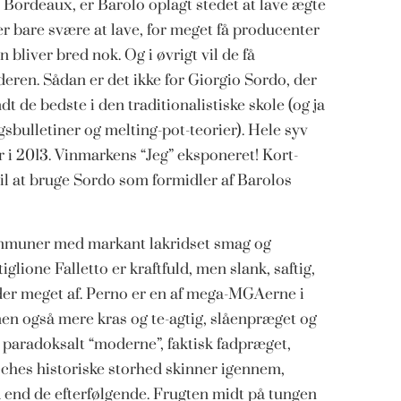
 Bordeaux, er Barolo oplagt stedet at lave ægte
er bare svære at lave, for meget få producenter
bliver bred nok. Og i øvrigt vil de få
deren. Sådan er det ikke for Giorgio Sordo, der
t de bedste i den traditionalistiske skole (og ja
gsbulletiner og melting-pot-teorier). Hele syv
r i 2013. Vinmarkens “Jeg” eksponeret! Kort-
l at bruge Sordo som formidler af Barolos
kommuner med markant lakridset smag og
glione Falletto er kraftfuld, men slank, saftig,
lder meget af. Perno er en af mega-MGAerne i
men også mere kras og te-agtig, slåenpræget og
 paradoksalt “moderne”, faktisk fadpræget,
ches historiske storhed skinner igennem,
 end de efterfølgende. Frugten midt på tungen