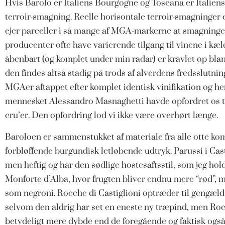
Hvis Barolo er Italiens Bourgogne og Toscana er Italiens
terroir-smagning. Reelle horisontale terroir-smagninger 
ejer parceller i så mange af MGA-markerne at smagningen 
producenter ofte have varierende tilgang til vinene i kæl
åbenbart (og komplet under min radar) er kravlet op bland
den findes altså stadig på trods af alverdens fredsslutnin
MGAer aftappet efter komplet identisk vinifikation og he
mennesket Alessandro Masnaghetti havde opfordret os ti
cru’er. Den opfordring lod vi ikke være overhørt længe.
Baroloen er sammenstukket af materiale fra alle otte 
forbløffende burgundisk letløbende udtryk. Parussi i Casti
men heftig og har den sødlige hostesaftsstil, som jeg ho
Monforte d’Alba, hvor frugten bliver endnu mere “rød”, 
som negroni. Rocche di Castiglioni optræder til gengæld
selvom den aldrig har set en eneste ny træpind, men Roc
betydeligt mere dybde end de foregående og faktisk også