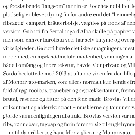
og fodslæbende “langsom” tannin er Rocches nobilitet. 
pludselig er blevet dyr og fin for andre end det “hemmelig
ribsagtig, campari, kräuterbolsje, vægtløs på trods af 
version! Gabutti fra Serralunga d’Alba skulle på papire
men som enhver barolista ved, har selv kutyme og overgen
virkeligheden. Gabutti havde slet ikke smagningens mest
modenhed, en mørk sødmefuld modenhed, som ingen af d
både i omfang og indre tekstur, havde Monprivato og Ville
Sordo besluttede med 2013 at aftappe vinen fra den lille 
af Monprivato-marken, som ellers normalt kun kendes fra
fuld af røg, rooibus, tranebær og sejtrækkertannin, frem
brutal, rasende og bitter på den fede måde. Brovias Vill
stilkontrast og alderskontrast – musklerne og tanninen
gjorde sammenligningen abstrakt. Brovias version var nåe
ribs, rønnebær, tagpap og farin forener sig til englehym
– indtil da drikker jeg hans Monvigliero og Monprivato.