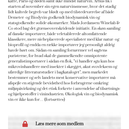
katte, Paris og døden samt ikke mindst naturvin. Århus fik i
starten af november sin egen naturvinsmesse, hvor det stadig
lidt kultede begreb var blødt op med tilstedeværelse af både
Demeter- og Biodyvin-godkendt biodynamisk vin og
statsgodkendte solide økomærker. Mads Jordansen/Winelab &
Co stod bag det grænseoverskridende initiativ. En skøn samling
af danske importører, både veletablerede altomfattende
klassikere, mere nicheplacerede specialister med klar natur- og
bioprofil og endda en række importører jeg personligt aldrig
havde hørt om. Sådan en samling fornærmer vel sagtens
puristerne, for hvad skal de gammelkendte omnipotente
generalistimportører i sådan en flok, ”vi handler sgu kun hos
mikrovinhandlere med insekter i skægget, akut svovleksem og
ufærdige litteraturstudier i bagkataloget”, men markedet
bestemmer og selv landets mest konservative importører må
afspejle en stigende bevidsthed hos forbrugerne omkring
miljøpåvirkning og det etisk forkerte i anvendelse af tilsætnings-
og hjælpestoffer i vinindustrien. Økologisk vin og biodynamisk
vin er ikke kun for… (fortsættes)
Læs mere som medlem