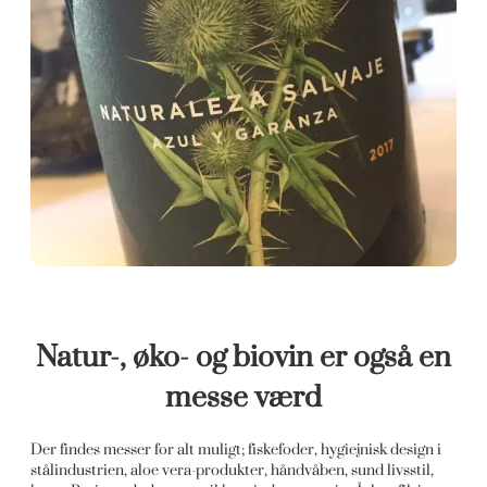
Natur-, øko- og biovin er også en
messe værd
Der findes messer for alt muligt; fiskefoder, hygiejnisk design i
stålindustrien, aloe vera-produkter, håndvåben, sund livsstil,