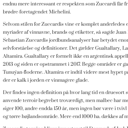
endnu mere interessant er respekten som Zuccardi får fr
brødre-foretagendet Michelini.
Selvom stilen for Zuccardis vine er komplet anderledes 
myriader af vinnavne, brands og etiketter, så sagde Juan P
Sebastian Zuccardis jordbundsanalyser har betydet eno
selvforståelse og definitioner. Det gælder Gualtallary, L
Altamira. Gualtallary er formelt ikke en argentinsk appel
2013 og siden er opstrammet i 2017. Begge områder er g
Tunuýan-floderne. Altamira er indtil videre mest hypet på
der er kalk i jorden er vinmagere glade.
Der findes ingen definition på hvor lang tid en druesort 
anvende terroir-begrebet troværdigt, men malbec har med
siger 100, andre endda 150 år, men ingen bør være i tvivl
og tørre højlandsområde. Mere end 1000 ha. dækkes af ma