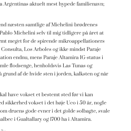
a Argentinas aktuelt mest hypede familienavn;
end næsten samtlige af Michelini-brødrenes
ablo Michelini selv til mig tidligere på året at
rmt meget for de spirende mikroappellationers
a Consulta, Los Arboles og ikke mindst Paraje
lation endnu, mens Paraje Altamira IG-status i
amle flodsenge, henholdsvis Las Tunas og
 grund af de hvide sten i jorden, kalksten og når
skal have vokset et bestemt sted før vi kan
 sikkerhed vokset i det høje Uco i 50 år, nogle
 om druens gode evner i det golde solbagte, svale
lbec i Gualtallary og 1700 ha i Altamira.