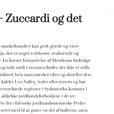
 Zuccardi og det
muskelbundter kan godt græde og være
ja, d
er er noget voldsomt, svulmende og
. En lineær fortsættelse af Mendozas hidtidige
 inde midt i stormen findes der ikke et stille
riskhed, hvis man mærker efter og skræller den
aldet Uco Valley, leder efter terroir og har
 overordnede regioner i Sydamerika kommer i
t afdække jordbundsforholdene i de tre
Selv det chilenske jordbundsmenneske Pedro
været med til at grave en del af hullerne, men