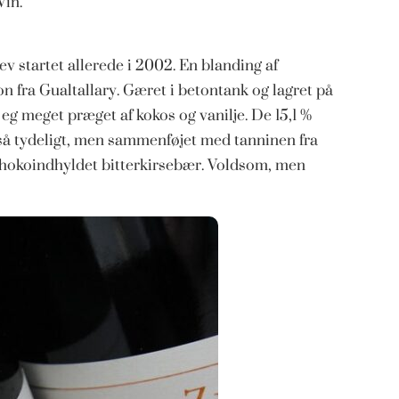
Vin.
v startet allerede i 2002. En blanding af
 fra Gualtallary. Gæret i betontank og lagret på
 eg meget præget af kokos og vanilje. De 15,1 %
å tydeligt, men sammenføjet med tanninen fra
chokoindhyldet bitterkirsebær. Voldsom, men