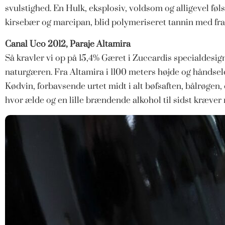
svulstighed. En Hulk, eksplosiv, voldsom og alligevel følso
kirsebær og marcipan, blid polymeriseret tannin med fra
Canal Uco 2012, Paraje Altamira
Så kravler vi op på 15,4% Gæret i Zuccardis specialdes
naturgæren. Fra Altamira i 1100 meters højde og håndsel
Kødvin, forbavsende urtet midt i alt bøfsaften, bålrøgen
hvor ælde og en lille brændende alkohol til sidst kræver r