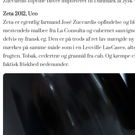
Zuccardis topvine bliver importeret til Danmark af Jysk 
Zeta 2012, Uco
Zeta er egentlig farmand José Zuccardis opfindelse og ble
mestendels malbec fra La Consulta og cabernet sauvignon
delvis ny fransk eg. Den er på trods af ret lav mængde ny
mærkes på samme måde som i en Leoville LasCases, alts
frugten. Tobak, cedertræ og grannål fra cab. Og kæmpe 
faktisk friskhed nedenunder.