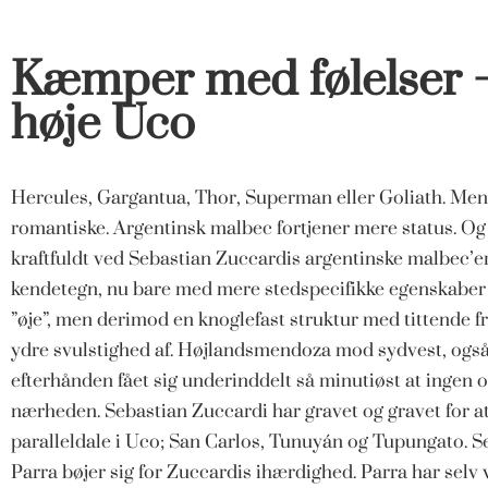
Kæmper med følelser –
høje Uco
Hercules, Gargantua, Thor, Superman eller Goliath.
Men 
romantiske. Argentinsk malbec fortjener mere status. Og 
kraftfuldt ved Sebastian Zuccardis argentinske malbec’er
kendetegn, nu bare med mere stedspecifikke egenskaber og
”øje”, men derimod en knoglefast struktur med tittende f
ydre svulstighed af. Højlandsmendoza mod sydvest, også k
efterhånden fået sig underinddelt så minutiøst at ingen
nærheden. Sebastian Zuccardi har gravet og gravet for a
paralleldale i Uco; San Carlos, Tunuyán og Tupungato. 
Parra bøjer sig for Zuccardis ihærdighed. Parra har selv 