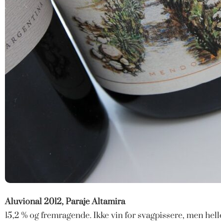
Aluvional 2012, Paraje Altamira
15,2 % og fremragende. Ikke vin for svagpissere, men hell