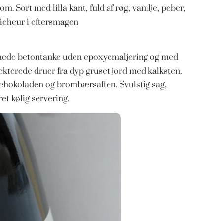
m. Sort med lilla kant, fuld af røg, vanilje, peber,
icheur i eftersmagen
ignede betontanke uden epoxyemaljering og med
ekterede druer fra dyp gruset jord med kalksten.
, chokoladen og brombærsaften. Svulstig sag,
et kølig servering.