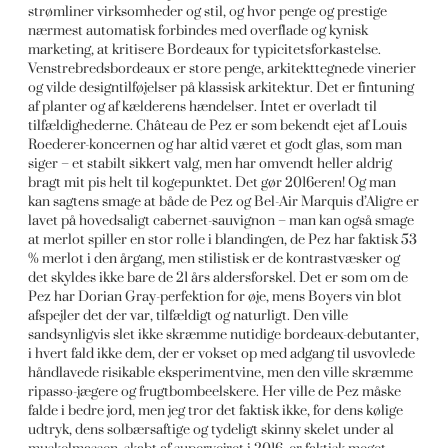
strømliner virksomheder og stil, og hvor penge og prestige
nærmest automatisk forbindes med overflade og kynisk
marketing, at kritisere Bordeaux for typicitetsforkastelse.
Venstrebredsbordeaux er store penge, arkitekttegnede vinerier
og vilde designtilføjelser på klassisk arkitektur. Det er fintuning
af planter og af kælderens hændelser. Intet er overladt til
tilfældighederne. Château de Pez er som bekendt ejet af Louis
Roederer-koncernen og har altid været et godt glas, som man
siger – et stabilt sikkert valg, men har omvendt heller aldrig
bragt mit pis helt til kogepunktet. Det gør 2016eren! Og man
kan sagtens smage at både de Pez og Bel-Air Marquis d’Aligre er
lavet på hovedsaligt cabernet-sauvignon – man kan også smage
at merlot spiller en stor rolle i blandingen, de Pez har faktisk 53
% merlot i den årgang, men stilistisk er de kontrastvæsker og
det skyldes ikke bare de 21 års aldersforskel. Det er som om de
Pez har Dorian Gray-perfektion for øje, mens Boyers vin blot
afspejler det der var, tilfældigt og naturligt. Den ville
sandsynligvis slet ikke skræmme nutidige bordeaux-debutanter,
i hvert fald ikke dem, der er vokset op med adgang til usvovlede
håndlavede risikable eksperimentvine, men den ville skræmme
ripasso-jægere og frugtbombeelskere. Her ville de Pez måske
falde i bedre jord, men jeg tror det faktisk ikke, for dens kølige
udtryk, dens solbærsaftige og tydeligt skinny skelet under al