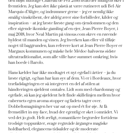
den højst nutidige Château de Pez 2016 hvad der muligvis sker i
fremtiden. Jeg kan slet ikke påstå at være rutineret udi Bel-Air
Marquis d’Aligre, og indrømmer gerne – jeg er nemlig ikke
smålig vinskribent, der aldrig ærer sine forbilleder, kilder og
inspiration – at jeg læste første gang om ejendommen og den
efter sigende ikoniske gamling af en ejer, Jean Pierre Boyer, i
maj 2018, hvor Neal Martin på vinous.com skrev en rørende
hyldest til manden og vinen. Jeg hverken kan eller vil tilføje
noget til baggrunden, kun referere kort at Jean Pierre Boyer er
Margaux-kommunen og måske hele Médoc-halvøens sidste
ultratraditionalist, som alle ville have summet omkring, hvis
han boede i Barolo.
Hans kælder har ikke modtaget et nyt egefad i årtier – ja du
læste rigtigt, og han har kun syv af dem. Vi er i Bordeaux, hvor
træfadslagringen er så integreret en del af stilen at
håndteringen sjældent omtales. Lidt som med chardonnay og
egefade, så kan jeg sjældent helt finde skillelinjen mellem hvor
cabernets egen aroma stopper og fadets tager over.
Dobbeltsmagningen her var sat op med ét for øje. At få
fremstillet in-my-face, hvad der egentlig er sket i området. Vi
ved det jo godt. Helt ærligt, romantikere begræder fortidens
trodsige toppunkter, svage regnvåde årganges magiske
holdbarhed, elegancens tidsalder og de moderate