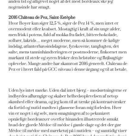
anden tid og alligevel noget af det mest bordeaux’ske jeg
nogensinde har smagt.
2016 Château de Pez, Saint-Estèphe
Hvor Boyer kun siger 12,5 %, siger de Pez 14 %, men intet er
overmodent eller kvabset. Mostagtig i kraft af sin unge alder,
men frisk i potens, fuld af mokka fra fadet, bitterchokolade,
solbær, lakrids… meget moderne, men så kommer de kølige
indslag, atlanterhavsindslagene, fyrskovene, tanglugten, det
salte, mens tanninhåndteringen er postmoderne, finkornet men
markant til stede og syren frisker den helstøbte og fløjlsagtige
oplevelse. Mange andre har skamrost 2016 generelt. Château de
Pez er i hvert fald på GCC-niveau i denne årgang og til at betale.
Uden lys intet mørke. Uden dal intet bjerg – modsætningerne er
indbyrdes afhængige og skaber helhedsoplevelsen af netop
skønhed eller drama, og jeg kom til at tænke på kontrastvæsker
da fortid og nutid mødtes i glassene foran mig forleden. Hver
vin er noget i sig selv, men smagningen af to pekuniært
opnåelige bordeauxer overfor hinanden illustrerede smukt
hvad der gjorde Médoc til médoc i gamle dage og det der gør
Médoc til médoc med mærketøj på i nutiden – og samtidig viser