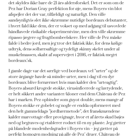
det skyldes ikke bare de 21 års aldersforskel. Det er som om de
Pez har Dorian Gray-perfektion for øje, mens Boyers vin blot
afspejler det der var, tilfældigt og naturligt. Den ville
sandsynligvis slet ikke skræmme nutidige bordeaux-debutanter,
i hvert fald ikke dem, der er vokset op med adgang til usvovlede
håndlavede risikable eksperimentvine, men den ville skræmme
ripasso-jægere og frugtbombeelskere. Her ville de Pez måske
falde i bedre jord, men jeg tror det faktisk ikke, for dens kølige
udtryk, dens solbærsaftige og tydeligt skinny skelet under al
muskelmassen, skabt af supervejret i 2016, er faktisk meget
bordeaux’sk.
I gamle dage var det særlige ved bordeaux vel ”urter” og de
store årgange havde så mindre urter, men i dag vil en dyr
bordeaux blive fornærmet hvis man kalder den ”urteagtig”.
Boyers absurd krogede stokke, virusinficerede og lavtydende,
er helt sikkert andre varianter/kloner end dem Château de Pez
har i marken. Pez opbinder som guyot double, mens mange af
Boyers stokke er gobelet og nogle er endda opformeret med
den helt gammeldags ”jordbærmetode”, det franskmændene
kalder marcottage eller provignage, hvor et af årets skud bøjes
ned og begraves og etablerer rodnet til en ny plante. Jeg gætter
på blandede modenhedsgrader i Boyers vin – jeg gætter på
perfekt homogen modning på alle de Pez’ druer. Château de