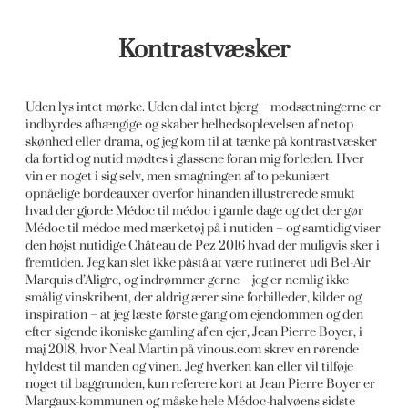
Kontrastvæsker
Uden lys intet mørke. Uden dal intet bjerg – modsætningerne er
indbyrdes afhængige og skaber helhedsoplevelsen af netop
skønhed eller drama, og jeg kom til at tænke på kontrastvæsker
da fortid og nutid mødtes i glassene foran mig forleden. Hver
vin er noget i sig selv, men smagningen af to pekuniært
opnåelige bordeauxer overfor hinanden illustrerede smukt
hvad der gjorde Médoc til médoc i gamle dage og det der gør
Médoc til médoc med mærketøj på i nutiden – og samtidig viser
den højst nutidige Château de Pez 2016 hvad der muligvis sker i
fremtiden. Jeg kan slet ikke påstå at være rutineret udi Bel-Air
Marquis d’Aligre, og indrømmer gerne – jeg er nemlig ikke
smålig vinskribent, der aldrig ærer sine forbilleder, kilder og
inspiration – at jeg læste første gang om ejendommen og den
efter sigende ikoniske gamling af en ejer, Jean Pierre Boyer, i
maj 2018, hvor Neal Martin på vinous.com skrev en rørende
hyldest til manden og vinen. Jeg hverken kan eller vil tilføje
noget til baggrunden, kun referere kort at Jean Pierre Boyer er
Margaux-kommunen og måske hele Médoc-halvøens sidste