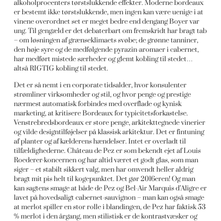
alkoholprocenters tørstslukkende effekter. Moderne bordeaux
er bestemt ikke tørstslukkende, men ingen kan være uenige i at
vinene overordnet set er meget bedre end dengang Boyer var
ung. Til gengæld er det debaterbart om fremskridt har bragt tab
– om løsningen af grænseklimaets svøbe; de grønne tanniner,
den høje syre og de medfølgende pyrazin-aromaer i cabernet,
har medført mistede særheder og glemt kobling til stedet…
altså RIGTIG kobling til stedet.
Det er så nemt i en corporate tidsalder, hvor konsulenter
strømliner virksomheder og stil, og hvor penge og prestige
nærmest automatisk forbindes med overflade og kynisk
marketing, at kritisere Bordeaux for typicitetsforkastelse.
Venstrebredsbordeaux er store penge, arkitekttegnede vinerier
og vilde designtilføjelser på klassisk arkitektur. Det er fintuning
af planter og af kælderens hændelser. Intet er overladt til
tilfældighederne. Château de Pez er som bekendt ejet af Louis
Roederer-koncernen og har altid været et godt glas, som man
siger – et stabilt sikkert valg, men har omvendt heller aldrig
bragt mit pis helt til kogepunktet. Det gør 2016eren! Og man
kan sagtens smage at både de Pez og Bel-Air Marquis d’Aligre er
lavet på hovedsaligt cabernet-sauvignon – man kan også smage
at merlot spiller en stor rolle i blandingen, de Pez har faktisk 53
% merlot i den årgang, men stilistisk er de kontrastvæsker og