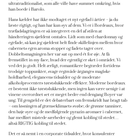
ultratraditionalist, som alle ville have summet omkring, hvis
han boede i Barolo.
Hans kælder har ikke modtaget et nyt egefad i årtier – ja du
læste rigtigt, og han har kun syv af dem. Vi er i Bordeaux, hvor
træfadslagringen er så integreret en del af stilen at
håndteringen sjældent omtales. Lidt som med chardonnay og
egefade, så kan jeg sjældent helt finde skillelinjen mellem hvor
cabernets egen aroma stopper og fadets tager over.
Dobbeltsmagningen her var sat op med ét for øje. At få
fremstillet in-my-face, hvad der egentlig er sket i området. Vi
ved det jo godt. Helt ærligt, romantikere begræder fortidens
trodsige toppunkter, svage regnvåde årganges magiske
holdbarhed, elegancens tidsalder og de moderate
alkoholprocenters tørstslukkende effekter. Moderne bordeaux
er bestemt ikke tørstslukkende, men ingen kan være uenige i at
vinene overordnet set er meget bedre end dengang Boyer var
ung. Til gengæld er det debaterbart om fremskridt har bragt tab
– om løsningen af grænseklimaets svøbe; de grønne tanniner,
den høje syre og de medfølgende pyrazin-aromaer i cabernet,
har medført mistede særheder og glemt kobling til stedet…
altså RIGTIG kobling til stedet.
Det er så nemt i en corporate tidsalder, hvor konsulenter