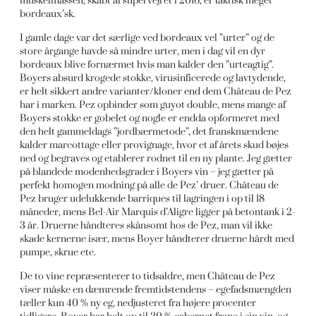
muskelmassen, skabt af supervejret i 2016, er faktisk meget
bordeaux’sk.
I gamle dage var det særlige ved bordeaux vel ”urter” og de
store årgange havde så mindre urter, men i dag vil en dyr
bordeaux blive fornærmet hvis man kalder den ”urteagtig”.
Boyers absurd krogede stokke, virusinficerede og lavtydende,
er helt sikkert andre varianter/kloner end dem Château de Pez
har i marken. Pez opbinder som guyot double, mens mange af
Boyers stokke er gobelet og nogle er endda opformeret med
den helt gammeldags ”jordbærmetode”, det franskmændene
kalder marcottage eller provignage, hvor et af årets skud bøjes
ned og begraves og etablerer rodnet til en ny plante. Jeg gætter
på blandede modenhedsgrader i Boyers vin – jeg gætter på
perfekt homogen modning på alle de Pez’ druer. Château de
Pez bruger udelukkende barriques til lagringen i op til 18
måneder, mens Bel-Air Marquis d’Aligre ligger på betontank i 2-
3 år. Druerne håndteres skånsomt hos de Pez, man vil ikke
skade kernerne især, mens Boyer håndterer druerne hårdt med
pumpe, skrue etc.
De to vine repræsenterer to tidsaldre, men Château de Pez
viser måske en dæmrende fremtidstendens – egefadsmængden
tæller kun 40 % ny eg, nedjusteret fra højere procenter