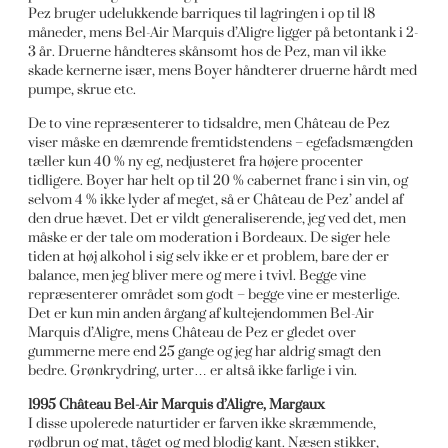
Pez bruger udelukkende barriques til lagringen i op til 18
måneder, mens Bel-Air Marquis d’Aligre ligger på betontank i 2-
3 år. Druerne håndteres skånsomt hos de Pez, man vil ikke
skade kernerne især, mens Boyer håndterer druerne hårdt med
pumpe, skrue etc.
De to vine repræsenterer to tidsaldre, men Château de Pez
viser måske en dæmrende fremtidstendens – egefadsmængden
tæller kun 40 % ny eg, nedjusteret fra højere procenter
tidligere. Boyer har helt op til 20 % cabernet franc i sin vin, og
selvom 4 % ikke lyder af meget, så er Château de Pez’ andel af
den drue hævet. Det er vildt generaliserende, jeg ved det, men
måske er der tale om moderation i Bordeaux. De siger hele
tiden at høj alkohol i sig selv ikke er et problem, bare der er
balance, men jeg bliver mere og mere i tvivl. Begge vine
repræsenterer området som godt – begge vine er mesterlige.
Det er kun min anden årgang af kultejendommen Bel-Air
Marquis d’Aligre, mens Château de Pez er gledet over
gummerne mere end 25 gange og jeg har aldrig smagt den
bedre. Grønkrydring, urter… er altså ikke farlige i vin.
1995 Château Bel-Air Marquis d’Aligre, Margaux
I disse upolerede naturtider er farven ikke skræmmende,
rødbrun og mat, tåget og med blodig kant. Næsen stikker,