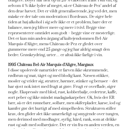
tidligere. Boyer har helt op til 20 % cabernet franc i sin vin, og
selvom 4 % ikke lyder af meget, så er Château de Pez’ andel af
den drue hævet. Det er vildt generaliserende, jeg ved det, men
måske er der tale om moderation i Bordeaux. De siger hele
tiden at høj alkohol i sig selv ikke er et problem, bare der er
balance, men jeg bliver mere og mere i tvivl. Begge vine
repræsenterer området som godt – begge vine er mesterlige.
Det er kun min anden årgang af kultejendommen Bel-Air
Marquis d’Aligre, mens Château de Pez er gledet over
gummerne mere end 25 gange og jeg har aldrig smagt den
bedre. Grønkrydring, urter… er altså ikke farlige i vin.
1995 Château Bel-Air Marquis d’Aligre, Margaux
I disse upolerede naturtider er farven ikke skræmmende,
rødbrun og mat, tåget og med blodig kant. Næsen stikker,
mosler og vrider sig, strutter, hørmer, stinker og beruser – det
har sjovt nok intet med frugt at gøre. Frugt er overflade, siger
nogle. Ekspressiv med blod, rust, kobberbalje, cedertræ, kaffe,
sort peber og ikke mindst madagaskarpeber. Ok, hvis der ER
bær, så er det rønnebær, solbær, men skiferplader, karse, iod og
kamfer gør det hurtigt af med simpelheden. Strukturen stiller
krav, den glider slet ikke umærkeligt og smygende over tungen,
men derimod med modhager, syrlig, hård, rank, som at drikke
rust og salt med solbærjuice. Det er vin fra en anden verden, en