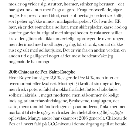
mosler og vrider sig, strutter, hørmer, stinker og beruser – det
har sjovt nok intet med frugt at gøre. Frugt er overflade, siger
nogle. Ekspressiv med blod, rust, kobberbalje, cedertræ, kaffe,
sort peber og ikke mindst madagaskarpeber. Ok, hvis der ER
bær, så er det rønnebær, solbær, men skiferplader, karse, iod og
kamfer gør det hurtigt af med simpelheden. Strukturen stiller
krav, den glider slet ikke umærkeligt og smygende over tungen,
men derimod med modhager, syrlig, hård, rank, som at drikke
rust og salt med solbærjuice. Det er vin fra en anden verden, en
anden tid og alligevel noget af det mest bordeaux’ske jeg
nogensinde har smagt.
2016 Château de Pez, Saint-Estèphe
Hvor Boyer kun siger 12,5 %, siger de Pez 14 %, men intet er
overmodent eller kvabset. Mostagtig i kraft af sin unge alder,
men frisk i potens, fuld af mokka fra fadet, bitterchokolade,
solbær, lakrids… meget moderne, men så kommer de kølige
indslag, atlanterhavsindslagene, fyrskovene, tanglugten, det
salte, mens tanninhåndteringen er postmoderne, finkornet men
markant til stede og syren frisker den helstøbte og fløjlsagtige
oplevelse. Mange andre har skamrost 2016 generelt. Château de
Pez er i hvert fald på GCC-niveau i denne årgang og til at betale.