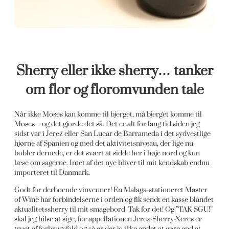
Sherry eller ikke sherry… tanker
om flor og floromvunden tale
Når ikke Moses kan komme til bjerget, må bjerget komme til
Moses – og det gjorde det så. Det er alt for lang tid siden jeg
sidst var i Jerez eller San Lucar de Barrameda i det sydvestlige
hjørne af Spanien og med det aktivitetsniveau, der lige nu
bobler dernede, er det svært at sidde her i høje nord og kun
læse
om sagerne. Intet af det nye bliver til mit kendskab endnu
importeret til Danmark.
Godt for derboende vinvenner! En Malaga-stationeret Master
of Wine har forbindelserne i orden og fik sendt en kasse blandet
aktualitetssherry til mit smagebord. Tak for det! Og ”TAK SGU!”
skal jeg hilse at sige, for appellationen Jerez-Sherry-Xeres er
truet af forbrugsfald og så er der jo ikke andet at gøre end at