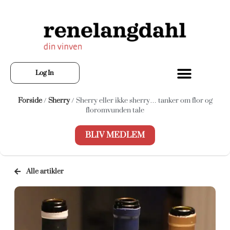
Log In
Forside
/
Sherry
/ Sherry eller ikke sherry… tanker om flor og
floromvunden tale
BLIV MEDLEM
Alle artikler