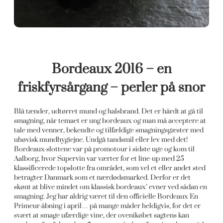
Bordeaux 2016 – en
friskfyrsårgang – perler på snor
Blå tænder, udtørret mund og halsbrand. Det er hårdt at gå til
smagning, når temaet er ung bordeaux og man må acceptere at
tale med venner, bekendte og tilfældige smagningsgæster med
uhøvisk mundhygiejne. Undgå tandsmil eller lev med det!
Bordeaux-slottene var på promotour i sidste uge og kom til
Aalborg, hvor Supervin var værter for et line-up med 25
klassificerede topslotte fra området, som vel et eller andet sted
betragter Danmark som et nærdødsmarked. Derfor er det
skønt at blive mindet om klassisk bordeaux’ evner ved sådan en
smagning. Jeg har aldrig været til den officielle Bordeaux En
Primeur-åbning i april… på mange måder heldigvis, for det er
svært at smage ufærdige vine, der ovenikøbet sagtens kan