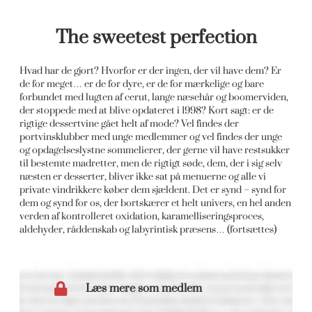
The sweetest perfection
Hvad har de gjort? Hvorfor er der ingen, der vil have dem? Er
de for meget… er de for dyre, er de for mærkelige og bare
forbundet med lugten af cerut, lange næsehår og boomerviden,
der stoppede med at blive opdateret i 1998? Kort sagt: er de
rigtige dessertvine gået helt af mode? Vel findes der
portvinsklubber med unge medlemmer og vel findes der unge
og opdagelseslystne sommelierer, der gerne vil have restsukker
til bestemte madretter, men de rigtigt søde, dem, der i sig selv
næsten er desserter, bliver ikke sat på menuerne og alle vi
private vindrikkere køber dem sjældent. Det er synd – synd for
dem og synd for os, der bortskærer et helt univers, en hel anden
verden af kontrolleret oxidation, karamelliseringsproces,
aldehyder, råddenskab og labyrintisk præsens… (fortsættes)
Læs mere som medlem