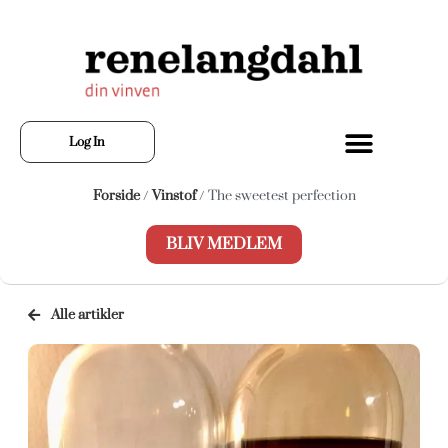
Log In
Forside
/
Vinstof
/ The sweetest perfection
BLIV MEDLEM
Alle artikler