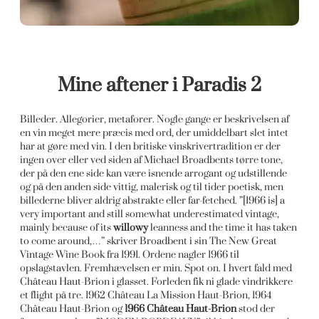
Mine aftener i Paradis 2
Billeder. Allegorier, metaforer. Nogle gange er beskrivelsen af
en vin meget mere præcis med ord, der umiddelbart slet intet
har at gøre med vin. I den britiske vinskrivertradition er der
ingen over eller ved siden af Michael Broadbents tørre tone,
der på den ene side kan være isnende arrogant og udstillende
og på den anden side vittig, malerisk og til tider poetisk, men
billederne bliver aldrig abstrakte eller far-fetched. ”[1966 is] a
very important and still somewhat underestimated vintage,
mainly because of its
willowy
leanness and the time it has taken
to come around,…” skriver Broadbent i sin The New Great
Vintage Wine Book fra 1991. Ordene nagler 1966 til
opslagstavlen. Fremhævelsen er min. Spot on. I hvert fald med
Château Haut-Brion i glasset. Forleden fik ni glade vindrikkere
et flight på tre. 1962 Château La Mission Haut-Brion, 1964
Château Haut-Brion og
1966 Château Haut-Brion
stod der