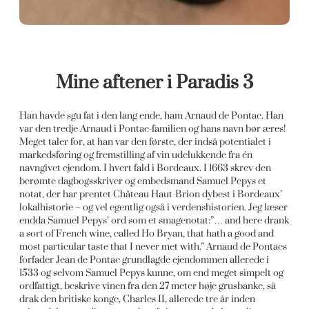
Mine aftener i Paradis 3
Han havde sgu fat i den lang ende, ham Arnaud de Pontac. Han
var den tredje Arnaud i Pontac-familien og hans navn bør æres!
Meget taler for, at han var den første, der indså potentialet i
markedsføring og fremstilling af vin udelukkende fra én
navngivet ejendom. I hvert fald i Bordeaux. I 1663 skrev den
berømte dagbogsskriver og embedsmand Samuel Pepys et
notat, der har prentet Château Haut-Brion dybest i Bordeaux’
lokalhistorie – og vel egentlig også i verdenshistorien. Jeg læser
endda Samuel Pepys’ ord som et smagenotat:”… and here drank
a sort of French wine, called Ho Bryan, that hath a good and
most particular taste that I never met with.” Arnaud de Pontacs
forfader Jean de Pontac grundlagde ejendommen allerede i
1533 og selvom Samuel Pepys kunne, om end meget simpelt og
ordfattigt, beskrive vinen fra den 27 meter høje grusbanke, så
drak den britiske konge, Charles II, allerede tre år inden