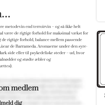
en…
e metodevin end terroirvin – og så ikke helt
kal være de rigtige forhold for maksimal vækst for
Og de rigtige forhold, balance mellem passende
n Lùcar de Barrameda. Aromaerne under den syre-
rk side eller til psykedeliske steder – ud, hvor
valnødder og stødte æbler og
ættes).
som medlem
lmeld dig