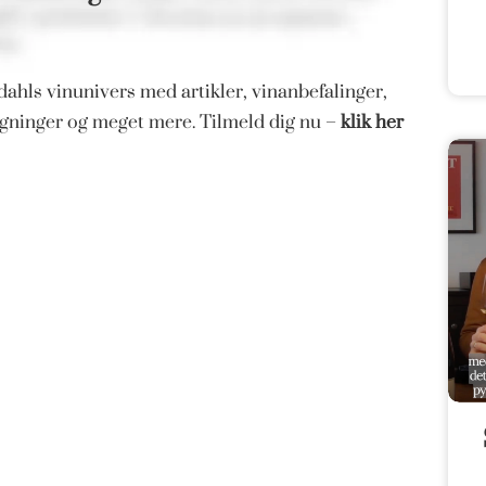
ahls vinunivers med artikler, vinanbefalinger,
magninger og meget mere. Tilmeld dig nu –
klik her