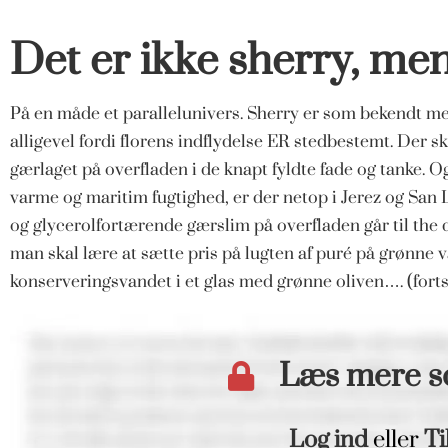
Det er ikke sherry, m
På en måde et parallelunivers. Sherry er som bekendt mer
alligevel fordi florens indflydelse ER stedbestemt. Der s
gærlaget på overfladen i de knapt fyldte fade og tanke. 
varme og maritim fugtighed, er der netop i Jerez og Sa
og glycerolfortærende gærslim på overfladen går til the da
man skal lære at sætte pris på lugten af puré på grønne 
konserveringsvandet i et glas med grønne oliven…. (forts
Læs mere 
Log ind
eller
Ti