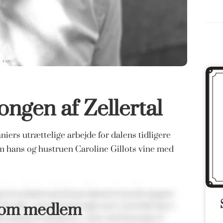
ongen af Zellertal
niers utrættelige arbejde for dalens tidligere
m hans og hustruen Caroline Gillots vine med
som medlem