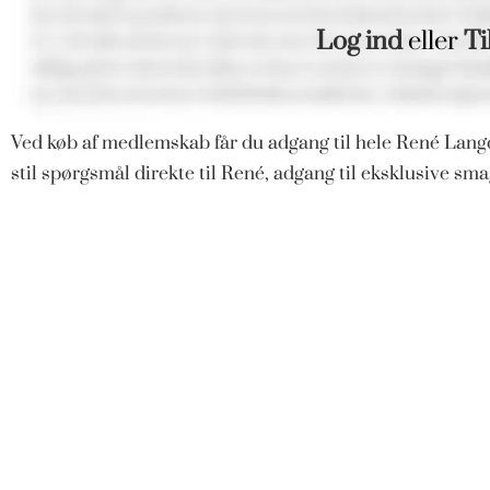
Log ind
eller
Ti
Ved køb af medlemskab får du adgang til hele René Langd
stil spørgsmål direkte til René, adgang til eksklusive s