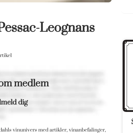
 Pessac-Leognans
tikel
som medlem
lmeld dig
ahls vinunivers med artikler, vinanbefalinger,