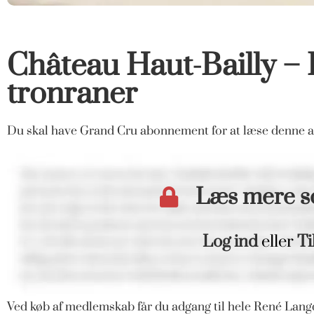
Château Haut-Bailly –
tronraner
Du skal have Grand Cru abonnement for at læse denne ar
Læs mere 
Log ind
eller
Ti
Ved køb af medlemskab får du adgang til hele René Langd