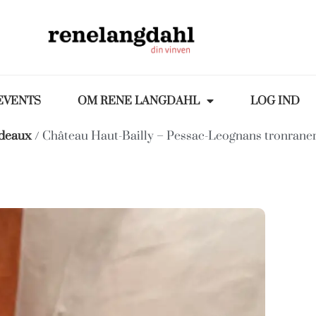
EVENTS
OM RENE LANGDAHL
LOG IND
deaux
/ Château Haut-Bailly – Pessac-Leognans tronrane