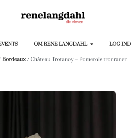
EVENTS
OM RENE LANGDAHL
LOG IND
/
Bordeaux
/ Château Trotanoy – Pomerols tronraner