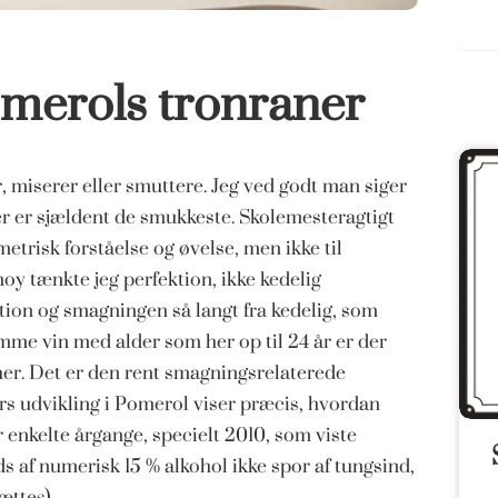
merols tronraner
er, miserer eller smuttere. Jeg ved godt man siger
ter er sjældent de smukkeste. Skolemesteragtigt
metrisk forståelse og øvelse, men ikke til
oy tænkte jeg perfektion, ikke kedelig
tion og smagningen så langt fra kedelig, som
me vin med alder som her op til 24 år er der
 her. Det er den rent smagningsrelaterede
rs udvikling i Pomerol viser præcis, hvordan
 enkelte årgange, specielt 2010, som viste
f numerisk 15 % alkohol ikke spor af tungsind,
ættes)