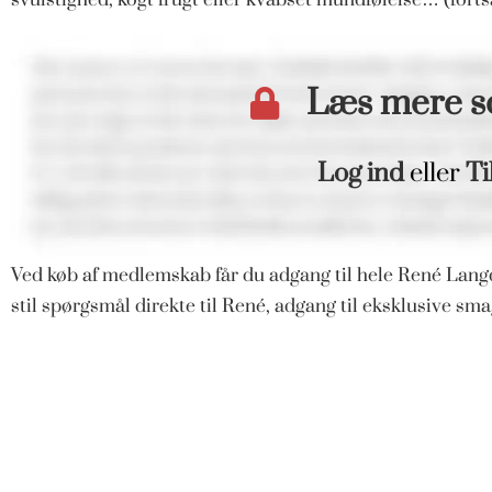
Læs mere 
Log ind
eller
Ti
Ved køb af medlemskab får du adgang til hele René Langd
stil spørgsmål direkte til René, adgang til eksklusive s