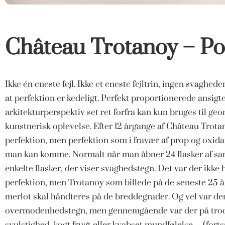
Château Trotanoy – Po
Ikke én eneste fejl. Ikke et eneste fejltrin, ingen svaghed
at perfektion er kedeligt. Perfekt proportionerede ansig
arkitekturperspektiv set ret forfra kan kun bruges til geo
kunstnerisk oplevelse. Efter 12 årgange af Château Trotan
perfektion, men perfektion som i fravær af prop og oxida
man kan komme. Normalt når man åbner 24 flasker af sam
enkelte flasker, der viser svaghedstegn. Det var der ikke
perfektion, men Trotanoy som billede på de seneste 25 å
merlot skal håndteres på de breddegrader. Og vel var der
overmodenhedstegn, men gennemgående var der på trods a
svulstighed, kogt frugt eller kvabset mundfølelse… (forts