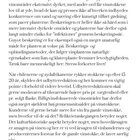
vinområder ekstensivt dyrket; med andre ord får vinstokkene
lov til at yde, hvad de kan og presses ikke af hverken indbyrdes
konkurrence om vand og næring eller kunstigt tilført gødning,
som pacer planterne. Beskæringen er heller ikke så hård som i
mere intensivt dyrkede områder og planterne har derfor også
langt mindre risiko for ”infektioner” gennem beskæringssår.
Guyot-beskæring er for eksempel også en meget unaturlig
måde for planten at vokse på. Beskærings- og
opbindingsmetoder, der følger vinplantens naturlige
egenskaber som lian og klatreplante fremmer levedygtigheden.
Tænk bare menneskeligt her: Stress forkorter livet!
Når chilenerne og sydafrikanerne rykker stokkene op efter 15-
20 år, skyldes det udbyttereduktion og her kommer en vigtig
pointe i forhold til videre levetid. Udbyttereduktionen skal
gerne modsvares af tilsvarende højere pris pr. vægtenhed eller
pr. solgt flaske. Billigvinsfokuserede vinområder har derfor
også meget sjældent høj gennemsnitsalder på vinstokkene.
Kunderne vil gerne betale mere for vin fra gamle vinstokke,
men hvorfor vil de så det? Relikvietankegangen betyder noget.
Det kulturhistoriske aspekt betyder noget, men hovedårsagen
er smagen på vinen og her er vi ved årsagen til vinbøndernes og
producenternes forsvar for de gamle vinstokke; de laver særlig
vin.