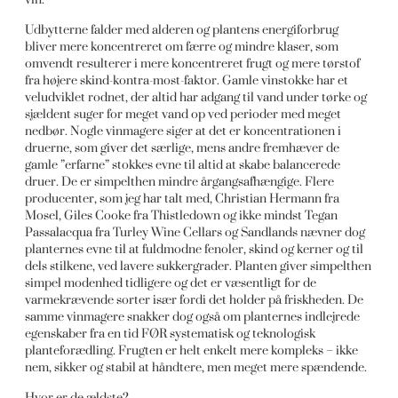
Udbytterne falder med alderen og plantens energiforbrug
bliver mere koncentreret om færre og mindre klaser, som
omvendt resulterer i mere koncentreret frugt og mere tørstof
fra højere skind-kontra-most-faktor. Gamle vinstokke har et
veludviklet rodnet, der altid har adgang til vand under tørke og
sjældent suger for meget vand op ved perioder med meget
nedbør. Nogle vinmagere siger at det er koncentrationen i
druerne, som giver det særlige, mens andre fremhæver de
gamle ”erfarne” stokkes evne til altid at skabe balancerede
druer. De er simpelthen mindre årgangsafhængige. Flere
producenter, som jeg har talt med, Christian Hermann fra
Mosel, Giles Cooke fra Thistledown og ikke mindst Tegan
Passalacqua fra Turley Wine Cellars og Sandlands nævner dog
planternes evne til at fuldmodne fenoler, skind og kerner og til
dels stilkene, ved lavere sukkergrader. Planten giver simpelthen
simpel modenhed tidligere og det er væsentligt for de
varmekrævende sorter især fordi det holder på friskheden. De
samme vinmagere snakker dog også om planternes indlejrede
egenskaber fra en tid FØR systematisk og teknologisk
planteforædling. Frugten er helt enkelt mere kompleks – ikke
nem, sikker og stabil at håndtere, men meget mere spændende.
Hvor er de ældste?