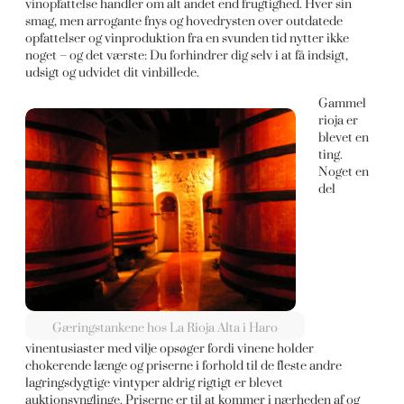
vinopfattelse handler om alt andet end frugtighed. Hver sin
smag, men arrogante fnys og hovedrysten over outdatede
opfattelser og vinproduktion fra en svunden tid nytter ikke
noget – og det værste: Du forhindrer dig selv i at få indsigt,
udsigt og udvidet dit vinbillede.
Gammel
rioja er
blevet en
ting.
Noget en
del
Gæringstankene hos La Rioja Alta i Haro
vinentusiaster med vilje opsøger fordi vinene holder
chokerende længe og priserne i forhold til de fleste andre
lagringsdygtige vintyper aldrig rigtigt er blevet
auktionsynglinge. Priserne er til at kommer i nærheden af og