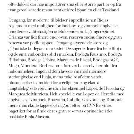
ofte dukker der hos importører små eller større partier op fra
tvangsrealiserede restaurantkældre i Spanien eller Tyskland.
Dengang, før moderne tilføjelser i appellationen Riojas
reglement med mulighed for landsby- og vinmarksangivelse,
handlede kvalitetsstigen udelukkende om lagringsregimet.
Crianza var lidt finere end joven, reserva endnu finere og gran
reserva var podietoppen. Dengang styrede de store og
gigantiske bodegaer markedet. De sugede druer fra hele Rioja
og de små vinbønders slid i marken. Bodega Faustino, Bodega
Bilbainas, Bodega Urbina, Marques de Riscal, Bodegas AGE,
Muga, Murrieta, Berberana… fortsæt bare selv, her blot fra
hukommelsen. Ingen af dem lavede vin med nærmere
stedangivelse end Rioja, mens enkelte af dem vandt
plusanseelse i samtiden for særligt gode og ekstra
langtidslagrede rødvine som for eksempel Lopez de Heredia og
Marques de Murrieta. Helt specielle var Lopez de Heredia med
angivelse af vinmark, Bosconia, Cubillo, Gravonia og Tondonia,
mens man skulle kigge ekstra godt efter på CVNE’s vines
bagetiket for at finde deres gran reservas oprindelse i det
baskiske Rioja Alavesa.