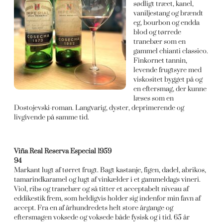
sødligt træet, kanel,
vaniljestang og brændt
eg, bourbon og endda
blod og tørrede
tranebær som en
gammel chianti classico.
Finkornet tannin,
levende frugtsyre med
viskositet bygget på og
en eftersmag, der kunne
læses som en
Dostojevski-roman. Langvarig, dyster, deprimerende og
livgivende på samme tid.
Viña Real Reserva Especial 1959
94
Markant lugt af tørret frugt. Bagt kastanje, figen, dadel, abrikos,
tamarindkaramel og lugt af vinkælder i et gammeldags vineri.
Viol, ribs og tranebær og så titter et acceptabelt niveau af
eddikestik frem, som heldigvis holder sig indenfor min favn af
accept. Fra en af århundredets helt store årgange og
eftersmagen voksede og voksede både fysisk og i tid. 65 år