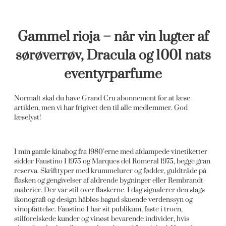
Gammel rioja – når vin lugter af
sørøverrøv, Dracula og 1001 nats
eventyrparfume
Normalt skal du have Grand Cru abonnement for at læse
artiklen, men vi har frigivet den til alle medlemmer. God
læselyst!
I min gamle kinabog fra 1980’erne med afdampede vinetiketter
sidder Faustino I 1975 og Marques del Romeral 1975, begge gran
reserva. Skrifttyper med krummelurer og fødder, guldtråde på
flasken og gengivelser af aldrende bygninger eller Rembrandt-
malerier. Der var stil over flaskerne. I dag signalerer den slags
ikonografi og design håbløs bagud skuende verdenssyn og
vinopfattelse. Faustino I har sit publikum, faste i troen,
stilforelskede kunder og vinøst bevarende individer, hvis