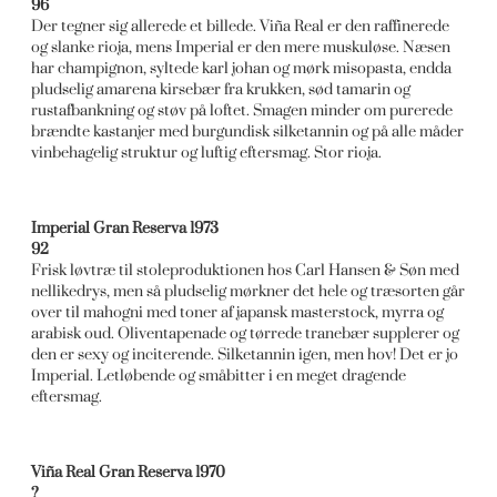
96
Der tegner sig allerede et billede. Viña Real er den raffinerede
og slanke rioja, mens Imperial er den mere muskuløse. Næsen
har champignon, syltede karl johan og mørk misopasta, endda
pludselig amarena kirsebær fra krukken, sød tamarin og
rustafbankning og støv på loftet. Smagen minder om purerede
brændte kastanjer med burgundisk silketannin og på alle måder
vinbehagelig struktur og luftig eftersmag. Stor rioja.
Imperial Gran Reserva 1973
92
Frisk løvtræ til stoleproduktionen hos Carl Hansen & Søn med
nellikedrys, men så pludselig mørkner det hele og træsorten går
over til mahogni med toner af japansk masterstock, myrra og
arabisk oud. Oliventapenade og tørrede tranebær supplerer og
den er sexy og inciterende. Silketannin igen, men hov! Det er jo
Imperial. Letløbende og småbitter i en meget dragende
eftersmag.
Viña Real Gran Reserva 1970
?