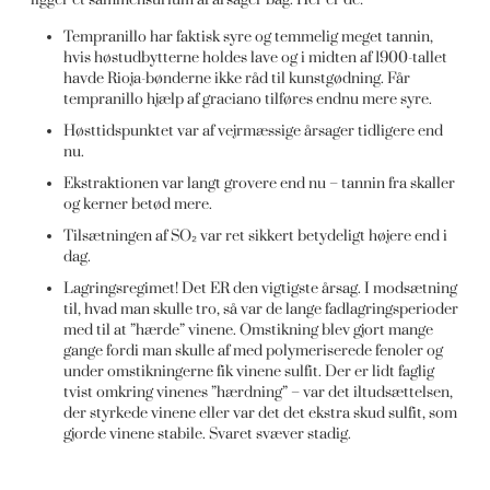
Tempranillo har faktisk syre og temmelig meget tannin,
hvis høstudbytterne holdes lave og i midten af 1900-tallet
havde Rioja-bønderne ikke råd til kunstgødning. Får
tempranillo hjælp af graciano tilføres endnu mere syre.
Høsttidspunktet var af vejrmæssige årsager tidligere end
nu.
Ekstraktionen var langt grovere end nu – tannin fra skaller
og kerner betød mere.
Tilsætningen af SO₂ var ret sikkert betydeligt højere end i
dag.
Lagringsregimet! Det ER den vigtigste årsag. I modsætning
til, hvad man skulle tro, så var de lange fadlagringsperioder
med til at ”hærde” vinene. Omstikning blev gjort mange
gange fordi man skulle af med polymeriserede fenoler og
under omstikningerne fik vinene sulfit. Der er lidt faglig
tvist omkring vinenes ”hærdning” – var det iltudsættelsen,
der styrkede vinene eller var det det ekstra skud sulfit, som
gjorde vinene stabile. Svaret svæver stadig.