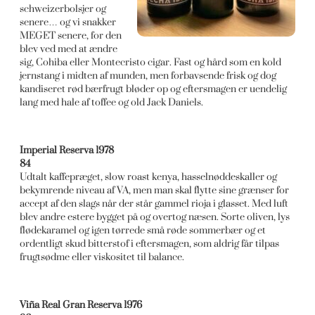
schweizerbolsjer og
senere… og vi snakker
MEGET senere, for den
blev ved med at ændre
sig, Cohiba eller Montecristo cigar. Fast og hård som en kold
jernstang i midten af munden, men forbavsende frisk og dog
kandiseret rød bærfrugt bløder op og eftersmagen er uendelig
lang med hale af toffee og old Jack Daniels.
Imperial Reserva 1978
84
Udtalt kaffepræget, slow roast kenya, hasselnøddeskaller og
bekymrende niveau af VA, men man skal flytte sine grænser for
accept af den slags når der står gammel rioja i glasset. Med luft
blev andre estere bygget på og overtog næsen. Sorte oliven, lys
flødekaramel og igen tørrede små røde sommerbær og et
ordentligt skud bitterstof i eftersmagen, som aldrig får tilpas
frugtsødme eller viskositet til balance.
Viña Real Gran Reserva 1976