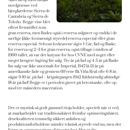
nordgrænse ved
bjergkæderne Sierra de
Cantabria og Sierra de
Toloño. Begge vine blev
oftest fremstillet som
gran reserva, men findes også i reserva-udgaver og endda i de
særlige (ikke-lovmæssigt styrede) reserva especial eller gran
reserva especial. Selvom lovkravene siger 1+1 år, fad og flaske,
for reserva og 2+3 for gran reserva, også tilbage i midten af
1900-tallet, så var der kutyme for hos CVNE med noget eller
meget længere lagring før salg. Tre år på fad og 4-5 år på flaske
før salg var ikke unormalt for Imperial, 1947 lå 13 år på
amerikanske fade og gennem 60’erne fik Viña Real ofte 6-8 år,
sågar 9-10 år, på fad – krigsårgangen 1942 fuldstændig afsindige
18 år på fad! Begge er i perioden gæret på betontanke, ofte op
mod tre måneders maceration.
Det er mystisk så godt gammel rioja holder, specielt når vi ved,
at markarbejdet var traditionsbåret fremfor optimeringsbåret,
druekvaliteten temmelig sikkert anløben og
produktionsforholdene mindre teknisk styrede end nu, men der
ligger et sammensurium af årsager bag. Her er de: