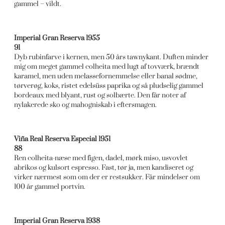
gammel – vildt.
Imperial Gran Reserva 1955
91
Dyb rubinfarve i kernen, men 50 års tawnykant. Duften minder
mig om meget gammel colheita med lugt af tovværk, brændt
karamel, men uden melassefornemmelse eller banal sødme,
tørverøg, koks, ristet edelsüss paprika og så pludselig gammel
bordeaux med blyant, rust og solbærte. Den får noter af
nylakerede sko og mahogniskab i eftersmagen.
Viña Real Reserva Especial 1951
88
Ren colheita-næse med figen, dadel, mørk miso, usvovlet
abrikos og kulsort espresso. Fast, tør ja, men kandiseret og
virker nærmest som om der er restsukker. Får mindelser om
100 år gammel portvin.
Imperial Gran Reserva 1938