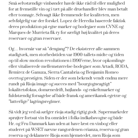
Små selvstændige vinbønder havde ikke råd til eller mulighed
for at fremstille vin og i tæt på alle druehandler blev man betalt
efter tonnage. Selvsagt ikke fremmende for kvaliteten, men
selvfølgelig var der forskel. Lopez de Heredia baserede faktisk
deres produktion på egne marker og bodegaer som CVNE og
Marques de Murrieta fik ry for særligt høj kvalitet på deres
reservaer og gran reservaer.
Og… hvornår var så ”dengang”? De eksisterer alle sammen
stadigvæk, men storhedstiden var 1900-tallets midte og tiden
op til slow-motion-revolutionen i 1990’erne, hvor opkomlinge
eller vitaliserede mellemstørrelse-bodegaer som Artadi, RODA,
Remirez de Ganuza, Sierra Cantabria og Benjamin Romeo
overtog prestigen. Siden er der som bekendt vendt endnu mere
rundt på Rioja image og succes med ”bourgogneagtigt”
lokalitetsfokus, domænedrift, højlands- og enkeltmarker og
fuldstændig forsagelse af både fransk og amerikansk egetræ og
”latterlige” lagringsregimer.
Så vidt jeg ved så sælger rioja stadig rigtig godt. Supermarkeder
sprøjter fortsat vin fra området i folks indkøbsvogne og både
Hr. og Fru Danmark kan uden at have læst en vinbog eller
studeret på WSET nævne rangordenen crianza, reserva og gran
reserva og deklamere Rioja som hjemstedet, men Rioja som