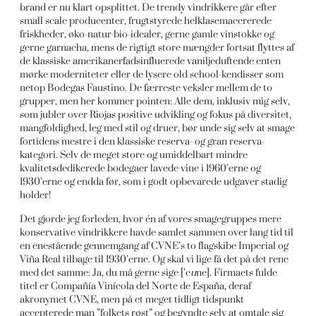
brand er nu klart opsplittet. De trendy vindrikkere går efter
small scale producenter, frugtstyrede helklasemacererede
friskheder, øko-natur-bio-idealer, gerne gamle vinstokke og
gerne garnacha, mens de rigtigt store mængder fortsat flyttes af
de klassiske amerikanerfadsinfluerede vaniljeduftende enten
mørke moderniteter eller de lysere old school-kendisser som
netop Bodegas Faustino. De færreste veksler mellem de to
grupper, men her kommer pointen: Alle dem, inklusiv mig selv,
som jubler over Riojas positive udvikling og fokus på diversitet,
mangfoldighed, leg med stil og druer, bør unde sig selv at smage
fortidens mestre i den klassiske reserva- og gran reserva-
kategori. Selv de meget store og umiddelbart mindre
kvalitetsdedikerede bodegaer lavede vine i 1960’erne og
1930’erne og endda før, som i godt opbevarede udgaver stadig
holder!
Det gjorde jeg forleden, hvor én af vores smagegruppes mere
konservative vindrikkere havde samlet sammen over lang tid til
en enestående gennemgang af CVNE’s to flagskibe Imperial og
Viña Real tilbage til 1930’erne. Og skal vi lige få det på det rene
med det samme: Ja, du må gerne sige [’c
u
ne]. Firmaets fulde
titel er Compañía Vinícola del Norte de España, deraf
akronymet CVNE, men på et meget tidligt tidspunkt
accepterede man ”folkets røst” og begyndte selv at omtale sig