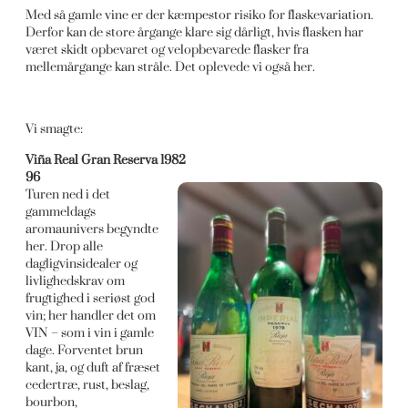
Med så gamle vine er der kæmpestor risiko for flaskevariation.
Derfor kan de store årgange klare sig dårligt, hvis flasken har
været skidt opbevaret og velopbevarede flasker fra
mellemårgange kan stråle. Det oplevede vi også her.
Vi smagte:
Viña Real Gran Reserva 1982
96
Turen ned i det
gammeldags
aromaunivers begyndte
her. Drop alle
dagligvinsidealer og
livlighedskrav om
frugtighed i seriøst god
vin; her handler det om
VIN – som i vin i gamle
dage. Forventet brun
kant, ja, og duft af fræset
cedertræ, rust, beslag,
bourbon,