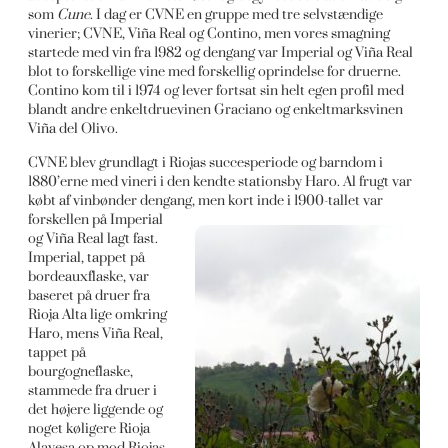
som
Cune
. I dag er CVNE en gruppe med tre selvstændige
vinerier; CVNE, Viña Real og Contino, men vores smagning
startede med vin fra 1982 og dengang var Imperial og Viña Real
blot to forskellige vine med forskellig oprindelse for druerne.
Contino kom til i 1974 og lever fortsat sin helt egen profil med
blandt andre enkeltdruevinen Graciano og enkeltmarksvinen
Viña del Olivo.
CVNE blev grundlagt i Riojas succesperiode og barndom i
1880’erne med vineri i den kendte stationsby Haro. Al frugt var
købt af vinbønder dengang, men kort inde i
1900-tallet var
forskellen på Imperial
og Viña Real lagt fast.
Imperial, tappet på
bordeauxflaske, var
baseret på druer fra
Rioja Alta lige omkring
Haro, mens Viña Real,
tappet på
bourgogneflaske,
stammede fra druer i
det højere liggende og
noget køligere Rioja
Alavesa op mod Riojas