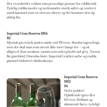
Her overskrider vi klart min personlige grænse for eddikestik.
Tydelig eddikemoder og nedenunder stærk saltet og oxideret
mørk karamel som en oloroso sherry og det kommer den sig
aldrig fra.
Imperial Gran Reserva 1964
82
Mystisk på en helt anden måde end 70’eren. Absolut ingen frugt,
men det skal man som nævnt ikke være bange for – og så
alligevel. Kun struktur, tannin som stål og kold earl grey. Næsen
får gazebind, Draculas kiste, Imperial Leather-sæbe og endda
gammel indtørret danboskorpe.
Imperial Gran Reserva
1962
94
Så for pokker!
Opløftende igen efter
64’eren. Brillant og
skinnende farve, tydeligt