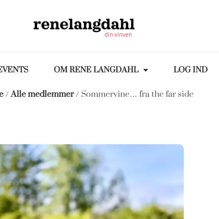
EVENTS
OM RENE LANGDAHL
LOG IND
e
/
Alle medlemmer
/ Sommervine… fra the far side