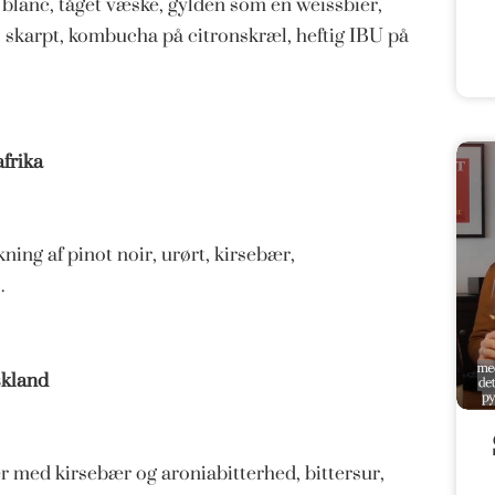
 blanc, tåget væske, gylden som en weissbier,
r, skarpt, kombucha på citronskræl, heftig IBU på
frika
ning af pinot noir, urørt, kirsebær,
.
skland
 med kirsebær og aroniabitterhed, bittersur,