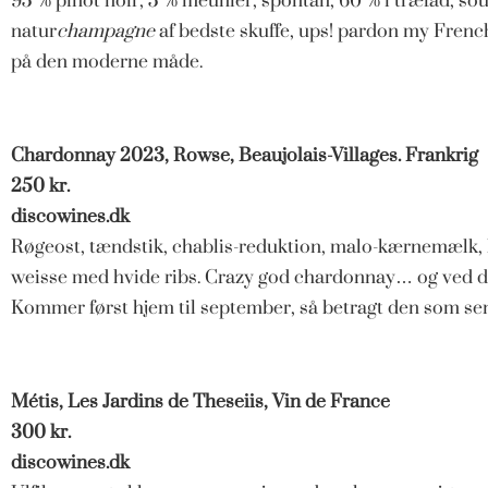
95 % pinot noir, 5 % meunier, spontan, 60 % i træfad, sour
natur
champagne
af bedste skuffe, ups! pardon my French
på den moderne måde.
Chardonnay 2023, Rowse, Beaujolais-Villages. Frankrig
250 kr.
discowines.dk
Røgeost, tændstik, chablis-reduktion, malo-kærnemælk, 
weisse med hvide ribs. Crazy god chardonnay… og ved du,
Kommer først hjem til september, så betragt den som 
Métis, Les Jardins de Theseiis, Vin de France
300 kr.
discowines.dk