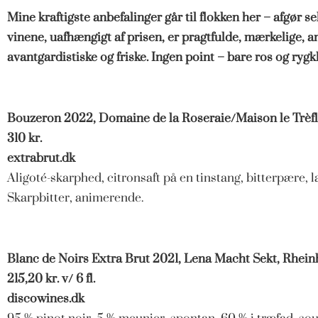
Mine kraftigste anbefalinger går til flokken her – afgør 
vinene, uafhængigt af prisen, er pragtfulde, mærkelige, 
avantgardistiske og friske. Ingen point – bare ros og rygk
Bouzeron 2022, Domaine de la Roseraie/Maison le Trèfl
310 kr.
extrabrut.dk
Aligoté-skarphed, citronsaft på en tinstang, bitterpære, la
Skarpbitter, animerende.
Blanc de Noirs Extra Brut 2021, Lena Macht Sekt, Rhein
215,20 kr. v/ 6 fl.
discowines.dk