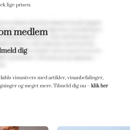
ek lige prisen.
som medlem
lmeld dig
ahls vinunivers med artikler, vinanbefalinger,
magninger og meget mere. Tilmeld dig nu –
klik her