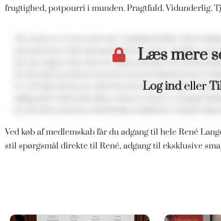
frugtighed, potpourri i munden. Pragtfuld. Vidunderlig. Tj
Læs mere 
Log ind
eller
Ti
Ved køb af medlemskab får du adgang til hele René Langd
stil spørgsmål direkte til René, adgang til eksklusive s