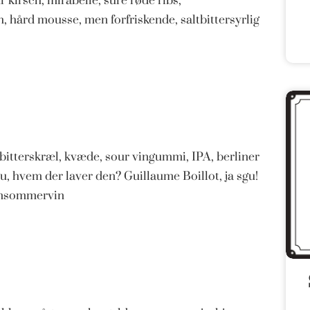
 kirsch, mirabelle, sure røde ribs,
, hård mousse, men forfriskende, saltbittersyrlig
bitterskræl, kvæde, sour vingummi, IPA, berliner
 hvem der laver den? Guillaume Boillot, ja sgu!
sensommervin