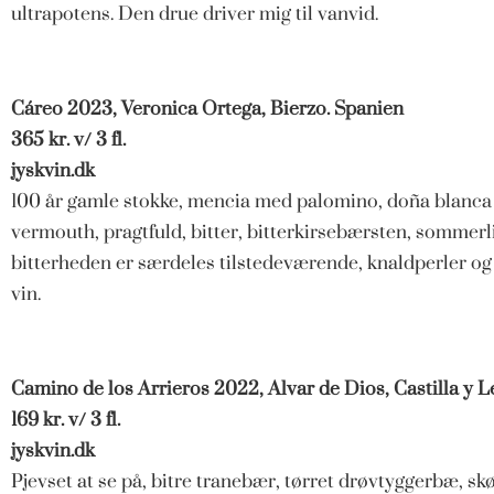
ultrapotens. Den drue driver mig til vanvid.
Cáreo 2023, Veronica Ortega, Bierzo. Spanien
365 kr. v/ 3 fl.
jyskvin.dk
100 år gamle stokke, mencia med palomino, doña blanca o
vermouth, pragtfuld, bitter, bitterkirsebærsten, sommerl
bitterheden er særdeles tilstedeværende, knaldperler og 
vin.
Camino de los Arrieros 2022, Alvar de Dios, Castilla y 
169 kr. v/ 3 fl.
jyskvin.dk
Pjevset at se på, bitre tranebær, tørret drøvtyggerbæ, sk