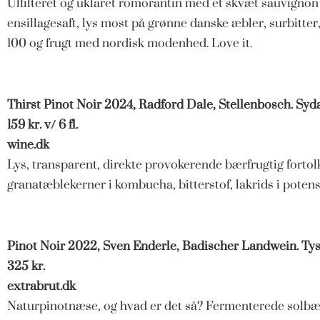
Ulfilteret og uklaret romorantin med et skvæt sauvignon
ensillagesaft, lys most på grønne danske æbler, surbitte
100 og frugt med nordisk modenhed. Love it.
Thirst Pinot Noir 2024, Radford Dale, Stellenbosch. Syda
159 kr. v/ 6 fl.
wine.dk
Lys, transparent, direkte provokerende bærfrugtig fortolk
granatæblekerner i kombucha, bitterstof, lakrids i potens
Pinot Noir 2022, Sven Enderle, Badischer Landwein. Ty
325 kr.
extrabrut.dk
Naturpinotnæse, og hvad er det så? Fermenterede solbær