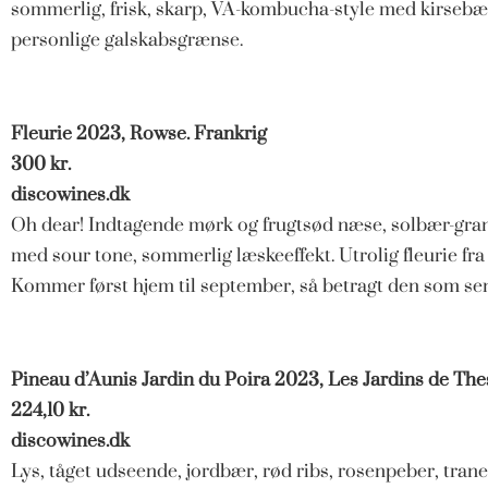
sommerlig, frisk, skarp, VA-kombucha-style med kirsebær
personlige galskabsgrænse.
Fleurie 2023, Rowse. Frankrig
300 kr.
discowines.dk
Oh dear! Indtagende mørk og frugtsød næse, solbær-gra
med sour tone, sommerlig læskeeffekt. Utrolig fleurie fr
Kommer først hjem til september, så betragt den som s
Pineau d’Aunis Jardin du Poira 2023, Les Jardins de The
224,10 kr.
discowines.dk
Lys, tåget udseende, jordbær, rød ribs, rosenpeber, trane