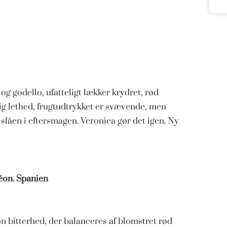
g godello, ufatteligt lækker krydret, rød
ig lethed, frugtudtrykket er svævende, men
slåen i eftersmagen. Veronica gør det igen. Ny
Léon. Spanien
øn bitterhed, der balanceres af blomstret rød