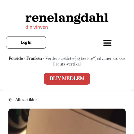
Log In
Forside
/
Franken
/ Verdens ældste (og bedste?) silvaner-stokke.
Creutz-vertikal.
BLIV MEDLEM
Alle artikler