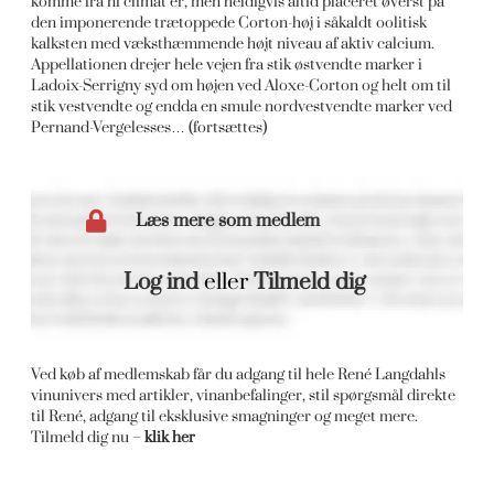
komme fra ni climat’er, men heldigvis altid placeret øverst på
den imponerende trætoppede Corton-høj i såkaldt oolitisk
kalksten med væksthæmmende højt niveau af aktiv calcium.
Appellationen drejer hele vejen fra stik østvendte marker i
Ladoix-Serrigny syd om højen ved Aloxe-Corton og helt om til
stik vestvendte og endda en smule nordvestvendte marker ved
Pernand-Vergelesses… (fortsættes)
Læs mere som medlem
Log ind
eller
Tilmeld dig
Ved køb af medlemskab får du adgang til hele René Langdahls
vinunivers med artikler, vinanbefalinger, stil spørgsmål direkte
til René, adgang til eksklusive smagninger og meget mere.
Tilmeld dig nu –
klik her