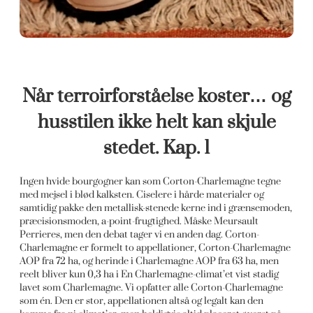
Når terroirforståelse koster… og
husstilen ikke helt kan skjule
stedet. Kap. 1
Ingen hvide bourgogner kan som Corton-Charlemagne tegne
med mejsel i blød kalksten. Ciselere i hårde materialer og
samtidig pakke den metallisk-stenede kerne ind i grænsemoden,
præcisionsmoden, a-point-frugtighed. Måske Meursault
Perrieres, men den debat tager vi en anden dag. Corton-
Charlemagne er formelt to appellationer, Corton-Charlemagne
AOP fra 72 ha, og herinde i Charlemagne AOP fra 63 ha, men
reelt bliver kun 0,3 ha i En Charlemagne-climat’et vist stadig
lavet som Charlemagne. Vi opfatter alle Corton-Charlemagne
som én. Den er stor, appellationen altså og legalt kan den