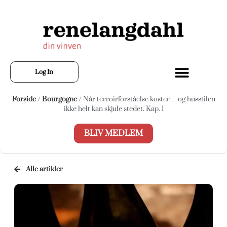
Log In
Forside
/
Bourgogne
/ Når terroirforståelse koster… og husstilen
ikke helt kan skjule stedet. Kap. 1
BLIV MEDLEM
Alle artikler