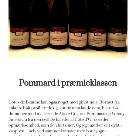
Pommard i præmieklassen
Côtes de Beaune kan også noget med pinot noir! Bortset fra
enkelte højt profilerede og, kunne man kalde dem, historiske
domæner med marker i de Aloxe-Corton, Pommard og Volnay,
får rødvin fra den sydlige halvdel af Côte d’Or ikke den
opmærksomhed, som den fortjener. Og jeg mærker det dybt i
kroppen… selv ved sammenkomster med bourgogne-