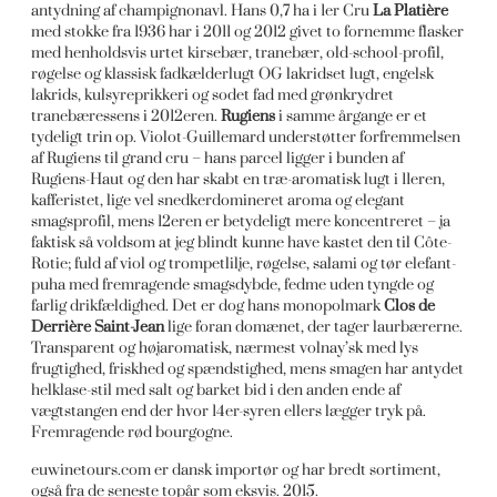
antydning af champignonavl. Hans 0,7 ha i 1er Cru
La Platière
med stokke fra 1936 har i 2011 og 2012 givet to fornemme flasker
med henholdsvis urtet kirsebær, tranebær, old-school-profil,
røgelse og klassisk fadkælderlugt OG lakridset lugt, engelsk
lakrids, kulsyreprikkeri og sodet fad med grønkrydret
tranebæressens i 2012eren.
Rugiens
i samme årgange er et
tydeligt trin op. Violot-Guillemard understøtter forfremmelsen
af Rugiens til grand cru – hans parcel ligger i bunden af
Rugiens-Haut og den har skabt en træ-aromatisk lugt i 11eren,
kafferistet, lige vel snedkerdomineret aroma og elegant
smagsprofil, mens 12eren er betydeligt mere koncentreret – ja
faktisk så voldsom at jeg blindt kunne have kastet den til Côte-
Rotie; fuld af viol og trompetlilje, røgelse, salami og tør elefant-
puha med fremragende smagsdybde, fedme uden tyngde og
farlig drikfældighed. Det er dog hans monopolmark
Clos de
Derrière Saint-Jean
lige foran domænet, der tager laurbærerne.
Transparent og højaromatisk, nærmest volnay’sk med lys
frugtighed, friskhed og spændstighed, mens smagen har antydet
helklase-stil med salt og barket bid i den anden ende af
vægtstangen end der hvor 14er-syren ellers lægger tryk på.
Fremragende rød bourgogne.
euwinetours.com er dansk importør og har bredt sortiment,
også fra de seneste topår som eksvis. 2015.