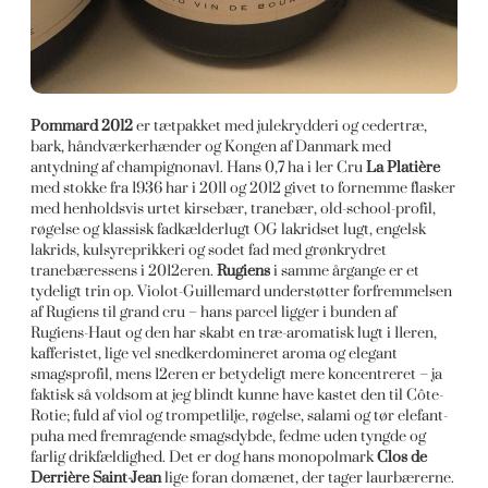
Pommard 2012
er tætpakket med julekrydderi og cedertræ,
bark, håndværkerhænder og Kongen af Danmark med
antydning af champignonavl. Hans 0,7 ha i 1er Cru
La Platière
med stokke fra 1936 har i 2011 og 2012 givet to fornemme flasker
med henholdsvis urtet kirsebær, tranebær, old-school-profil,
røgelse og klassisk fadkælderlugt OG lakridset lugt, engelsk
lakrids, kulsyreprikkeri og sodet fad med grønkrydret
tranebæressens i 2012eren.
Rugiens
i samme årgange er et
tydeligt trin op. Violot-Guillemard understøtter forfremmelsen
af Rugiens til grand cru – hans parcel ligger i bunden af
Rugiens-Haut og den har skabt en træ-aromatisk lugt i 11eren,
kafferistet, lige vel snedkerdomineret aroma og elegant
smagsprofil, mens 12eren er betydeligt mere koncentreret – ja
faktisk så voldsom at jeg blindt kunne have kastet den til Côte-
Rotie; fuld af viol og trompetlilje, røgelse, salami og tør elefant-
puha med fremragende smagsdybde, fedme uden tyngde og
farlig drikfældighed. Det er dog hans monopolmark
Clos de
Derrière Saint-Jean
lige foran domænet, der tager laurbærerne.