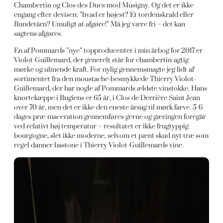
Chambertin og Clos des Ducs mod Musigny. Og det er ikke
engang efter devisen: ”hvad er højest? Et tordenskrald eller
Rundetårn? Umuligt at afgøre!” Må jeg være fri – det kan
sagtens afgøres.
En af Pommards ”nye” topproducenter i min årbog for 2017 er
Violot-Guillemard, der generelt står for chambertin-agtig
mørke og ulmende kraft. For nylig gennemsmagte jeg lidt af
sortimentet fra den moustache-besmykkede Thierry Violot-
Guillemard, der har nogle af Pommards ældste vinstokke. Hans
knortekæppe i Rugiens er 65 år, i Clos de Derrière Saint-Jean
over 70 år, men det er ikke den eneste årsag til mørk farve. 5-6
dages præ-maceration gennemføres gerne og gæringen foregår
ved relativt høj temperatur – resultatet er ikke frugtyppig
bourgogne, slet ikke moderne, selvom et pænt skud nyt træ som
regel danner bastone i Thierry Violot-Guillemards vine.