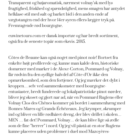
Transparent og højaromatisk, nærmest volnay’sk med lys
frugtighed, friskhed og spændstighed, mens smagen har antydet
helklase-stil med salt og barket bid i den anden ende af
vægtstangen end der hvor 14er-syren ellers lægger tryk på.
Fremragende rød bourgogne.
euwinetours.com er dansk importør og har bredt sortiment,
også fra de seneste topår som eksvis. 2015.
Côtes de Beaune kan også noget med pinot noir! Bortset fra
enkelte højt profilerede og, kunne man kalde dem, historiske
domæner med marker i de Aloxe-Corton, Pommard og Volnay,
får rødvin fra den sydlige halvdel af Côte d’Or ikke den
opmærksomhed, som den fortjener. Og jeg mærker det dybt i
kroppen… selv ved sammenkomster med bourgogne-
entusiaster, bredt funderede og lokalpatriotiske pinot-nørder,
bliver jeg skoset og gjort nar ad, når en Pommard Rugiens eller
Volnay Clos des Chênes kommer på bordet i sammenhæng med
Bonnes-Mares og Grands-Échézeaux. Jeg krymper, skrumper
ind og bliver en lille rødhåret dreng, der blev drillet i skolen…
MEN … fat det! Pommard, Volnay… de kan blive lige så ædle
som de fine ”herrer” i nord. Og jeg vil påstå at en stor Rugiens
kunne placeres uden problemer i duel mod Mazoyères-