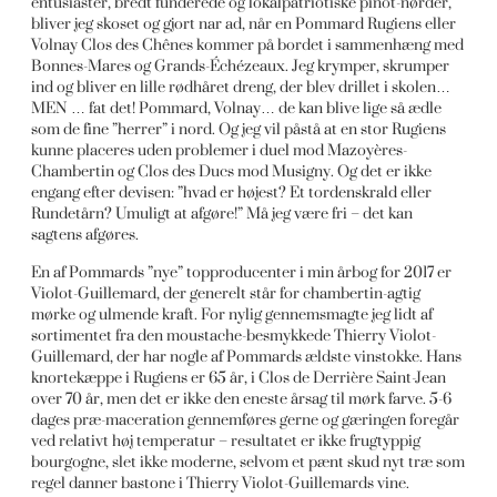
entusiaster, bredt funderede og lokalpatriotiske pinot-nørder,
bliver jeg skoset og gjort nar ad, når en Pommard Rugiens eller
Volnay Clos des Chênes kommer på bordet i sammenhæng med
Bonnes-Mares og Grands-Échézeaux. Jeg krymper, skrumper
ind og bliver en lille rødhåret dreng, der blev drillet i skolen…
MEN … fat det! Pommard, Volnay… de kan blive lige så ædle
som de fine ”herrer” i nord. Og jeg vil påstå at en stor Rugiens
kunne placeres uden problemer i duel mod Mazoyères-
Chambertin og Clos des Ducs mod Musigny. Og det er ikke
engang efter devisen: ”hvad er højest? Et tordenskrald eller
Rundetårn? Umuligt at afgøre!” Må jeg være fri – det kan
sagtens afgøres.
En af Pommards ”nye” topproducenter i min årbog for 2017 er
Violot-Guillemard, der generelt står for chambertin-agtig
mørke og ulmende kraft. For nylig gennemsmagte jeg lidt af
sortimentet fra den moustache-besmykkede Thierry Violot-
Guillemard, der har nogle af Pommards ældste vinstokke. Hans
knortekæppe i Rugiens er 65 år, i Clos de Derrière Saint-Jean
over 70 år, men det er ikke den eneste årsag til mørk farve. 5-6
dages præ-maceration gennemføres gerne og gæringen foregår
ved relativt høj temperatur – resultatet er ikke frugtyppig
bourgogne, slet ikke moderne, selvom et pænt skud nyt træ som
regel danner bastone i Thierry Violot-Guillemards vine.