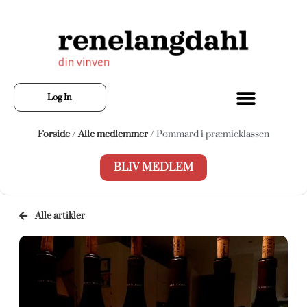
Log In
Forside
/
Alle medlemmer
/ Pommard i præmieklassen
BLIV MEDLEM
Alle artikler