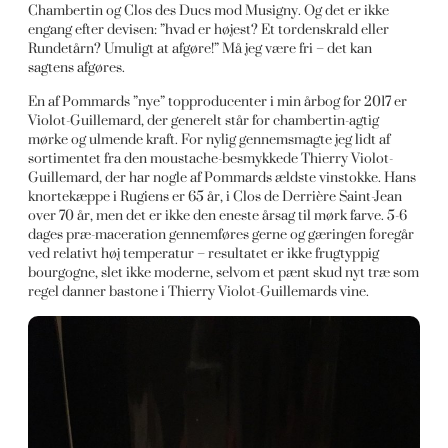
Chambertin og Clos des Ducs mod Musigny. Og det er ikke
engang efter devisen: ”hvad er højest? Et tordenskrald eller
Rundetårn? Umuligt at afgøre!” Må jeg være fri – det kan
sagtens afgøres.
En af Pommards ”nye” topproducenter i min årbog for 2017 er
Violot-Guillemard, der generelt står for chambertin-agtig
mørke og ulmende kraft. For nylig gennemsmagte jeg lidt af
sortimentet fra den moustache-besmykkede Thierry Violot-
Guillemard, der har nogle af Pommards ældste vinstokke. Hans
knortekæppe i Rugiens er 65 år, i Clos de Derrière Saint-Jean
over 70 år, men det er ikke den eneste årsag til mørk farve. 5-6
dages præ-maceration gennemføres gerne og gæringen foregår
ved relativt høj temperatur – resultatet er ikke frugtyppig
bourgogne, slet ikke moderne, selvom et pænt skud nyt træ som
regel danner bastone i Thierry Violot-Guillemards vine.