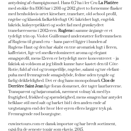
antydning af champignonavl. Hans 0,7 ha i 1er Cru
La Platière
med stokke fra 1936 har i 2011 og 2012 givet to fornemme flasker
med henholdsvis urtet kirsebær, tranebær, old-school-profil,
røgelse og klassisk fadkælderlugt OG lakridset lugt, engelsk
lakrids, kulsyreprikkeri og sodet fad med grønkrydret
tranebæressens i 2012eren.
Rugiens
i samme årgange er et
tydeligt trin op. Violot-Guillemard understøtter forfremmelsen
af Rugiens til grand cru – hans parcel ligger i bunden af
Rugiens-Haut og den har skabt en træ-aromatisk lugt i 11eren,
kafferistet, lige vel snedkerdomineret aroma og elegant
smagsprofil, mens 12eren er betydeligt mere koncentreret – ja
faktisk så voldsom at jeg blindt kunne have kastet den til Côte-
Rotie; fuld af viol og trompetlilje, røgelse, salami og tør elefant-
puha med fremragende smagsdybde, fedme uden tyngde og
farlig drikfældighed. Det er dog hans monopolmark
Clos de
Derrière Saint-Jean
lige foran domænet, der tager laurbærerne.
Transparent og højaromatisk, nærmest volnay’sk med lys
frugtighed, friskhed og spændstighed, mens smagen har antydet
helklase-stil med salt og barket bid i den anden ende af
vægtstangen end der hvor 14er-syren ellers lægger tryk på.
Fremragende rød bourgogne.
euwinetours.com er dansk importør og har bredt sortiment,
også fra de seneste topår som eksvis. 2015.