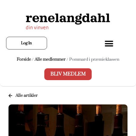
Log In
Forside
/
Alle medlemmer
/ Pommard i præmieklassen
BLIV MEDLEM
Alle artikler