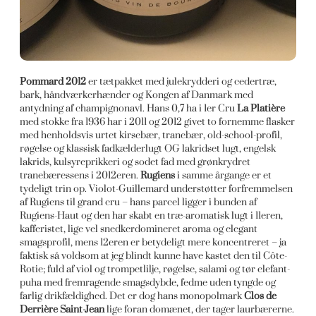
Pommard 2012
er tætpakket med julekrydderi og cedertræ,
bark, håndværkerhænder og Kongen af Danmark med
antydning af champignonavl. Hans 0,7 ha i 1er Cru
La Platière
med stokke fra 1936 har i 2011 og 2012 givet to fornemme flasker
med henholdsvis urtet kirsebær, tranebær, old-school-profil,
røgelse og klassisk fadkælderlugt OG lakridset lugt, engelsk
lakrids, kulsyreprikkeri og sodet fad med grønkrydret
tranebæressens i 2012eren.
Rugiens
i samme årgange er et
tydeligt trin op. Violot-Guillemard understøtter forfremmelsen
af Rugiens til grand cru – hans parcel ligger i bunden af
Rugiens-Haut og den har skabt en træ-aromatisk lugt i 11eren,
kafferistet, lige vel snedkerdomineret aroma og elegant
smagsprofil, mens 12eren er betydeligt mere koncentreret – ja
faktisk så voldsom at jeg blindt kunne have kastet den til Côte-
Rotie; fuld af viol og trompetlilje, røgelse, salami og tør elefant-
puha med fremragende smagsdybde, fedme uden tyngde og
farlig drikfældighed. Det er dog hans monopolmark
Clos de
Derrière Saint-Jean
lige foran domænet, der tager laurbærerne.