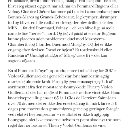
entusiaster, bredt funderede og lokalpatriotiske pinot-nørder,
bliver jeg skoset og gjort nar ad, når en Pommard Rugiens eller
Volnay Clos des Chênes kommer på bordet i sammenhæng med
Bonnes-Mares og Grands-Échézeaux. Jeg krymper, skrumper
ind og bliver en lille rødhåret dreng, der blev drillet i skolen…
MEN … fat det! Pommard, Volnay… de kan blive lige så ædle
som de fine ”herrer” i nord. Og jeg vil påstå at en stor Rugiens
kunne placeres uden problemer i duel mod Mazoyères-
Chambertin og Clos des Ducs mod Musigny. Og det er ikke
engang efter devisen: ”hvad er højest? Et tordenskrald eller
Rundetårn? Umuligt at afgøre!” Må jeg være fri – det kan
sagtens afgøres.
En af Pommards ”nye” topproducenter i min årbog for 2017 er
Violot-Guillemard, der generelt står for chambertin-agtig
mørke og ulmende kraft. For nylig gennemsmagte jeg lidt af
sortimentet fra den moustache-besmykkede Thierry Violot-
Guillemard, der har nogle af Pommards ældste vinstokke. Hans
knortekæppe i Rugiens er 65 år, i Clos de Derrière Saint-Jean
over 70 år, men det er ikke den eneste årsag til mørk farve. 5-6
dages præ-maceration gennemføres gerne og gæringen foregår
ved relativt høj temperatur – resultatet er ikke frugtyppig
bourgogne, slet ikke moderne, selvom et pænt skud nyt træ som
regel danner bastone i Thierry Violot-Guillemards vine.