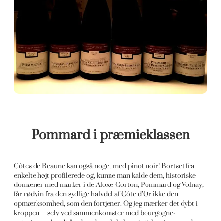
Pommard i præmieklassen
Côtes de Beaune kan også noget med pinot noir! Bortset fra
enkelte højt profilerede og, kunne man kalde dem, historiske
domæner med marker i de Aloxe-Corton, Pommard og Volnay,
får rødvin fra den sydlige halvdel af Côte d’Or ikke den
opmærksomhed, som den fortjener. Og jeg mærker det dybt i
kroppen… selv ved sammenkomster med bourgogne-