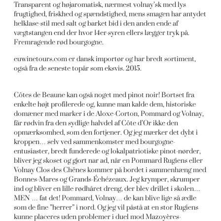
Transparent og højaromatisk, nærmest volnay’sk med lys
frugtighed, friskhed og spændstighed, mens smagen har antydet
helklase-stil med salt og barket bid i den anden ende af
vægtstangen end der hvor 14er-syren ellers lægger tryk på.
Fremragende rød bourgogne.
euwinetours.com er dansk importør og har bredt sortiment,
også fra de seneste topår som eksvis. 2015.
Côtes de Beaune kan også noget med pinot noir! Bortset fra
enkelte højt profilerede og, kunne man kalde dem, historiske
domæner med marker i de Aloxe-Corton, Pommard og Volnay,
får rødvin fra den sydlige halvdel af Côte d’Or ikke den
opmærksomhed, som den fortjener. Og jeg mærker det dybt i
kroppen… selv ved sammenkomster med bourgogne-
entusiaster, bredt funderede og lokalpatriotiske pinot-nørder,
bliver jeg skoset og gjort nar ad, når en Pommard Rugiens eller
Volnay Clos des Chênes kommer på bordet i sammenhæng med
Bonnes-Mares og Grands-Échézeaux. Jeg krymper, skrumper
ind og bliver en lille rødhåret dreng, der blev drillet i skolen…
MEN … fat det! Pommard, Volnay… de kan blive lige så ædle
som de fine ”herrer” i nord. Og jeg vil påstå at en stor Rugiens
kunne placeres uden problemer i duel mod Mazoyères-