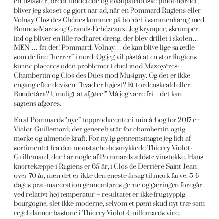
entusiaster, bredt funderede og lokalpatriotiske pinot-nørder,
bliver jeg skoset og gjort nar ad, når en Pommard Rugiens eller
Volnay Clos des Chênes kommer på bordet i sammenhæng med
Bonnes-Mares og Grands-Échézeaux. Jeg krymper, skrumper
ind og bliver en lille rødhåret dreng, der blev drillet i skolen…
MEN … fat det! Pommard, Volnay… de kan blive lige så ædle
som de fine ”herrer” i nord. Og jeg vil påstå at en stor Rugiens
kunne placeres uden problemer i duel mod Mazoyères-
Chambertin og Clos des Ducs mod Musigny. Og det er ikke
engang efter devisen: ”hvad er højest? Et tordenskrald eller
Rundetårn? Umuligt at afgøre!” Må jeg være fri – det kan
sagtens afgøres.
En af Pommards ”nye” topproducenter i min årbog for 2017 er
Violot-Guillemard, der generelt står for chambertin-agtig
mørke og ulmende kraft. For nylig gennemsmagte jeg lidt af
sortimentet fra den moustache-besmykkede Thierry Violot-
Guillemard, der har nogle af Pommards ældste vinstokke. Hans
knortekæppe i Rugiens er 65 år, i Clos de Derrière Saint-Jean
over 70 år, men det er ikke den eneste årsag til mørk farve. 5-6
dages præ-maceration gennemføres gerne og gæringen foregår
ved relativt høj temperatur – resultatet er ikke frugtyppig
bourgogne, slet ikke moderne, selvom et pænt skud nyt træ som
regel danner bastone i Thierry Violot-Guillemards vine.