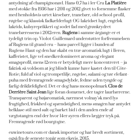
antydning af champignonavl. Hans 0,7 ha i 1er Cru
La Platière
med stokke fra 1936 har i 2011 og 2012 givet to fornemme flasker
med henholdsvis urtet kirsebær, tranebær, old-school-profil,
røgelse og klassisk fadkælderlugt OG lakridset lugt, engelsk
lakrids, kulsyreprikkeri og sodet fad med grønkrydret
tranebæressens i 2012eren.
Rugiens
i samme årgange er et
tydeligt trin op. Violot-Guillemard understøtter forfremmelsen
af Rugiens til grand cru – hans parcel ligger i bunden af
Rugiens-Haut og den har skabt en træ-aromatisk lugt i 11eren,
kafferistet, lige vel snedkerdomineret aroma og elegant
smagsprofil, mens 12eren er betydeligt mere koncentreret – ja
faktisk så voldsom at jeg blindt kunne have kastet den til Côte-
Rotie; fuld af viol og trompetlilje, røgelse, salami og tør elefant-
puha med fremragende smagsdybde, fedme uden tyngde og
farlig drikfældighed. Det er dog hans monopolmark
Clos de
Derrière Saint-Jean
lige foran domænet, der tager laurbærerne.
Transparent og højaromatisk, nærmest volnay’sk med lys
frugtighed, friskhed og spændstighed, mens smagen har antydet
helklase-stil med salt og barket bid i den anden ende af
vægtstangen end der hvor 14er-syren ellers lægger tryk på.
Fremragende rød bourgogne.
euwinetours.com er dansk importør og har bredt sortiment,
også fra de seneste topår som eksvis. 2015.