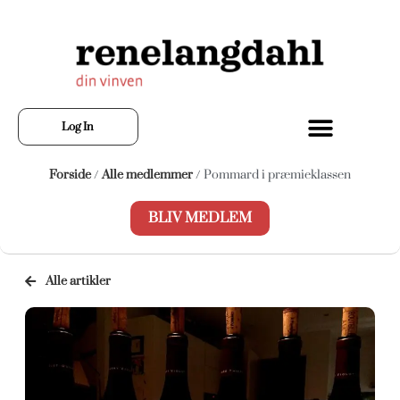
Log In
Forside
/
Alle medlemmer
/ Pommard i præmieklassen
BLIV MEDLEM
Alle artikler