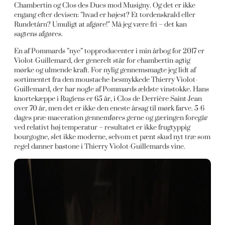
Chambertin og Clos des Ducs mod Musigny. Og det er ikke
engang efter devisen: ”hvad er højest? Et tordenskrald eller
Rundetårn? Umuligt at afgøre!” Må jeg være fri – det kan
sagtens afgøres.
En af Pommards ”nye” topproducenter i min årbog for 2017 er
Violot-Guillemard, der generelt står for chambertin-agtig
mørke og ulmende kraft. For nylig gennemsmagte jeg lidt af
sortimentet fra den moustache-besmykkede Thierry Violot-
Guillemard, der har nogle af Pommards ældste vinstokke. Hans
knortekæppe i Rugiens er 65 år, i Clos de Derrière Saint-Jean
over 70 år, men det er ikke den eneste årsag til mørk farve. 5-6
dages præ-maceration gennemføres gerne og gæringen foregår
ved relativt høj temperatur – resultatet er ikke frugtyppig
bourgogne, slet ikke moderne, selvom et pænt skud nyt træ som
regel danner bastone i Thierry Violot-Guillemards vine.