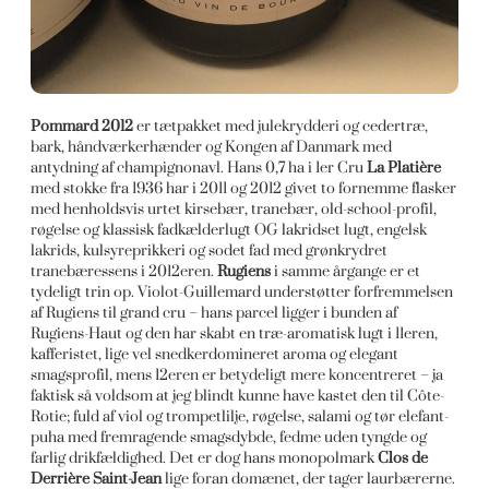
Pommard 2012
er tætpakket med julekrydderi og cedertræ,
bark, håndværkerhænder og Kongen af Danmark med
antydning af champignonavl. Hans 0,7 ha i 1er Cru
La Platière
med stokke fra 1936 har i 2011 og 2012 givet to fornemme flasker
med henholdsvis urtet kirsebær, tranebær, old-school-profil,
røgelse og klassisk fadkælderlugt OG lakridset lugt, engelsk
lakrids, kulsyreprikkeri og sodet fad med grønkrydret
tranebæressens i 2012eren.
Rugiens
i samme årgange er et
tydeligt trin op. Violot-Guillemard understøtter forfremmelsen
af Rugiens til grand cru – hans parcel ligger i bunden af
Rugiens-Haut og den har skabt en træ-aromatisk lugt i 11eren,
kafferistet, lige vel snedkerdomineret aroma og elegant
smagsprofil, mens 12eren er betydeligt mere koncentreret – ja
faktisk så voldsom at jeg blindt kunne have kastet den til Côte-
Rotie; fuld af viol og trompetlilje, røgelse, salami og tør elefant-
puha med fremragende smagsdybde, fedme uden tyngde og
farlig drikfældighed. Det er dog hans monopolmark
Clos de
Derrière Saint-Jean
lige foran domænet, der tager laurbærerne.