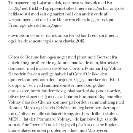
Transparent og højaromatisk, nærmest volnay’sk med lys
frugtighed, friskhed og spændstighed, mens smagen har antydet
helklase-stil med salt og barket bid i den anden ende af
vægtstangen end der hvor 14er-syren ellers lægger tryk på.
Fremragende rød bourgogne.
euwinetours.com er dansk importør og har bredt sortiment,
også fra de seneste topår som eksvis. 2015.
Côtes de Beaune kan også noget med pinot noir! Bortset fra
enkelte højt profilerede og, kunne man kalde dem, historiske
domæner med marker i de Aloxe-Corton, Pommard og Volnay,
får rødvin fra den sydlige halvdel af Côte d’Or ikke den
opmærksomhed, som den fortjener. Og jeg mærker det dybt i
kroppen… selv ved sammenkomster med bourgogne-
entusiaster, bredt funderede og lokalpatriotiske pinot-nørder,
bliver jeg skoset og gjort nar ad, når en Pommard Rugiens eller
Volnay Clos des Chênes kommer på bordet i sammenhæng med
Bonnes-Mares og Grands-Échézeaux. Jeg krymper, skrumper
ind og bliver en lille rødhåret dreng, der blev drillet i skolen…
MEN … fat det! Pommard, Volnay… de kan blive lige så ædle
som de fine ”herrer” i nord. Og jeg vil påstå at en stor Rugiens
kunne placeres uden problemer i duel mod Mazoyères-