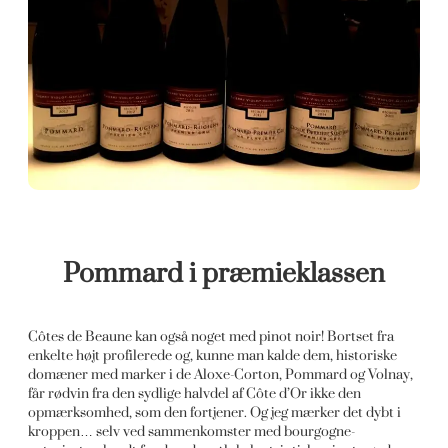
Pommard i præmieklassen
Côtes de Beaune kan også noget med pinot noir! Bortset fra
enkelte højt profilerede og, kunne man kalde dem, historiske
domæner med marker i de Aloxe-Corton, Pommard og Volnay,
får rødvin fra den sydlige halvdel af Côte d’Or ikke den
opmærksomhed, som den fortjener. Og jeg mærker det dybt i
kroppen… selv ved sammenkomster med bourgogne-