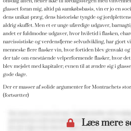
onsdag aften, heller ikke til lørdagsstegen med vinvenne
glasset foran mig, altid på samkøbsbasis, vin er jo en so
dens unikat-præg, dens historiske tyngde og jordplettens 
aldrig skuffet. Men et er unge ufærdige udgaver, barnagt
andet er fuldmodne udgaver, hvor hviletid i flasken, chard
narcissistiske og verdensfjerne selvudvikling, har gjort v
menneske flere flasker vin, hvor fortiden blev genvakt og 
der tale om enestående velperformende flasker, hvor det
blev mejslet med kapitaler; evnen til at ændre sig i glas
gode dage.
Der er masser af solide argumenter for Montrachets st
(fortsætter)
Læs mere 