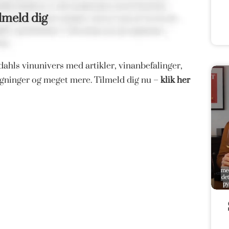
lmeld dig
ahls vinunivers med artikler, vinanbefalinger,
magninger og meget mere. Tilmeld dig nu –
klik her