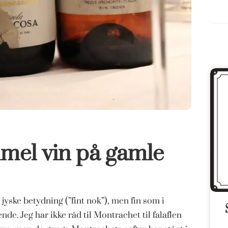
mmel vin på gamle
 jyske betydning (”fint nok”), men fin som i
de. Jeg har ikke råd til Montrachet til falaflen