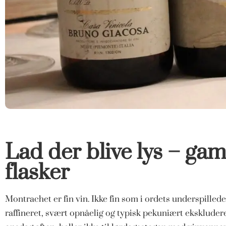
Lad der blive lys – ga
flasker
Montrachet er fin vin. Ikke fin som i ordets underspillede
raffineret, svært opnåelig og typisk pekuniært ekskluderen