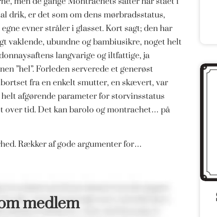
rne, men de gange Montrachets safter har stået i
cial drik, er det som om dens mørbradsstatus,
egne evner stråler i glasset. Kort sagt; den har
igt vaklende, ubundne og bambiusikre, noget helt
onnaysaftens langvarige og iltfattige, ja
inen ”hel”. Forleden serverede et generøst
bortset fra en enkelt smutter, en skævert, var
 helt afgørende parameter for storvinsstatus
set over tid. Det kan barolo og montrachet… på
orhed. Rækker af gode argumenter for…
som medlem