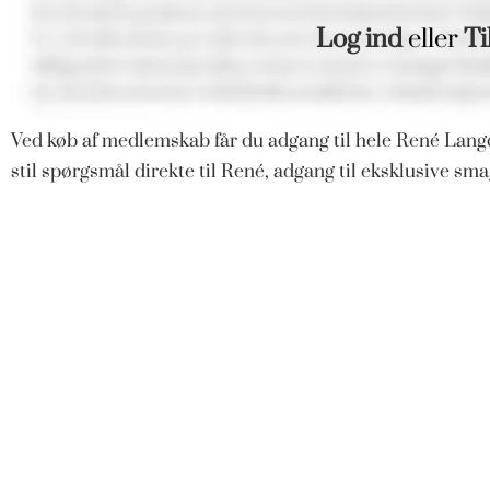
Log ind
eller
Ti
Ved køb af medlemskab får du adgang til hele René Langd
stil spørgsmål direkte til René, adgang til eksklusive s